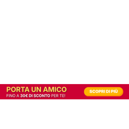
In alternativa, prova la versione digitale!
|
Abbonati
Contribuisci a mantenere questo sito gratuito
Riusciamo a fornire informazione gratuita grazie alla pubblicità erogata dai nostri
partner.
Accettando i consensi richiesti permetti ai nostri partner di creare un'esperienza