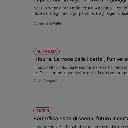
Chiesa
Nel suo primo giorno nella terra di Agostino il Pontef
Chiesa
Dio e della dignità di ogni persona. E agli algerini di
Fede
Annachiara Valle
e
spiritualità
Santi
Devozione
AL CINEMA
e
"Houria. La voce della libertà", l'univer
fede
Il nuovo film di Mounia Meddour, nelle sale cinemato
Parola
nel Paese arabo, ancora dominato da una cultura pat
del
Giulia Cerqueti
giorno
Santo
del
giorno
ESTERI
Società
Bouteflika esce di scena, futuro incerto
e
valori
Il presidente della Repubblica, da tempo malato, in car