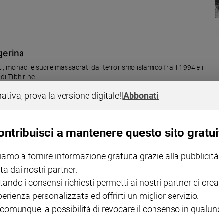
lgerina
ti, monaci e suore massacrati dal terrorismo islamico fra il 1994 e il
di Tibhirine.
nativa, prova la versione digitale!
|
Abbonati
ontribuisci a mantenere questo sito gratui
udio dell'odio fanatico
iamo a fornire informazione gratuita grazie alla pubblicità
ta dai nostri partner.
il vescovo di Orano fu ucciso dal Gia (Gruppo islamico armato) col
e e religiosi vennero assassinati dai terroristi. Storie di fede, di
tando i consensi richiesti permetti ai nostri partner di crea
he porta a padre Jacques Hamel.
perienza personalizzata ed offrirti un miglior servizio.
 comunque la possibilità di revocare il consenso in qualu