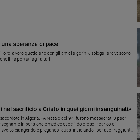
ue una speranza di pace
il loro lavoro quotidiano con gli amici algerini», spiega l’arcivescovo
che li ha portati agli altari
ti nel sacrificio a Cristo in quei giorni insanguinati»
acerdote in Algeria: «A Natale del '94 furono massacrati 3 padri
insegnante in pensione e medico ebbe il doloroso incarico di
a svolto piangendo e pregando, quasi invidiandoli per aver raggiunto