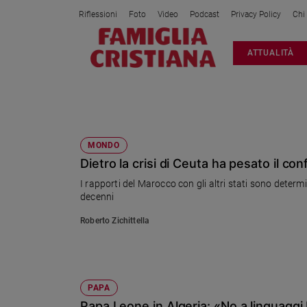
Riflessioni
Foto
Video
Podcast
Privacy Policy
Chi
Attualità
ATTUALITÀ
Italia
Cronaca
Politica
ALGERIA
Mondo
Economia
MONDO
Dietro la crisi di Ceuta ha pesato il con
Legalità
e
I rapporti del Marocco con gli altri stati sono determi
giustizia
decenni
Sport
Roberto Zichittella
Interviste
Papa
Papa
PAPA
Papa Leone in Algeria: «No a linguaggi