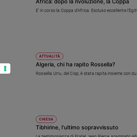
Africa: dopo la rivoluzione, la Coppa
E' in corso la Coppa d'Africa. Escluso eccellente l'Egi
ATTUALITÀ
Algeria, chi ha rapito Rossella?
Rossella Urru, del Cisp, è stata rapita insieme con 
CHIESA
Tibhirine, l'ultimo sopravvissuto
La testimonianza di Fratel Jean Pierre, scampato all