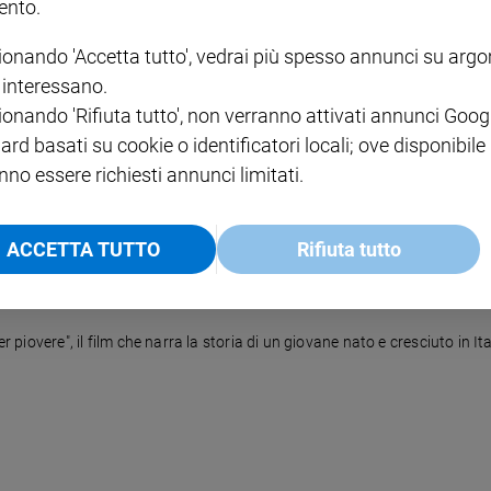
nto.
ionando 'Accetta tutto', vedrai più spesso annunci su arg
volto
i interessano.
ionando 'Rifiuta tutto', non verranno attivati annunci Goog
ato forte per le presidenziali del 2014. E il suo rivale è un generale di
ard basati su cookie o identificatori locali; ove disponibile
nno essere richiesti annunci limitati.
ACCETTA TUTTO
Rifiuta tutto
r piovere", il film che narra la storia di un giovane nato e cresciuto in It