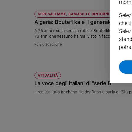
mome
Policy
Selez
GERUSALEMME, DAMASCO E DINTORNI
Algeria: Bouteflika e il generale senza 
che t
Chi
Selez
A 76 anni e sulla sedia a rotelle, Bouteflika è il candid
siamo
73 anni che nessuno ha mai visto in faccia.
stand
Fulvio Scaglione
potra
Contatti
Pubblicità
ATTUALITÀ
Registrati
La voce degli italiani di "serie B"
Il regista italo-iracheno Haider Rashid parla di "Sta pe
Redazione
Social