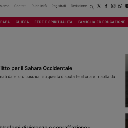
 siamo
Contatti
Pubblicità
Registrati
Redazione
PAPA
CHIESA
FEDE E SPIRITUALITÀ
FAMIGLIA ED EDUCAZIONE
flitto per il Sahara Occidentale
nati dalle loro posizioni su questa disputa territoriale irrisolta da
 blasfemi di violenza e sopraffazione»