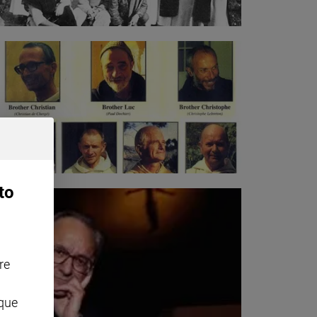
to
re
nque