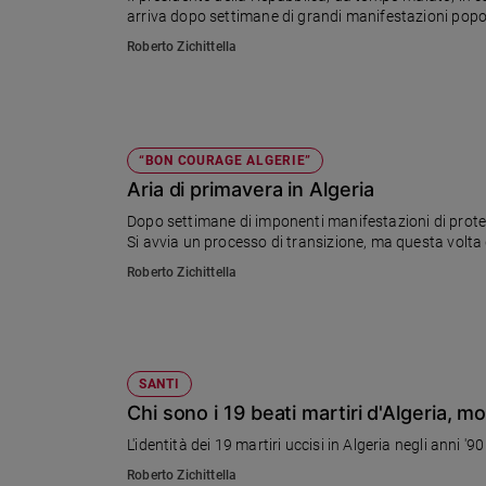
arriva dopo settimane di grandi manifestazioni popol
Ambiente
e
Roberto Zichittella
Creato
Volontariato
Diritti
Aziende
“BON COURAGE ALGERIE”
di
Aria di primavera in Algeria
valore
Caso
Dopo settimane di imponenti manifestazioni di protest
Si avvia un processo di transizione, ma questa volta
della
settimana
Roberto Zichittella
Migranti
Diversità
e
inclusione
SANTI
Costume
Chi sono i 19 beati martiri d'Algeria, mo
Cultura
L'identità dei 19 martiri uccisi in Algeria negli anni '9
e
Roberto Zichittella
spettacoli