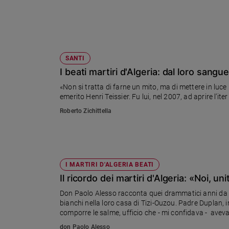
Sanremo
2026
Cinema,
Tv
SANTI
e
I beati martiri d'Algeria: dal loro sang
streaming
Libri
«Non si tratta di farne un mito, ma di mettere in luce 
emerito Henri Teissier. Fu lui, nel 2007, ad aprire l’iter 
Musica
Arte
Roberto Zichittella
Famiglia
ed
educazione
I MARTIRI D'ALGERIA BEATI
Genitori
Il ricordo dei martiri d'Algeria: «Noi, uni
e
figli
Don Paolo Alesso racconta quei drammatici anni da s
Nonni
bianchi nella loro casa di Tizi-Ouzou. Padre Duplan, 
comporre le salme, ufficio che - mi confidava - avev
Coppia
l'obiettivo di una vita donata totalmente a Dio...»
don Paolo Alesso
Scuola