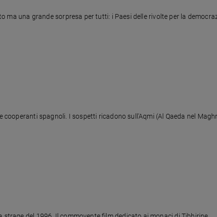
tto ma una grande sorpresa per tutti: i Paesi delle rivolte per la democra
due cooperanti spagnoli. I sospetti ricadono sull'Aqmi (Al Qaeda nel Ma
a strage del 1996. Il commovente film dedicato ai monaci di Tibhirine.