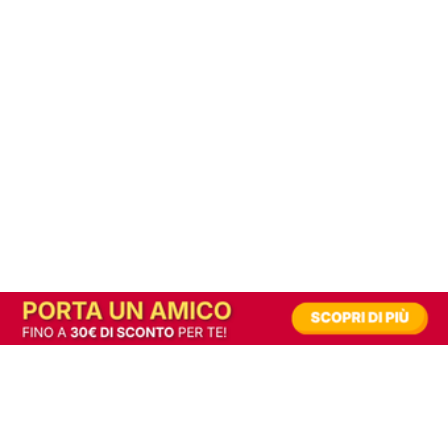
In alternativa, prova la versione digitale!
|
Abbonati
Contribuisci a mantenere questo sito gratuito
Riusciamo a fornire informazione gratuita grazie alla pubblicità erogata dai nostri
partner.
Accettando i consensi richiesti permetti ai nostri partner di creare un'esperienza