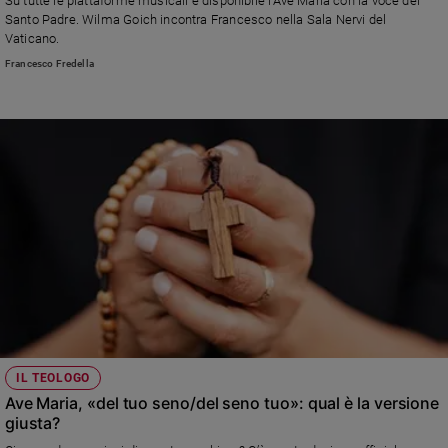
Su tutte le piattaforme musicali è disponibile l'Ave Maria con la voce del
Ambiente
Santo Padre. Wilma Goich incontra Francesco nella Sala Nervi del
e
Vaticano.
Creato
Francesco Fredella
Volontariato
Diritti
Aziende
di
valore
Caso
della
settimana
Migranti
Diversità
e
inclusione
Costume
IL TEOLOGO
Ave Maria, «del tuo seno/del seno tuo»: qual è la versione
Cultura
giusta?
e
spettacoli