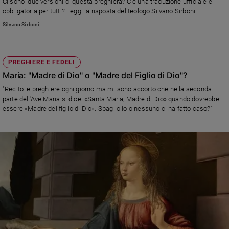
Ci sono due versioni di questa preghiera? C’è una traduzione ufficiale e
obbligatoria per tutti? Leggi la risposta del teologo Silvano Sirboni
Sanremo
2026
Silvano Sirboni
Cinema,
Tv
e
PREGHIERE E FEDELI
streaming
Maria: "Madre di Dio" o "Madre del Figlio di Dio"?
Libri
"Recito le preghiere ogni giorno ma mi sono accorto che nella seconda
Musica
parte dell'Ave Maria si dice: «Santa Maria, Madre di Dio» quando dovrebbe
essere «Madre del figlio di Dio». Sbaglio io o nessuno ci ha fatto caso?"
Arte
Famiglia
ed
educazione
Genitori
e
figli
Nonni
Coppia
Scuola