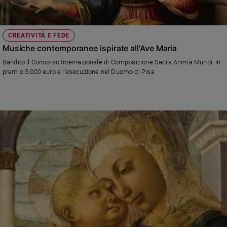
e
giovani
Adolescenza
CREATIVITÀ E FEDE
Bioetica
Musiche contemporanee ispirate all'Ave Maria
Bandito il Concorso Internazionale di Composizione Sacra Anima Mundi. In
premio 5.000 euro e l'esecuzione nel Duomo di Pisa
Vai
Riflessioni
Foto
Video
Podcast
Privacy