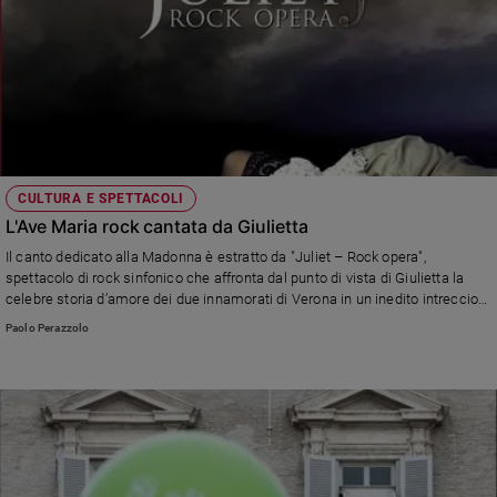
CULTURA E SPETTACOLI
L'Ave Maria rock cantata da Giulietta
Il canto dedicato alla Madonna è estratto da "Juliet – Rock opera",
spettacolo di rock sinfonico che affronta dal punto di vista di Giulietta la
celebre storia d’amore dei due innamorati di Verona in un inedito intreccio
di musica rock, lirica e sinfonica. L’opera è stata composta dalla band
Paolo Perazzolo
salentina Bolero e continua una lunga tradizione musicale.