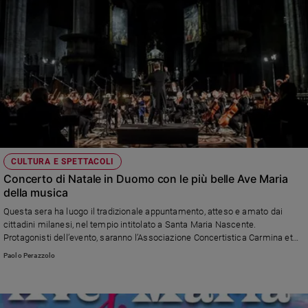
CULTURA E SPETTACOLI
Concerto di Natale in Duomo con le più belle Ave Maria
della musica
Questa sera ha luogo il tradizionale appuntamento, atteso e amato dai
cittadini milanesi, nel tempio intitolato a Santa Maria Nascente.
Protagonisti dell’evento, saranno l’Associazione Concertistica Carmina et
Cantica e MoMus a.p.s., con l’Ensemble Accademia Musica Festival diretto
Paolo Perazzolo
dal maestro Stefano Seghedoni.