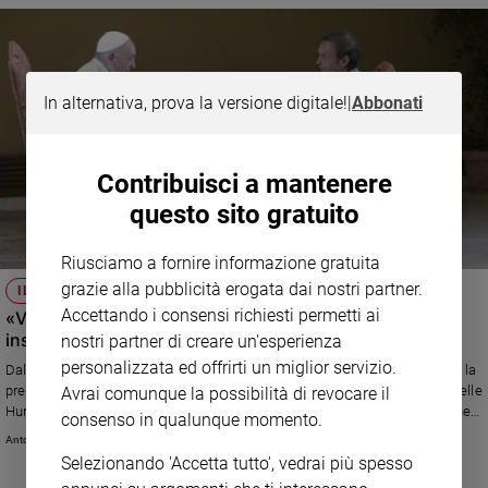
In alternativa, prova la versione digitale!
|
Abbonati
Contribuisci a mantenere
questo sito gratuito
Riusciamo a fornire informazione gratuita
grazie alla pubblicità erogata dai nostri partner.
IL PROGRAMMA
Accettando i consensi richiesti permetti ai
«Vi racconto il mio viaggio sorprendente nell’Ave Maria
insieme al Papa»
nostri partner di creare un'esperienza
personalizzata ed offrirti un miglior servizio.
Dal 16 ottobre, ogni martedì alle 21 su TV2000, don Marco Pozza esplora la
preghiera più popolare insieme al Papa e alcune donne famose, da Michelle
Avrai comunque la possibilità di revocare il
Hunziker a Cristiana Capotondi alla cantante Noa: «Toccante la riflessione
consenso in qualunque momento.
di Francesco sulle madri di Plaza de Mayo»
Antonio Sanfrancesco
Selezionando 'Accetta tutto', vedrai più spesso