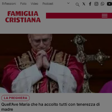
Riflessioni
Foto
Video
Podcast
Privacy Policy
Chi siamo
Contatti
Pubblicità
Attualità
Registrati
Redazione
Italia
AVE MARIA
Cronaca
Politica
Mondo
Economia
Legalità
e
giustizia
Sport
Interviste
Papa
LA PREGHIERA
Papa
Quell'Ave Maria che ha accolto tutti con tenerezza di
madre