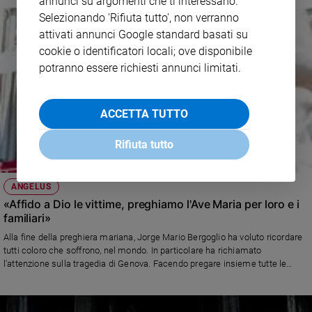
annunci su argomenti che ti interessano.
Selezionando 'Rifiuta tutto', non verranno
attivati annunci Google standard basati su
cookie o identificatori locali; ove disponibile
potranno essere richiesti annunci limitati.
ACCETTA TUTTO
Rifiuta tutto
ANGELUS
«Affido a Dio le vittime, preghiamo l'Ave Maria per loro e i
familiari»
Alla fine della preghiera mariana, Jorge Mario Bergoglio ha voluto ricordare
tutti coloro che soffrono, nel mondo. In particolare ha richiamato
l'attenzione sulla tragedia di Genova. Facendo pregare insieme tutte le
persone presenti in Piazza San Pietro e quelle collegate tramite la Tv