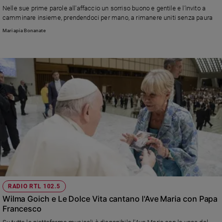
Chiesa
Nelle sue prime parole all'affaccio un sorriso buono e gentile e l’invito a
Chiesa
camminare insieme, prendendoci per mano, a rimanere uniti senza paura
Mariapia Bonanate
Fede
e
spiritualità
Santi
Devozione
e
fede
Parola
del
giorno
Santo
del
giorno
RADIO RTL 102.5
Società
Wilma Goich e Le Dolce Vita cantano l'Ave Maria con Papa
e
Francesco
valori