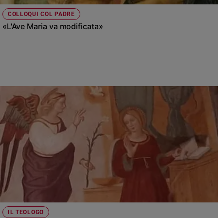
Policy
COLLOQUI COL PADRE
«L'Ave Maria va modificata»
Chi
siamo
Contatti
Pubblicità
Registrati
Redazione
Social
IL TEOLOGO