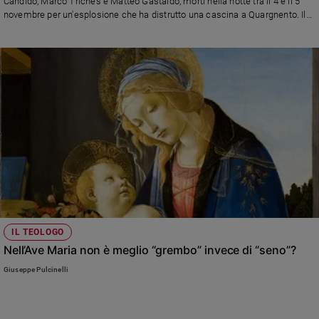
Candido, Marco Triches e Matteo Gastaldo, morti nella notte tra il 4 e il 5
novembre per un'esplosione che ha distrutto una cascina a Quargnento. Il
cordoglio di Vigili del fuoco (ma anche di Carabinieri e Poliziotti).
IL TEOLOGO
Nell’Ave Maria non è meglio “grembo” invece di “seno”?
Giuseppe Pulcinelli