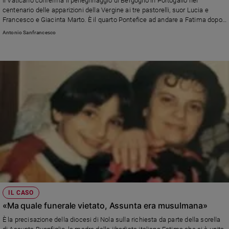
Il Vaticano conferma il pellegrinaggio di Bergoglio in Portogallo nel
centenario delle apparizioni della Vergine ai tre pastorelli, suor Lucia e
Francesco e Giacinta Marto. È il quarto Pontefice ad andare a Fatima dopo
Paolo VI, Giovanni Paolo II, che andò tre volte, e Benedetto XVI
Antonio Sanfrancesco
IL CASO
«Ma quale funerale vietato, Assunta era musulmana»
È la precisazione della diocesi di Nola sulla richiesta da parte della sorella