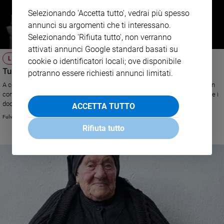
Selezionando 'Accetta tutto', vedrai più spesso
annunci su argomenti che ti interessano.
Selezionando 'Rifiuta tutto', non verranno
attivati annunci Google standard basati su
LA VISITA DEL PAPA
cookie o identificatori locali; ove disponibile
Tutto quello che c'è da vedere su Fatima in televisione
potranno essere richiesti annunci limitati.
A cent'anni dall'apparizione della Madonna nella cittadina portoghese, e in
concomitanza con la visita di Bergoglio al santuario mariano, ecco i film e i
documentari sulle varie reti
ACCETTA TUTTO
Fulvia Degl'Innocenti
Rifiuta tutto