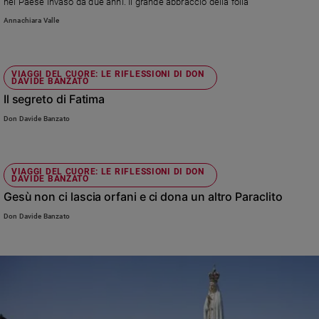
nel Paese invaso da due anni. Il grande abbraccio della folla
Sanremo
Annachiara Valle
2026
Cinema,
Tv
VIAGGI DEL CUORE: LE RIFLESSIONI DI DON
DAVIDE BANZATO
e
streaming
Il segreto di Fatima
Libri
Don Davide Banzato
Musica
Arte
VIAGGI DEL CUORE: LE RIFLESSIONI DI DON
DAVIDE BANZATO
Famiglia
ed
Gesù non ci lascia orfani e ci dona un altro Paraclito
educazione
Don Davide Banzato
Genitori
e
figli
Nonni
Coppia
Scuola