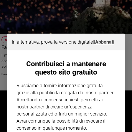
APPARIZIONI MARIANE
In alternativa, prova la versione digitale!
|
Abbonati
Fatima: qual è il significato delle visioni dell'inferno
Il mariologo Gian Matteo Roggio spiega perché la Madonna si manifesta
con apparizioni e chiarisce il significato delle visioni sull’inferno e le
Contribuisci a mantenere
sofferenze che ella ha affidato ai veggenti
questo sito gratuito
Saverio Gaeta
Riusciamo a fornire informazione gratuita
grazie alla pubblicità erogata dai nostri partner.
Accettando i consensi richiesti permetti ai
nostri partner di creare un'esperienza
personalizzata ed offrirti un miglior servizio.
Avrai comunque la possibilità di revocare il
consenso in qualunque momento.