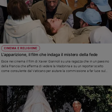
CINEMA E RELIGIONE
L'apparizione, il film che indaga il mistero della fede
Esce nei cinema il film di Xavier Giannoli su una ragazza che in un paesino
della Francia che afferma di vedere la Madonna e su un reporter scelto
come consulente dal Vaticano per aiutare la commissione a far luce sul
caso. Sul numero di Famiglia Cristiana in edicola c'è un'ampia intervista
alla protagonista femminile Galatea Bellugi. Qui invece il trailer del film e le
dichiarazioni del regista Xavier Giannoli