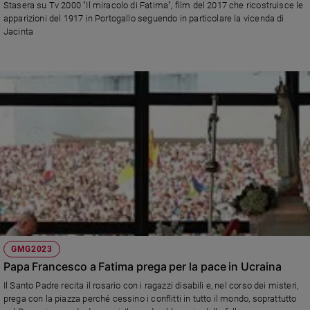
Stasera su Tv 2000 "Il miracolo di Fatima", film del 2017 che ricostruisce le
Ambiente
apparizioni del 1917 in Portogallo seguendo in particolare la vicenda di
e
Jacinta
Creato
Volontariato
Diritti
Aziende
di
valore
Caso
della
settimana
Migranti
Diversità
e
inclusione
GMG2023
Costume
Papa Francesco a Fatima prega per la pace in Ucraina
Cultura
Il Santo Padre recita il rosario con i ragazzi disabili e, nel corso dei misteri,
e
prega con la piazza perché cessino i conflitti in tutto il mondo, soprattutto
spettacoli