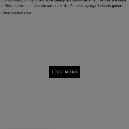
di Assunta Buonfiglio, la madre della jihadista italiana Fatima che si è unita
all’Isis, di avere un funerale cattolico. «La Chiesa», spiega il vicario generale
don Pasquale D’Onofrio, «non può compiere un gesto d'imperio del tutto
Antonio Sanfrancesco
arbitrario celebrando i funerali per una donna che aveva aderito alla fede
islamica. Sarebbe un'imposizione e un abuso»
LEGGI ALTRO