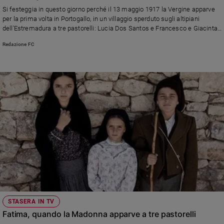
Chiesa
Si festeggia in questo giorno perché il 13 maggio 1917 la Vergine apparve
Chiesa
per la prima volta in Portogallo, in un villaggio sperduto sugli altipiani
dell'Estremadura a tre pastorelli: Lucia Dos Santos e Francesco e Giacinta
Marto chiedendo penitenza e conversione. Pio XII nel 1942 consacrò il
Fede
Redazione FC
mondo al Cuore Immacolato di Maria mentre Giovanni Paolo II attribuì alla
e
spiritualità
Vergine di Fatima l'intercessione per essersi salvato dall'attentato del 13
maggio 1981 in piazza San Pietro
Santi
Devozione
e
fede
Parola
del
giorno
Santo
del
giorno
Società
STASERA IN TV
e
Fatima, quando la Madonna apparve a tre pastorelli
valori