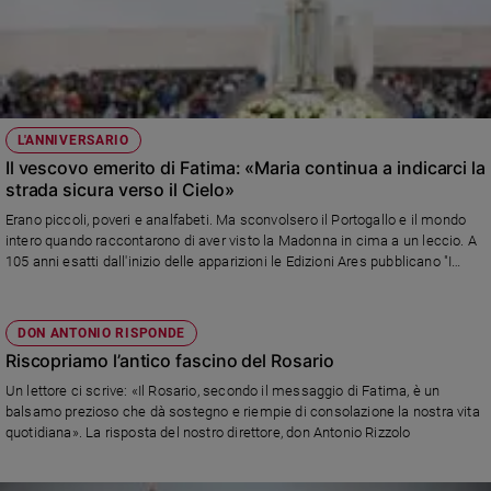
Policy
Chi
siamo
L'ANNIVERSARIO
Il vescovo emerito di Fatima: «Maria continua a indicarci la
Contatti
strada sicura verso il Cielo»
Erano piccoli, poveri e analfabeti. Ma sconvolsero il Portogallo e il mondo
Pubblicità
intero quando raccontarono di aver visto la Madonna in cima a un leccio. A
105 anni esatti dall'inizio delle apparizioni le Edizioni Ares pubblicano "I
Registrati
pastorelli di Fatima, uguali a tutti, uguali a noi"
DON ANTONIO RISPONDE
Redazione
Riscopriamo l’antico fascino del Rosario
Un lettore ci scrive: «Il Rosario, secondo il messaggio di Fatima, è un
Social
balsamo prezioso che dà sostegno e riempie di consolazione la nostra vita
quotidiana». La risposta del nostro direttore, don Antonio Rizzolo