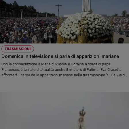
e
giovani
Adolescenza
Bioetica
Vai
TRASMISSIONI
Domenica in televisione si parla di apparizioni mariane
Con la consacrazione a Maria di Russia e Ucraina a opera di papa
Riflessioni
Francesco, è tornato di attualità anche il mistero di Fatima. Eva Crosetta
affronterà il tema delle apparizioni mariane nella trasmissione "Sulla Via di
Damasco", domenica 3 luglio, alle ore 8.35, su Rai Tre, interpretandone
Foto
significato, attendibilità e posizione della Chiesa. Lo farà accompagnata in
studio dal giornalista e scrittore Saverio Gaeta, esperto di questi temi
Video
Podcast
Privacy