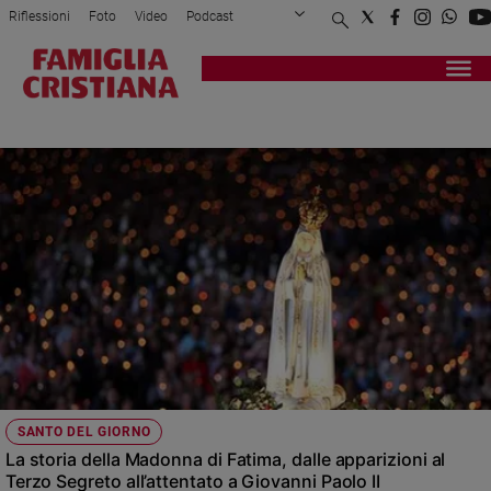
Riflessioni
Foto
Video
Podcast
Privacy Policy
Chi siamo
Contatti
Pubblicità
Attualità
Registrati
Redazione
Italia
FATIMA
Cronaca
Politica
Mondo
Economia
Legalità
e
giustizia
Sport
Interviste
Papa
SANTO DEL GIORNO
Papa
La storia della Madonna di Fatima, dalle apparizioni al
Terzo Segreto all’attentato a Giovanni Paolo II