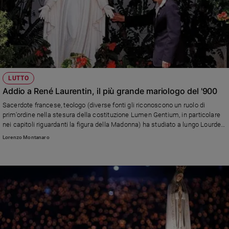
LUTTO
Addio a René Laurentin, il più grande mariologo del '900
Sacerdote francese, teologo (diverse fonti gli riconoscono un ruolo di
prim'ordine nella stesura della costituzione Lumen Gentium, in particolare
nei capitoli riguardanti la figura della Madonna) ha studiato a lungo Lourdes.
E s'è occupato molto anche di Medjugorje. E' stato a lungo cronista
Lorenzo Montanaro
religioso per Le Figaro: nel 1996 gli è stato assegnato il Premio della
Cultura Cattolica.