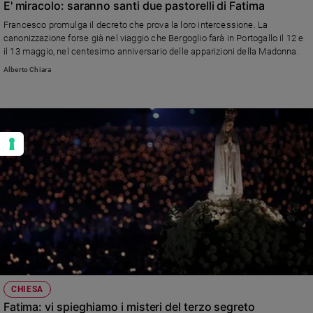
E' miracolo: saranno santi due pastorelli di Fatima
Francesco promulga il decreto che prova la loro intercessione. La
canonizzazione forse già nel viaggio che Bergoglio farà in Portogallo il 12 e
il 13 maggio, nel centesimo anniversario delle apparizioni della Madonna.
Alberto Chiara
CHIESA
Fatima: vi spieghiamo i misteri del terzo segreto