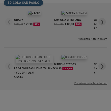
EDICOLA SAN PAOLO
GBABY
FAMIGLIA CRISTIANA
GBABY DIGITA
❮
❯
€ 34,80
€ 21,90
€ 104,00
€ 83,00
ABBONAMEN
37%
20%
€ 16,99
Visualizza tutte le riviste
DIARIO G 2026-27
COLLANA ARS
❮
❯
LE GRANDI BASILICHE ITALIANE
€ 8,90
1 - 2
- € 8,90
- VOL DA 1 AL 5
€ 18,50
€ 64,50
Visualizza tutte le collection