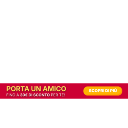
In alternativa, prova la versione digitale!
|
Abbonati
Contribuisci a mantenere questo sito gratuito
Riusciamo a fornire informazione gratuita grazie alla pubblicità erogata dai nostri
partner.
Accettando i consensi richiesti permetti ai nostri partner di creare un'esperienza