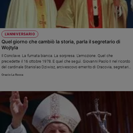
L'ANNIVERSARIO
Quel giorno che cambiò la storia, parla il segretario di
Wojtyla
Il Conclave. La fumata bianca. La sorpresa. L'emozione. Quel che
precedette il 16 ottobre 1978. E quel che seguì. Giovanni Paolo II nel ricordo
del cardinale Stanislao Dziwisz, arcivescovo emerito di Cracovia, segretario
personale del primo Pontefice non italiano dopo 455 anni. L'intervista è
Orazio La Rocca
tratta dal libro “L'Anno dei Tre Papi”, Edizioni San Paolo.