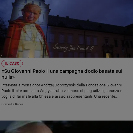
Policy
Chi
siamo
Contatti
Pubblicità
IL CASO
«Su Giovanni Paolo II una campagna d’odio basata sul
Registrati
nulla»
Intervista a monsignor Andrzej Dobrozynski della Fondazione Giovanni
Redazione
Paolo II: «Le accuse a Wojtyla frutto velenoso di pregiudizi, ignoranza e
voglia di far male alla Chiesa e ai suoi rappresentanti. Una recente
inchiesta di due giornalisti polacchi ha dimostrato che non coprì abusi
Orazio La Rocca
sessuali quando era arcivescovo di Cracovia»
Social