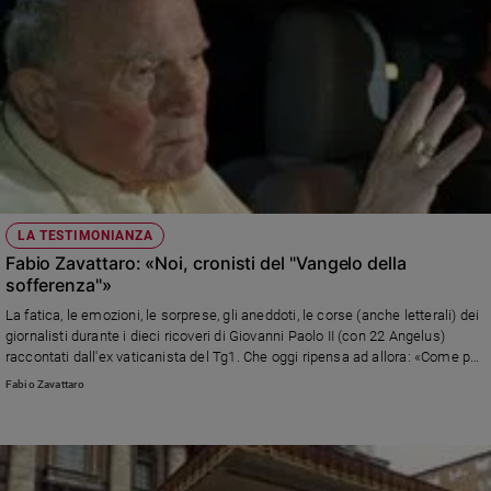
LA TESTIMONIANZA
Fabio Zavattaro: «Noi, cronisti del "Vangelo della
sofferenza"»
La fatica, le emozioni, le sorprese, gli aneddoti, le corse (anche letterali) dei
giornalisti durante i dieci ricoveri di Giovanni Paolo II (con 22 Angelus)
raccontati dall'ex vaticanista del Tg1. Che oggi ripensa ad allora: «Come per
Jorge Mario Bergoglio anche per Karol Wojtyla il dover andare in ospedale
Fabio Zavattaro
era un modo per stare accanto a chi è malato, specialmente ai bambini che
lottano contro il tumore vicino alla stanza dei Papi»