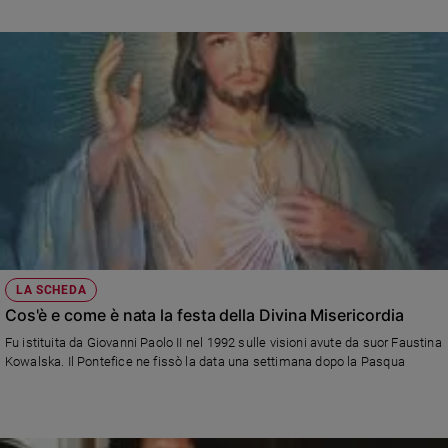
Sanremo
2026
Cinema,
Tv
e
streaming
Libri
Musica
Arte
Famiglia
ed
LA SCHEDA
educazione
Cos'è e come è nata la festa della Divina Misericordia
Genitori
Fu istituita da Giovanni Paolo II nel 1992 sulle visioni avute da suor Faustina
e
Kowalska. Il Pontefice ne fissò la data una settimana dopo la Pasqua
figli
Nonni
Coppia
Scuola