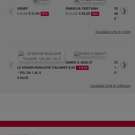
GBABY
FAMIGLIA CRISTIANA
GBABY DIGITA
❮
❯
€ 34,80
€ 21,90
€ 104,00
€ 83,00
ABBONAMEN
37%
20%
€ 16,99
Visualizza tutte le riviste
DIARIO G 2026-27
COLLANA ARS
❮
❯
LE GRANDI BASILICHE ITALIANE
€ 8,90
1 - 2
- € 8,90
- VOL DA 1 AL 5
€ 18,50
€ 64,50
Visualizza tutte le collection