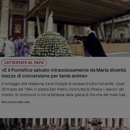
L'ATTENTATO AL PAPA
«E il Pontefice salvato miracolosamente da Maria diventò
mezzo di conversione per tante anime»
In omaggio alla Madonna, Karol Wojtyla le consacrò tutta l’umanità: «Quel
25 marzo del 1984, in piazza San Pietro, c’era tutta la Chiesa, i vescovi del
mondo. Si riconosce in ciò la bellezza della grazia di Dio che dal male trae il
bene», spiega padre Mario Piatti, dei Servi del Cuore Immacolato di Maria
Maria Grazia Berretta