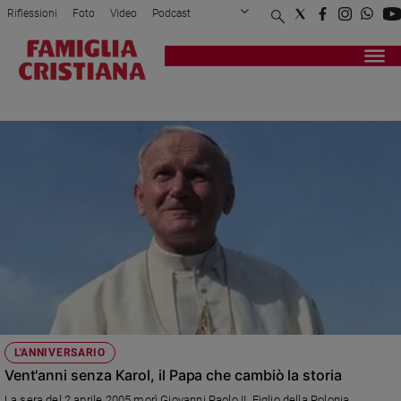
Riflessioni
Foto
Video
Podcast
Privacy Policy
Chi siamo
Contatti
Pubblicità
Attualità
Registrati
Redazione
Italia
KAROL WOJTYLA
Cronaca
Politica
Mondo
Economia
Legalità
e
giustizia
Sport
Interviste
Papa
L'ANNIVERSARIO
Papa
Vent'anni senza Karol, il Papa che cambiò la storia
La sera del 2 aprile 2005 morì Giovanni Paolo II. Figlio della Polonia,