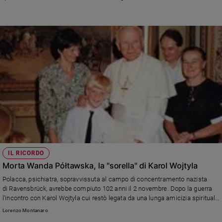
Ambiente
vita quotidiana di ciascuno: «Non abbiate paura: aprite, anzi spalancate le
porte a Cristo!»
e
Creato
Volontariato
Diritti
Aziende
di
valore
Caso
della
settimana
Migranti
Diversità
IL RICORDO
e
Morta Wanda Półtawska, la "sorella" di Karol Wojtyla
inclusione
Polacca, psichiatra, sopravvissuta al campo di concentramento nazista
Costume
di Ravensbrück, avrebbe compiuto 102 anni il 2 novembre. Dopo la guerra
l'incontro con Karol Wojtyla cui restò legata da una lunga amicizia spirituale
Cultura
e intellettuale. Il futuro san Giovanni Paolo II chiese a Padre Pio di pregare
e
Lorenzo Montanaro
per lei gravemente malata. Guarì.
spettacoli