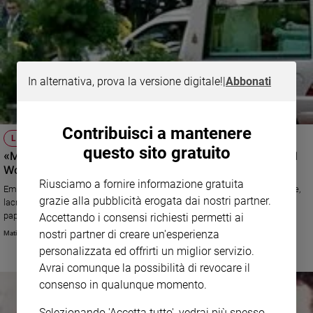
In alternativa, prova la versione digitale!
|
Abbonati
Contribuisci a mantenere
LA POESIA
questo sito gratuito
«Mamma, la vita sboccia sulla tua tomba», firmato Karol
Wojtyla
Riusciamo a fornire informazione gratuita
Emilia Kaczorowska (1884-1929) morì quando aveva appena 9 anni. Fede,
grazie alla pubblicità erogata dai nostri partner.
lacrime e arte in un suo scritto giovanile. Il giorno dopo i funerali, con il
papà, Karol senior, e i fratelli, il futuro Giovanni Paolo II andò in
Accettando i consensi richiesti permetti ai
pellegrinaggio al santuario mariano di Kalwaria per impetrare la
nostri partner di creare un'esperienza
Matilde Amorosi
Misericordia divina in suffragio della madre scomparsa. Anche così si
personalizzata ed offrirti un miglior servizio.
spiega la sua profonda devozione nei confronti della Madonna.
Avrai comunque la possibilità di revocare il
consenso in qualunque momento.
Selezionando 'Accetta tutto', vedrai più spesso