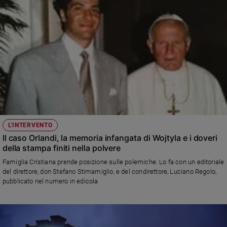
e
giovani
Adolescenza
Bioetica
Vai
Riflessioni
L'INTERVENTO
Il caso Orlandi, la memoria infangata di Wojtyla e i doveri
Foto
della stampa finiti nella polvere
Famiglia Cristiana prende posizione sulle polemiche. Lo fa con un editoriale
Video
del direttore, don Stefano Stimamiglio, e del condirettore, Luciano Regolo,
pubblicato nel numero in edicola
Podcast
Privacy