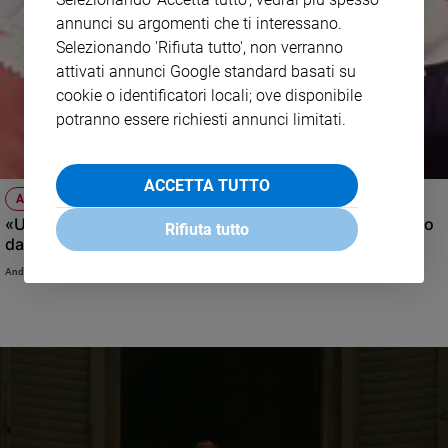
annunci su argomenti che ti interessano.
Selezionando 'Rifiuta tutto', non verranno
attivati annunci Google standard basati su
cookie o identificatori locali; ove disponibile
potranno essere richiesti annunci limitati.
ACCETTA TUTTO
ANNIVERSARIO
«Un uomo di Dio esperto d'umanità», Wojtyla raccontato
Rifiuta tutto
da Andrea Riccardi
Andrea Riccardi