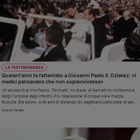
LA TESTIMONIANZA
Quarant'anni fa l'attentato a Giovanni Paolo II. Dziwisz: «I
medici pensavano che non sopravvivesse»
«Si accasciò al mio fianco. “Fa male”, mi disse. Al Gemelli mi invitarono a
dargli l’unzione degli infermi. Poi, l’operazione di cinque ore e mezza.
Riuscita. Era salvo»: a 40 anni di distanza l’ex segretario particolare di san
Giovanni Paolo II, arcivescovo emerito di Cracovia, ricorda quei terribili
Antonio Tarallo
momenti, tra angoscia e fede