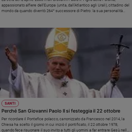
Chiesa
appassionato alfiere dell'Europa (unita, dall'Atlantico agli Urali), cittadino del
Chiesa
mondo da quando diventò 264° successore di Pietro: la sua personalità
superò ogni lettura particolare. Scrisse 14 encicliche, proclamò ben 482
santi e percorse oltre un milione di chilometri in aereo facendo 104 viaggi
Fede
apostolici e 146 visite pastorali.
e
spiritualità
Santi
Devozione
e
fede
Parola
del
giorno
Santo
del
giorno
SANTI
Perché San Giovanni Paolo II si festeggia il 22 ottobre
Società
Per ricordare il Pontefice polacco, canonizzato da Francesco nel 2014, la
e
Chiesa ha scelto il giorno in cui iniziò il pontificato, il 22 ottobre 1978,
valori
quando fece risuonare il suo invito a tutti gli uomini a far entrare Gesù nella