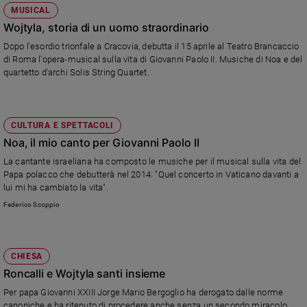
MUSICAL
Wojtyla, storia di un uomo straordinario
Dopo l'esordio trionfale a Cracovia, debutta il 15 aprile al Teatro Brancaccio
di Roma l'opera-musical sulla vita di Giovanni Paolo II. Musiche di Noa e del
quartetto d'archi Solis String Quartet.
CULTURA E SPETTACOLI
Noa, il mio canto per Giovanni Paolo II
La cantante israeliana ha composto le musiche per il musical sulla vita del
Papa polacco che debutterà nel 2014: "Quel concerto in Vaticano davanti a
lui mi ha cambiato la vita".
Federico Scoppio
CHIESA
Roncalli e Wojtyla santi insieme
Per papa Giovanni XXIII Jorge Mario Bergoglio ha derogato dalle norme
canoniche e ha ritenuto di procedere anche senza un secondo miracolo.