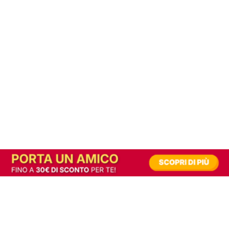
In alternativa, prova la versione digitale!
|
Abbonati
Contribuisci a mantenere questo sito gratuito
Riusciamo a fornire informazione gratuita grazie alla pubblicità erogata dai nostri
partner.
Accettando i consensi richiesti permetti ai nostri partner di creare un'esperienza