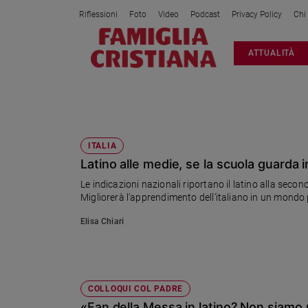
Riflessioni
Foto
Video
Podcast
Privacy Policy
Chi
Attualità
ATTUALITÀ
Italia
Cronaca
Politica
LATINO
Mondo
Economia
ITALIA
Latino alle medie, se la scuola guarda i
Legalità
e
Le indicazioni nazionali riportano il latino alla seco
giustizia
Migliorerà l’apprendimento dell’italiano in un mon
Sport
Elisa Chiari
Interviste
Papa
Papa
COLLOQUI COL PADRE
«Fan della Messa in latino? Non siamo n