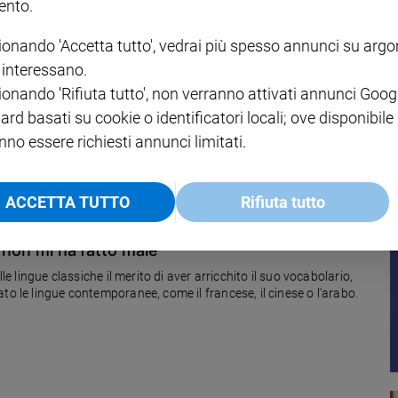
nto.
ionando 'Accetta tutto', vedrai più spesso annunci su arg
i interessano.
ionando 'Rifiuta tutto', non verranno attivati annunci Goog
no partecipato a un sondaggio. Molti sottolineano la non
a scritta a un commissario esterno.
ard basati su cookie o identificatori locali; ove disponibile
nno essere richiesti annunci limitati.
ACCETTA TUTTO
Rifiuta tutto
e non mi ha fatto male
le lingue classiche il merito di aver arricchito il suo vocabolario,
to le lingue contemporanee, come il francese, il cinese o l'arabo.