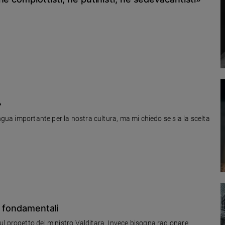
»
ingua importante per la nostra cultura, ma mi chiedo se sia la scelta
i fondamentali
Prima ancora che fosse presentato, è già polemica sul progetto del ministro Valditara. Invece bisogna ragionare