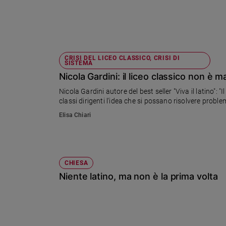
Sanremo
2026
Cinema,
Tv
CRISI DEL LICEO CLASSICO, CRISI DI
e
SISTEMA
streaming
Nicola Gardini: il liceo classico non è 
Libri
Nicola Gardini autore del best seller "Viva il latino": 
Musica
classi dirigenti l'idea che si possano risolvere problem
Arte
Elisa Chiari
Famiglia
ed
educazione
CHIESA
Genitori
Niente latino, ma non è la prima volta
e
figli
Nonni
Coppia
Scuola