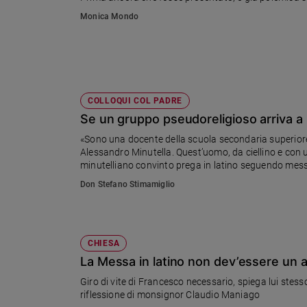
Ambiente
Monica Mondo
e
Creato
Volontariato
Diritti
Aziende
COLLOQUI COL PADRE
di
Se un gruppo pseudoreligioso arriva a 
valore
Caso
«Sono una docente della scuola secondaria superiore.
Alessandro Minutella. Quest’uomo, da ciellino e con 
della
minutelliano convinto prega in latino seguendo messe f
settimana
legge libri di Minutella» Leggi la risposta del direttore
Don Stefano Stimamiglio
Migranti
Diversità
e
inclusione
CHIESA
Costume
La Messa in latino non dev’essere un ali
Cultura
Giro di vite di Francesco necessario, spiega lui stesso
e
riflessione di monsignor Claudio Maniago
spettacoli