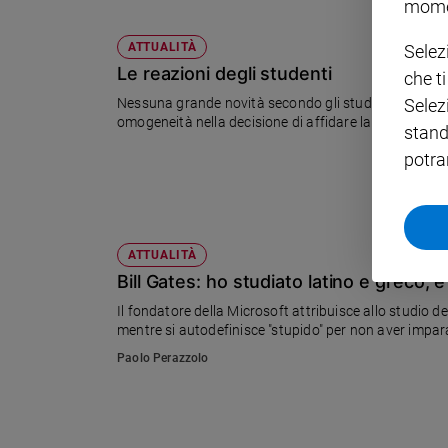
mome
Policy
ATTUALITÀ
Selez
Le reazioni degli studenti
che t
Chi
Selez
Nessuna grande novità secondo gli studenti che han
siamo
omogeneità nella decisione di affidare la prima prov
stand
potra
Contatti
Pubblicità
ATTUALITÀ
Registrati
Bill Gates: ho studiato latino e greco, 
Il fondatore della Microsoft attribuisce allo studio del
Redazione
mentre si autodefinisce "stupido" per non aver impara
Paolo Perazzolo
Social