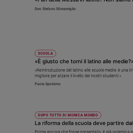
Chiesa
Don Stefano Stimamiglio
Chiesa
Fede
e
spiritualità
Santi
Devozione
SCUOLA
e
«È giusto che torni il latino alle medie?
fede
«Reintroduzione del latino alle scuole medie: è una l
Parola
migliore per alzare il livello dei nostri studenti.»
del
Paola Spotorno
giorno
Santo
del
giorno
DOPO TUTTO DI MONICA MONDO
Società
La riforma della scuola deve partire da
e
valori