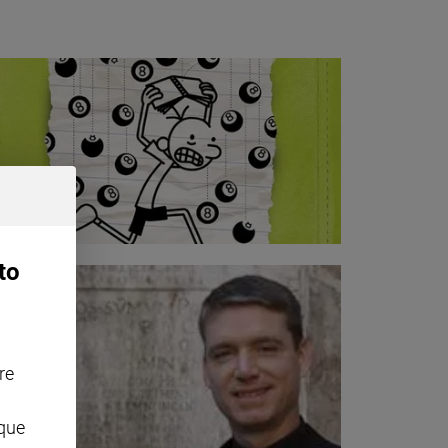
to
re
nque