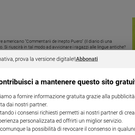
e americano "Commentarii de Inepto Puero" (Il diario di una
. Si riuscirà in tal modo ad avvicinare i ragazzi alle lingue antiche?
nativa, prova la versione digitale!
|
Abbonati
ontribuisci a mantenere questo sito gratui
n latino
iamo a fornire informazione gratuita grazie alla pubblicità
ta dai nostri partner.
 l’uomo che confeziona i tweet del Pontefice nella lingua di Cicerone.
altro che lingua morta. Ecco perchè.
tando i consensi richiesti permetti ai nostri partner di crea
perienza personalizzata ed offrirti un miglior servizio.
 comunque la possibilità di revocare il consenso in qualu