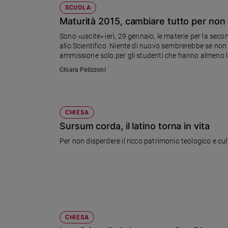
SCUOLA
Maturità 2015, cambiare tutto per non
Sono «uscite» ieri, 29 gennaio, le materie per la seco
allo Scientifico. Niente di nuovo sembrerebbe se non
ammissione solo per gli studenti che hanno almeno la s
e musicale. Restano tre membri esterni dopo l'annunci
Chiara Pelizzoni
CHIESA
Sursum corda, il latino torna in vita
Per non disperdere il ricco patrimonio teologico e cult
CHIESA