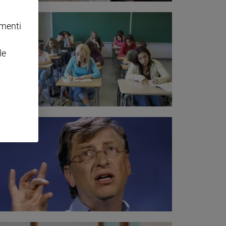
omenti
le