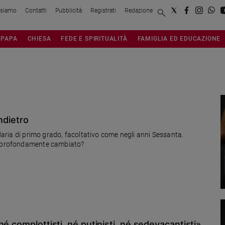
 siamo
Contatti
Pubblicità
Registrati
Redazione
PAPA
CHIESA
FEDE E SPIRITUALITÀ
FAMIGLIA ED EDUCAZIONE
ndietro
ndaria di primo grado, facoltativo come negli anni Sessanta.
do profondamente cambiato?
é complottisti, né putinisti, né sedevacantisti»