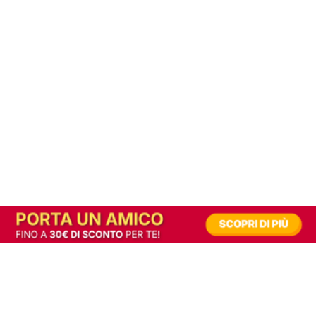
In alternativa, prova la versione digitale!
|
Abbonati
Contribuisci a mantenere questo sito gratuito
Riusciamo a fornire informazione gratuita grazie alla pubblicità erogata dai nostri
partner.
Accettando i consensi richiesti permetti ai nostri partner di creare un'esperienza