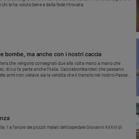
 chi le ha voluto bene e dalla fede ritrovata
re bombe, ma anche con i nostri caccia
ghters che vengono consegnati due alla volta mano a mano che
o, di cui fa parte anche l’Italia. Cacciabombardieri che passano
e armi non vietava sia la vendita che il transito nel nostro Paese di
anza
alia 1 a favore dei piccoli malati dell'ospedale Giovanni XXXIII di