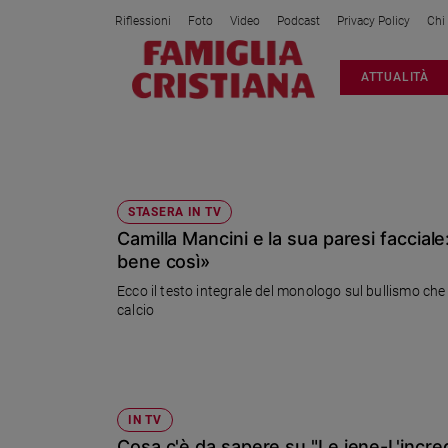
Riflessioni
Foto
Video
Podcast
Privacy Policy
Chi
Attualità
ATTUALITÀ
Italia
Cronaca
Politica
LE IENE
Mondo
Economia
STASERA IN TV
Camilla Mancini e la sua paresi facciale
Legalità
e
bene così»
giustizia
Ecco il testo integrale del monologo sul bullismo che h
Sport
calcio
Interviste
Papa
Papa
IN TV
Cosa c'è da sapere su "Le iene-L'incred