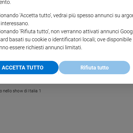
nto.
ionando 'Accetta tutto', vedrai più spesso annunci su arg
i interessano.
gnano nello show di Italia 1
ionando 'Rifiuta tutto', non verranno attivati annunci Goog
ard basati su cookie o identificatori locali; ove disponibile
nno essere richiesti annunci limitati.
ACCETTA TUTTO
Rifiuta tutto
o nello show di Italia 1