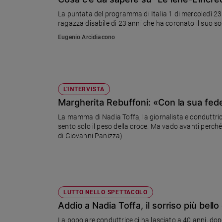
Chiesa
La puntata del programma di Italia 1 di mercoledì 23
Chiesa
ragazza disabile di 23 anni che ha coronato il suo s
Eugenio Arcidiacono
Fede
e
spiritualità
Santi
Devozione
L'INTERVISTA
e
Margherita Rebuffoni: «Con la sua fede 
fede
La mamma di Nadia Toffa, la giornalista e conduttrice
Parola
sento solo il peso della croce. Ma vado avanti perché 
del
di Giovanni Panizza)
giorno
Santo
del
giorno
LUTTO NELLO SPETTACOLO
Società
Addio a Nadia Toffa, il sorriso più bello
e
valori
La popolare conduttrice ci ha lasciato a 40 anni, do