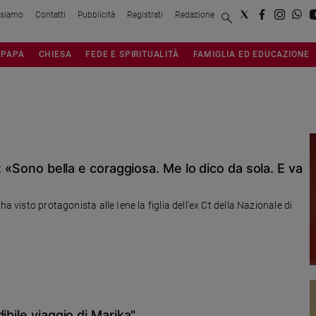
 siamo
Contatti
Pubblicità
Registrati
Redazione
PAPA
CHIESA
FEDE E SPIRITUALITÀ
FAMIGLIA ED EDUCAZIONE
: «Sono bella e coraggiosa. Me lo dico da sola. E va
a visto protagonista alle Iene la figlia dell'ex Ct della Nazionale di
ibile viaggio di Marika"