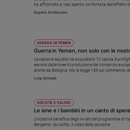
ha affrontato a viso aperto, confortata dall'affetto di
Ambiente
e
Eugenio Arcidiacono
Creato
Volontariato
Diritti
Aziende
GUERRA IN YEMEN
di
Guerra in Yemen, non solo con le nost
valore
Caso
L’aviazione saudita ha acquistato 72 caccia Eurofi
escono dalle linee di produzione del consorzio europe
della
anche da Bologna. Ma la legge 185 sul commercio dell
settimana
armi destinati a Paesi in conflitto?
Luigi Grimaldi
Migranti
Diversità
e
inclusione
SOCIETÀ E VALORI
Costume
Le iene e i bambini in un canto di sper
Cultura
L'iniziativa benefica degli inviati del programma di It
e
Bergamo. Qui sotto, il video della canzone.
spettacoli