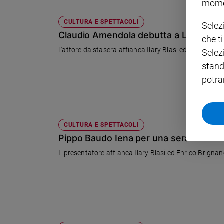
mome
Policy
CULTURA E SPETTACOLI
Selez
Claudio Amendola debutta a Le iene
che t
Chi
L'attore da stasera affianca Ilary Blasi ed Enrico Bri
Selez
siamo
stand
potra
Contatti
Pubblicità
CULTURA E SPETTACOLI
Registrati
Pippo Baudo Iena per una sera
Il presentatore affianca Ilary Blasi ed Enrico Brignan
Redazione
Social