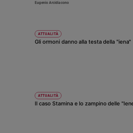
Eugenio Arcidiacono
Sanremo
2026
Cinema,
Tv
ATTUALITÀ
e
Gli ormoni danno alla testa della "iena"
streaming
Libri
Musica
Arte
Famiglia
ed
educazione
ATTUALITÀ
Genitori
Il caso Stamina e lo zampino delle "Ien
e
figli
Nonni
Coppia
Scuola