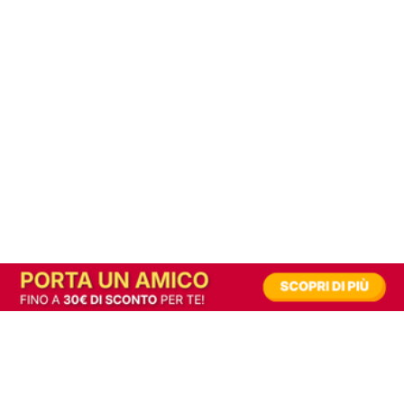
In alternativa, prova la versione digitale!
|
Abbonati
Contribuisci a mantenere questo sito gratuito
Riusciamo a fornire informazione gratuita grazie alla pubblicità erogata dai nostri
partner.
Accettando i consensi richiesti permetti ai nostri partner di creare un'esperienza