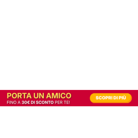
In alternativa, prova la versione digitale!
|
Abbonati
Contribuisci a mantenere questo sito gratuito
Riusciamo a fornire informazione gratuita grazie alla pubblicità erogata dai nostri
partner.
Accettando i consensi richiesti permetti ai nostri partner di creare un'esperienza