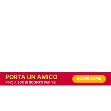
In alternativa, prova la versione digitale!
|
Abbonati
Contribuisci a mantenere questo sito gratuito
Riusciamo a fornire informazione gratuita grazie alla pubblicità erogata dai nostri
partner.
Accettando i consensi richiesti permetti ai nostri partner di creare un'esperienza