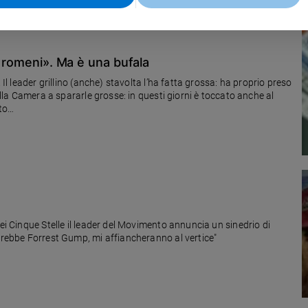
i romeni». Ma è una bufala
 Il leader grillino (anche) stavolta l’ha fatta grossa: ha proprio preso
della Camera a spararle grosse: in questi giorni è toccato anche al
ato…
dei Cinque Stelle il leader del Movimento annuncia un sinedrio di
direbbe Forrest Gump, mi affiancheranno al vertice"