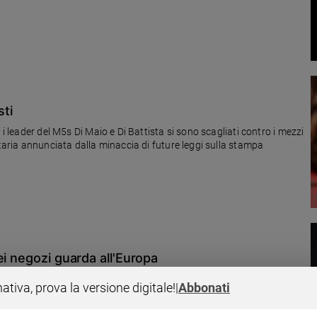
sti
 i leader del M5s Di Maio e Di Battista si sono scagliati contro i mezzi
itaria annunciata dalla minaccia di future leggi sulla stampa
ei negozi guarda all'Europa
inistro del lavoro Luigi Di Maio favorevole a porre dei dei limiti
nativa, prova la versione digitale!
|
Abbonati
come si regolano nei Paesi dell'Ue: in Francia e in Germania, per