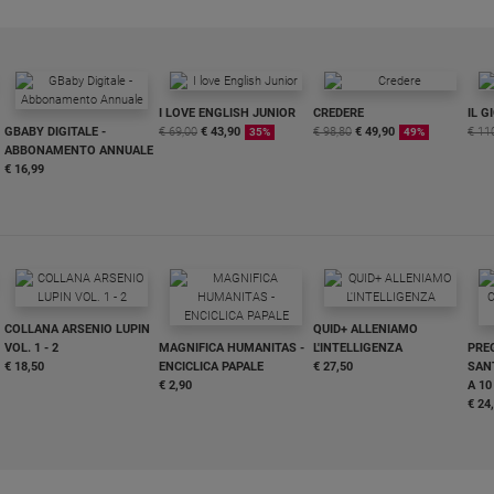
I LOVE ENGLISH JUNIOR
CREDERE
IL G
GBABY DIGITALE -
€ 69,00
€ 43,90
€ 98,80
€ 49,90
€ 11
35%
49%
ABBONAMENTO ANNUALE
€ 16,99
COLLANA ARSENIO LUPIN
QUID+ ALLENIAMO
VOL. 1 - 2
MAGNIFICA HUMANITAS -
L'INTELLIGENZA
PRE
€ 18,50
ENCICLICA PAPALE
€ 27,50
SANT
€ 2,90
A 10
€ 24