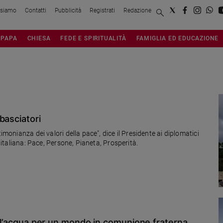
 siamo
Contatti
Pubblicità
Registrati
Redazione
PAPA
CHIESA
FEDE E SPIRITUALITÀ
FAMIGLIA ED EDUCAZIONE
basciatori
imonianza dei valori della pace", dice il Presidente ai diplomatici
a italiana: Pace, Persone, Pianeta, Prosperità.
dell’acqua per un mondo in comunione fraterna