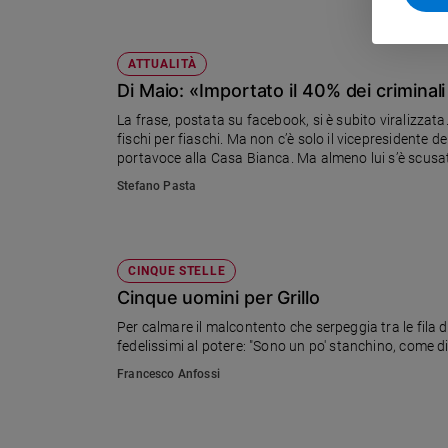
Policy
ATTUALITÀ
Chi
Di Maio: «Importato il 40% dei criminal
siamo
La frase, postata su facebook, si è subito viralizzata.
fischi per fiaschi. Ma non c’è solo il vicepresidente 
portavoce alla Casa Bianca. Ma almeno lui s’è scus
Contatti
Stefano Pasta
Pubblicità
Registrati
CINQUE STELLE
Cinque uomini per Grillo
Redazione
Per calmare il malcontento che serpeggia tra le fila 
fedelissimi al potere: "Sono un po' stanchino, come 
Francesco Anfossi
Social