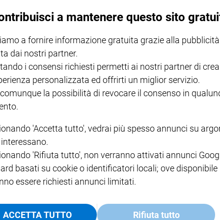
ontribuisci a mantenere questo sito gratui
iamo a fornire informazione gratuita grazie alla pubblicità
ta dai nostri partner.
tando i consensi richiesti permetti ai nostri partner di crea
Il direttore di Medici senza frontiere, Gabriele Eminente, interviene
perienza personalizzata ed offrirti un miglior servizio.
 difficile poi fare i distinguo. Temo che tutte queste accuse servano
 comunque la possibilità di revocare il consenso in qualu
i". Nel prossimo numero di Famiglia cristiana in edicola una lunga
o sulle ong del mare
nto.
ionando 'Accetta tutto', vedrai più spesso annunci su arg
i interessano.
ionando 'Rifiuta tutto', non verranno attivati annunci Goog
ard basati su cookie o identificatori locali; ove disponibile
nate nel salvataggio quotidiano dei migranti in mare, che si dicono –
nno essere richiesti annunci limitati.
ccorre chiedere conto delle affermazioni che vengono fatte.
hi la spara sempre più grossa
ACCETTA TUTTO
Rifiuta tutto