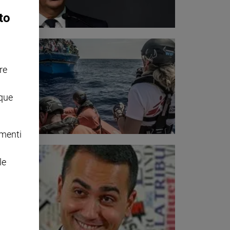
to
re
nque
omenti
le