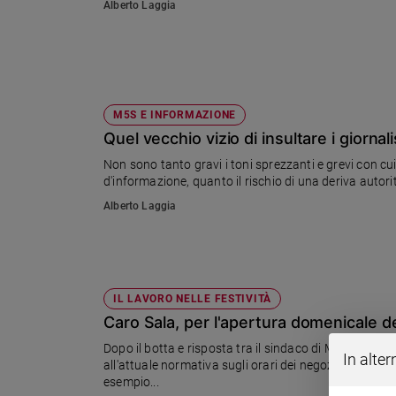
Alberto Laggia
Sanremo
2026
Cinema,
Tv
e
M5S E INFORMAZIONE
streaming
Quel vecchio vizio di insultare i giornali
Libri
Non sono tanto gravi i toni sprezzanti e grevi con cui
Musica
d'informazione, quanto il rischio di una deriva autor
Arte
Alberto Laggia
Famiglia
ed
educazione
Genitori
IL LAVORO NELLE FESTIVITÀ
e
Caro Sala, per l'apertura domenicale d
figli
Dopo il botta e risposta tra il sindaco di MIlano e il m
Nonni
In alter
all'attuale normativa sugli orari dei negozi, vediamo 
Coppia
esempio...
Scuola