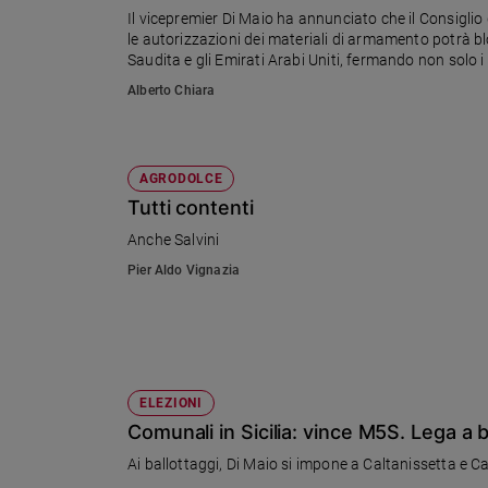
Ambiente
Il vicepremier Di Maio ha annunciato che il Consiglio d
e
le autorizzazioni dei materiali di armamento potrà blo
Saudita e gli Emirati Arabi Uniti, fermando non solo i
Creato
di don Renato Sacco, coordinatore nazionale di Pax Ch
Volontariato
Alberto Chiara
Diritti
Aziende
di
AGRODOLCE
valore
Tutti contenti
Caso
Anche Salvini
della
settimana
Pier Aldo Vignazia
Migranti
Diversità
e
inclusione
Costume
ELEZIONI
Comunali in Sicilia: vince M5S. Lega a 
Cultura
e
spettacoli