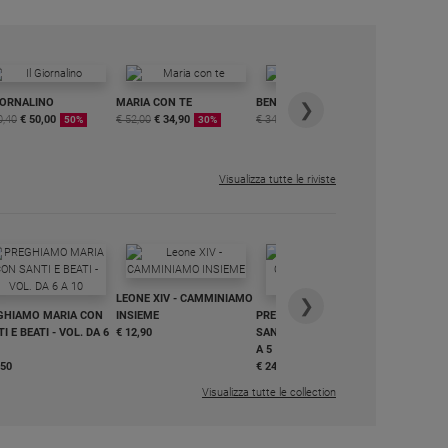
IORNALINO
MARIA CON TE
BENESSERE
6 RIVISTE
❯
0,40
€ 50,00
€ 52,00
€ 34,90
€ 34,80
€ 29,90
DIGITALE
50%
30%
15%
MENSILE
€ 6,99
Visualizza tutte le riviste
IN DIALO
LEONE XIV - CAMMINIAMO
€ 34,90
❯
GHIAMO MARIA CON
INSIEME
PREGHIAMO MARIA CON
I E BEATI - VOL. DA 6
€ 12,90
SANTI E BEATI - VOL. DA 1
A 5
,50
€ 24,50
Visualizza tutte le collection