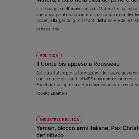
Chiesa
Il messaggio dell'arcivescovo di Matera-Irsina, mons
Chiesa
speranza per il mondo intero spezzando e condividend
poveri, allargando gli orizzonti dell’amore e della frat
Fede
Raffaele Iaria
e
spiritualità
Santi
Devozione
POLITICA
e
Il Conte bis appeso a Rousseau
fede
Sulle trattative per la formazione del nuovo governo
Parola
con la quale gli iscritti al M5S dovranno esprimere il 
del
Facebook un appello del premier incaricato a sostener
giorno
Roberto Zichittella
Santo
del
giorno
INDUSTRIA BELLICA
Società
Yemen, blocco armi italiane, Pax Christ
e
valori
definitivo»