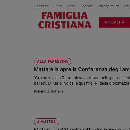
Riflessioni
Foto
Video
Podcast
Privacy Policy
Chi
Attualità
ATTUALITÀ
Italia
Cronaca
Politica
LUIGI DI MAIO
Mondo
Economia
ALLA FARNESINA
Mattarella apre la Conferenza degli am
Legalità
e
"Grazie a voi la Repubblica continua nell'opera di test
giustizia
italiani. Di Maio indica le quattro "P" della diplomazi
Sport
Roberto Zichittella
Interviste
Papa
Papa
A MATERA
Matera, il G20 nella città del pane e 