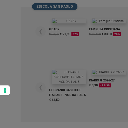
EDICOLA SAN PAOLO
GBABY
FAMIGLIA CRISTIANA
❮
€ 34,80
€ 21,90
€ 104,00
€ 83,00
37%
20%
DIARIO G 2026-27
€ 8,90
- € 8,90
❮
LE GRANDI BASILICHE
ITALIANE - VOL DA 1 AL 5
€ 64,50