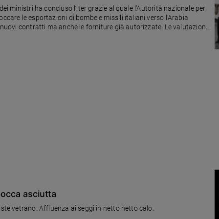
ei ministri ha concluso l’iter grazie al quale l’Autorità nazionale per
ccare le esportazioni di bombe e missili italiani verso l’Arabia
 nuovi contratti ma anche le forniture già autorizzate. Le valutazioni
risti Italia, e di Filippo Ungaro, portavoce di Save the Children
bocca asciutta
Ai ballottaggi, Di Maio si impone a Caltanissetta e Castelvetrano. Affluenza ai seggi in netto netto calo.