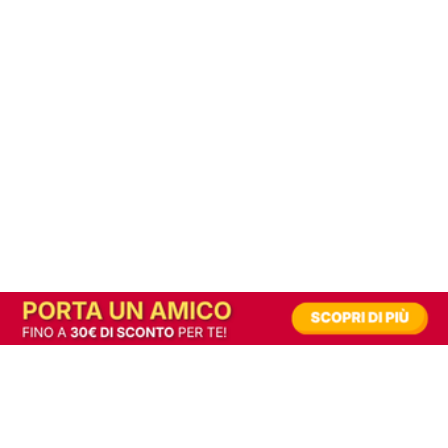
In alternativa, prova la versione digitale!
|
Abbonati
Contribuisci a mantenere questo sito gratuito
Riusciamo a fornire informazione gratuita grazie alla pubblicità erogata dai nostri
partner.
Accettando i consensi richiesti permetti ai nostri partner di creare un'esperienza