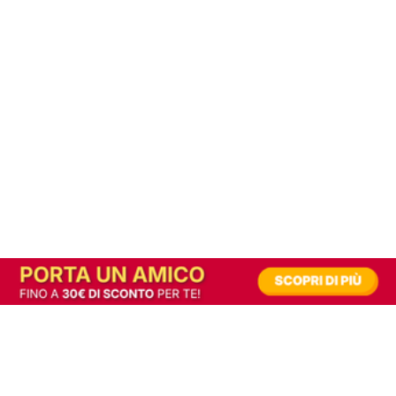
In alternativa, prova la versione digitale!
|
Abbonati
Contribuisci a mantenere questo sito gratuito
Riusciamo a fornire informazione gratuita grazie alla pubblicità erogata dai nostri
partner.
Accettando i consensi richiesti permetti ai nostri partner di creare un'esperienza