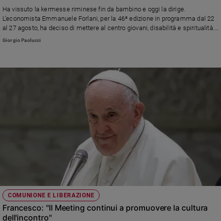
Chiesa
Ha vissuto la kermesse riminese fin da bambino e oggi la dirige.
Chiesa
L’economista Emmanuele Forlani, per la 46ª edizione in programma dal 22
al 27 agosto, ha deciso di mettere al centro giovani, disabilità e spiritualità.
E spiega: «Il nostro compito è mostrare che si può iniettare speranza anche
Fede
Giorgio Paolucci
nel deserto»
e
spiritualità
Santi
Devozione
e
fede
Parola
del
giorno
Santo
del
giorno
Società
COMUNIONE E LIBERAZIONE
e
Francesco: "Il Meeting continui a promuovere la cultura
valori
dell'incontro"