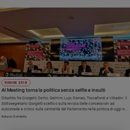
RIMINI 2018
Al Meeting torna la politica senza selfie e insulti
Dibattito fra Giorgetti, Delrio, Gelmini, Lupi, Romeo, Toccafondi e Vittadini. Il
Sottosegretario Giorgetti scettico sulla revoca delle concessioni ad
Autostrade e critico sulla centralità del Parlamento nella politica di oggi in
Italia. Cottarelli: "Più del reddito di cittadinanza i giovani avrebbero bisogno
Roberto Zichittella
di una opportunità di cittadinanza"