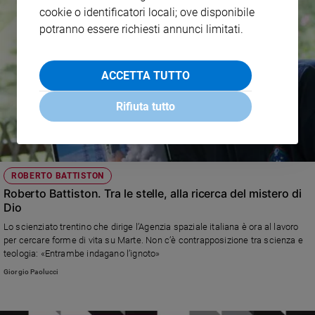
cookie o identificatori locali; ove disponibile
potranno essere richiesti annunci limitati.
ACCETTA TUTTO
Rifiuta tutto
ROBERTO BATTISTON
Roberto Battiston. Tra le stelle, alla ricerca del mistero di
Dio
Lo scienziato trentino che dirige l’Agenzia spaziale italiana è ora al lavoro
per cercare forme di vita su Marte. Non c’è contrapposizione tra scienza e
teologia: «Entrambe indagano l’ignoto»
Giorgio Paolucci