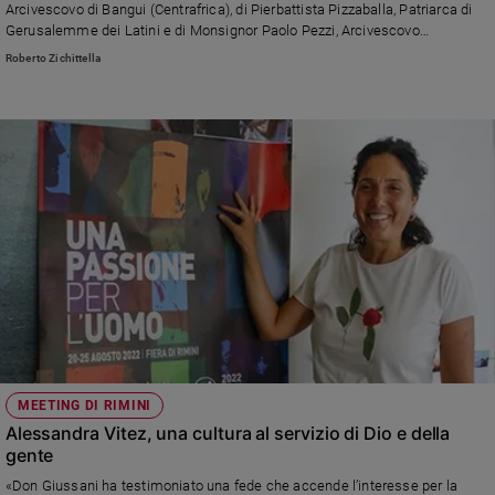
Arcivescovo di Bangui (Centrafrica), di Pierbattista Pizzaballa, Patriarca di
Policy
Gerusalemme dei Latini e di Monsignor Paolo Pezzi, Arcivescovo
Metropolita della Madre di Dio a Mosca. Calorosi messaggi di Papa
Roberto Zichittella
Francesco e del Presidente Mattarella.
Chi
siamo
Contatti
Pubblicità
Registrati
Redazione
Social
MEETING DI RIMINI
Alessandra Vitez, una cultura al servizio di Dio e della
gente
«Don Giussani ha testimoniato una fede che accende l’interesse per la