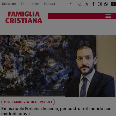
Riflessioni
Foto
Video
Podcast
Privacy Policy
Chi siamo
Contatti
Pubblicità
Attualità
Registrati
Redazione
Italia
MEETING DI RIMINI
Cronaca
Politica
Mondo
Economia
Legalità
e
giustizia
Sport
Interviste
Papa
PER L’AMICIZIA TRA I POPOLI
Papa
Emmanuele Forlani: «Insieme, per costruire il mondo con
mattoni nuovi»