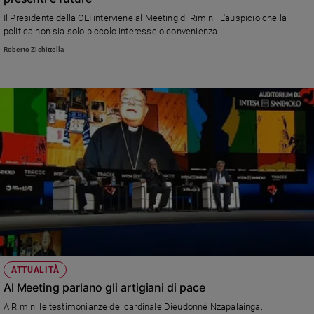
e
Il Presidente della CEI interviene al Meeting di Rimini. L'auspicio che la
giovani
politica non sia solo piccolo interesse o convenienza.
Adolescenza
Roberto Zichittella
Bioetica
Vai
Riflessioni
Foto
Video
ATTUALITÀ
Podcast
Al Meeting parlano gli artigiani di pace
A Rimini le testimonianze del cardinale Dieudonné Nzapalainga,
Privacy