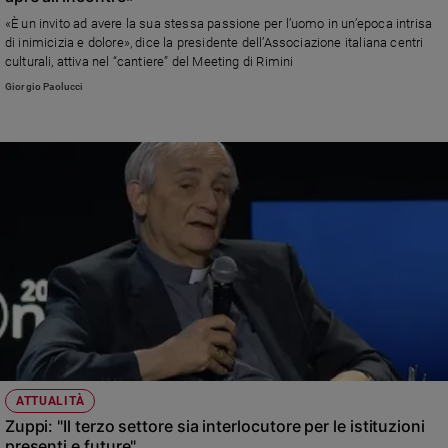
«È un invito ad avere la sua stessa passione per l’uomo in un’epoca intrisa
Sanremo
di inimicizia e dolore», dice la presidente dell’Associazione italiana centri
2026
culturali, attiva nel “cantiere” del Meeting di Rimini
Cinema,
Giorgio Paolucci
Tv
e
streaming
Libri
Musica
Arte
Famiglia
ed
educazione
Genitori
e
figli
Nonni
ATTUALITÀ
Coppia
Zuppi: "Il terzo settore sia interlocutore per le istituzioni
presenti e future"
Scuola