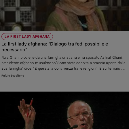
LA FIRST LADY AFGHANA
La first lady afghana: "Dialogo tra fedi possibile e
necessario"
Rula Ghani proviene da una famiglia cristiana e ha sposato Ashraf Ghani, il
presidente afghano, musulmano."Sono stata accolta a braccia aperte dalla
sua famiglia" dice. "E' questa la convivenza tra le religioni". E sui terroristi
islamici dell'Isis dice: "Togliete islamici, sono terroristi e basta. Ma nel mio
Fulvio Scaglione
Paese non vinceranno".