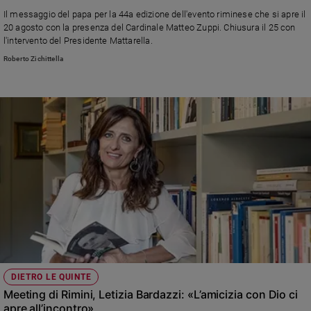
Ambiente
Il messaggio del papa per la 44a edizione dell'evento riminese che si apre il
e
20 agosto con la presenza del Cardinale Matteo Zuppi. Chiusura il 25 con
Creato
l'intervento del Presidente Mattarella.
Volontariato
Roberto Zichittella
Diritti
Aziende
di
valore
Caso
della
settimana
Migranti
Diversità
e
inclusione
Costume
DIETRO LE QUINTE
Cultura
Meeting di Rimini, Letizia Bardazzi: «L’amicizia con Dio ci
e
spettacoli
apre all’incontro»