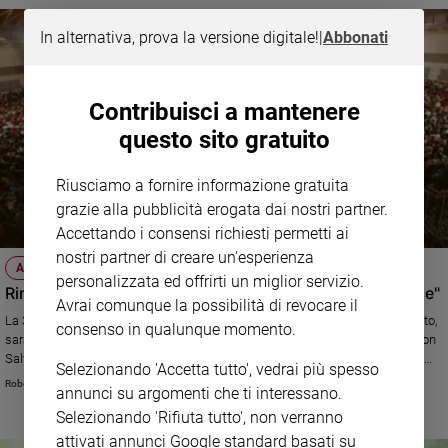
In alternativa, prova la versione digitale!
|
Abbonati
Contribuisci a mantenere
questo sito gratuito
Riusciamo a fornire informazione gratuita
grazie alla pubblicità erogata dai nostri partner.
Accettando i consensi richiesti permetti ai
nostri partner di creare un'esperienza
ATTUALITÀ
personalizzata ed offrirti un miglior servizio.
Rimini: al via il Meeting 2018, che riflette su "l'uomo felice"
Avrai comunque la possibilità di revocare il
La 39a edizione della manifestazione, prevista a Rimini dal 19 al 25 agosto,
consenso in qualunque momento.
sarà snobbata dai grillini, ma parteciperanno vari ministri leghisti (però non
Salvini). Grande attenzione ai temi dell'economia e della scienza. Attesi i
Selezionando 'Accetta tutto', vedrai più spesso
cardinali Tegle e Scola.
Roberto Zichittella
annunci su argomenti che ti interessano.
Selezionando 'Rifiuta tutto', non verranno
attivati annunci Google standard basati su