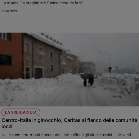
La madre, "la preghiera è l'unica cosa da fare"
e
Ansa News
giovani
Adolescenza
Bioetica
Vai
Riflessioni
Foto
Video
LA SOLIDARIETÀ
Centro-Italia in ginocchio, Caritas al fianco delle comunità
Podcast
locali
Nelle zone terremotate sono stati intensificati gli aiuti e avviati interventi
Privacy