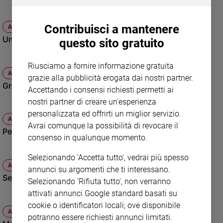
Contribuisci a mantenere
ATTUALITÀ
Una “mostruosa” bufera sugli USA
questo sito gratuito
Riusciamo a fornire informazione gratuita
ATTUALITÀ
grazie alla pubblicità erogata dai nostri partner.
Gran Bretagna sotto la neve
Accettando i consensi richiesti permetti ai
nostri partner di creare un'esperienza
personalizzata ed offrirti un miglior servizio.
ATTUALITÀ
Avrai comunque la possibilità di revocare il
Perturbazione da record sopra l'Europa
consenso in qualunque momento.
Selezionando 'Accetta tutto', vedrai più spesso
ATTUALITÀ
annunci su argomenti che ti interessano.
Settimana bianca serena con i nostri consigli
Selezionando 'Rifiuta tutto', non verranno
attivati annunci Google standard basati su
cookie o identificatori locali; ove disponibile
ATTUALITÀ
potranno essere richiesti annunci limitati.