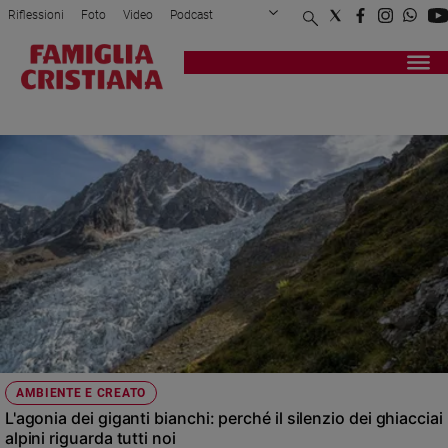
Riflessioni
Foto
Video
Podcast
Privacy Policy
Chi siamo
Contatti
Pubblicità
Attualità
Registrati
Redazione
Italia
NEVE
Cronaca
Politica
Mondo
Economia
Legalità
e
giustizia
Sport
Interviste
Papa
AMBIENTE E CREATO
Papa
L'agonia dei giganti bianchi: perché il silenzio dei ghiacciai
alpini riguarda tutti noi