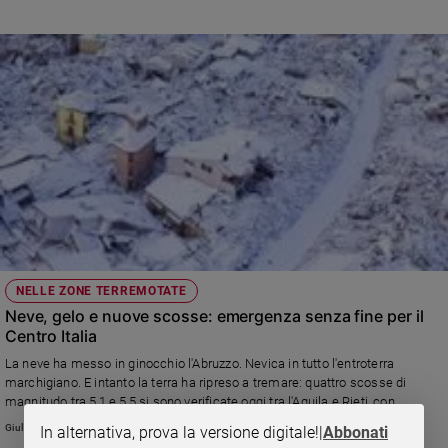
NELLE ZONE TERREMOTATE
Neve, gelo e nuove scosse: emergenza senza fine per il
Centro Italia
La neve ha messo in ginocchio l'Abruzzo. Nevica in tutto l'entroterra
marchigiano. E intanto la terra ha ripreso a tremare: quattro scosse di
magnitudo tra 5,1 e 5,5 si sono verificate oggi tra l'Aquila e Rieti, con
epicentro a 36 chilometri a nord dell'Aquila.
Giulia Cerqueti
In alternativa, prova la versione digitale!
|
Abbonati