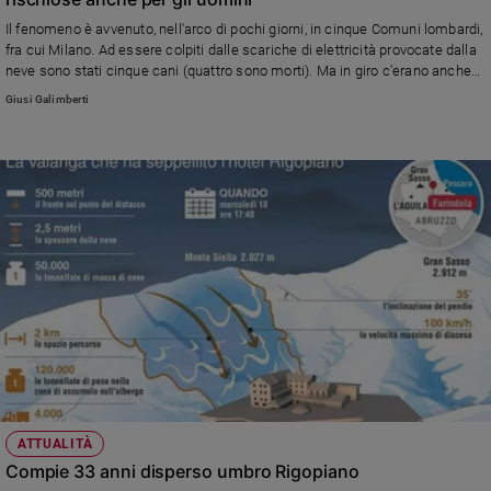
Sanremo
Il fenomeno è avvenuto, nell'arco di pochi giorni, in cinque Comuni lombardi,
fra cui Milano. Ad essere colpiti dalle scariche di elettricità provocate dalla
2026
neve sono stati cinque cani (quattro sono morti). Ma in giro c'erano anche
Cinema,
molti bambini che giocavano: se uno di loro fosse caduto sopra uno di quei
Giusi Galimberti
Tv
tombini avrebbe potuto essere folgorato.
e
streaming
Libri
Musica
Arte
Famiglia
ed
educazione
Genitori
e
figli
Nonni
ATTUALITÀ
Coppia
Compie 33 anni disperso umbro Rigopiano
Scuola