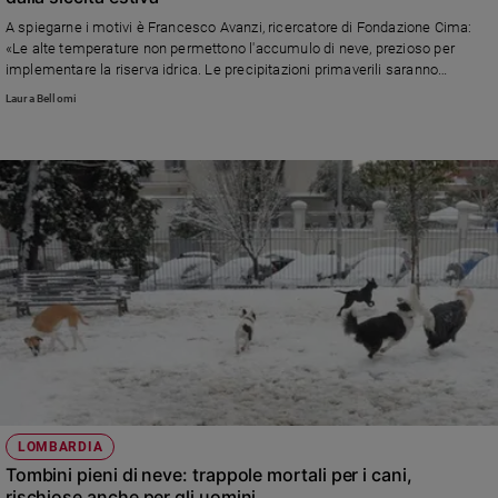
Ambiente
A spiegarne i motivi è Francesco Avanzi, ricercatore di Fondazione Cima:
e
«Le alte temperature non permettono l'accumulo di neve, prezioso per
Creato
implementare la riserva idrica. Le precipitazioni primaverili saranno
Volontariato
cruciali»
Laura Bellomi
Diritti
Aziende
di
valore
Caso
della
settimana
Migranti
Diversità
e
inclusione
Costume
LOMBARDIA
Cultura
e
Tombini pieni di neve: trappole mortali per i cani,
spettacoli
rischiose anche per gli uomini