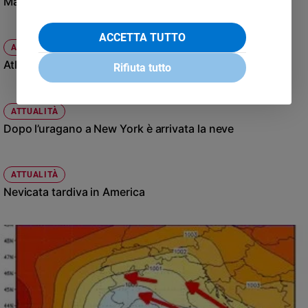
Mai così tanta neve sull’Emisfero Nord
ACCETTA TUTTO
ATTUALITÀ
Atlantico caldo: inverno nevoso?
Rifiuta tutto
ATTUALITÀ
Dopo l’uragano a New York è arrivata la neve
ATTUALITÀ
Nevicata tardiva in America