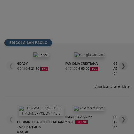
EDICOLA SAN PAOLO
GBABY
FAMIGLIA CRISTIANA
GBABY DIGITA
❮
❯
€ 34,80
€ 21,90
€ 104,00
€ 83,00
ABBONAMEN
37%
20%
€ 16,99
Visualizza tutte le riviste
DIARIO G 2026-27
COLLANA ARS
❮
❯
LE GRANDI BASILICHE ITALIANE
€ 8,90
1 - 2
- € 8,90
- VOL DA 1 AL 5
€ 18,50
€ 64,50