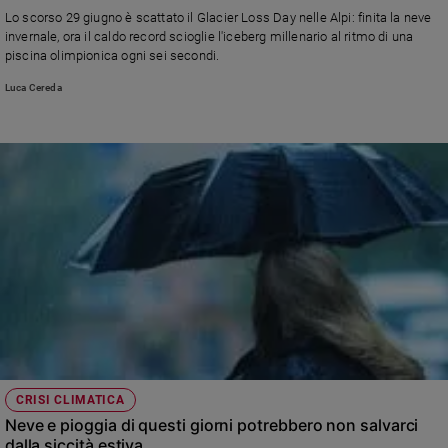
Chiesa
Lo scorso 29 giugno è scattato il Glacier Loss Day nelle Alpi: finita la neve
Chiesa
invernale, ora il caldo record scioglie l'iceberg millenario al ritmo di una
piscina olimpionica ogni sei secondi.
Fede
Luca Cereda
e
spiritualità
Santi
Devozione
e
fede
Parola
del
giorno
Santo
del
giorno
Società
CRISI CLIMATICA
e
Neve e pioggia di questi giorni potrebbero non salvarci
valori
dalla siccità estiva