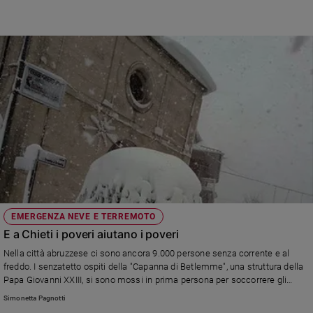
EMERGENZA NEVE E TERREMOTO
E a Chieti i poveri aiutano i poveri
Nella città abruzzese ci sono ancora 9.000 persone senza corrente e al
freddo. I senzatetto ospiti della "Capanna di Betlemme", una struttura della
Papa Giovanni XXIII, si sono mossi in prima persona per soccorrere gli
sfollati. Insomma, proprio gli homeless senza una casa si stanno dando da
Simonetta Pagnotti
fare per accogliere i più bisognosi.