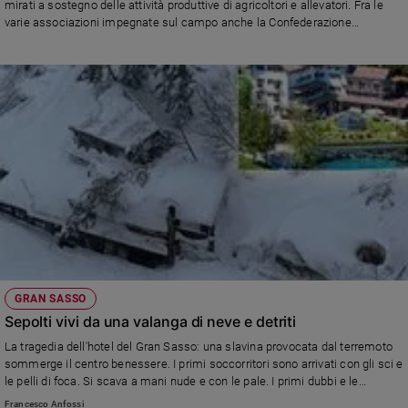
mirati a sostegno delle attività produttive di agricoltori e allevatori. Fra le
Policy
varie associazioni impegnate sul campo anche la Confederazione
nazionale Misericordie d'Italia, che ha inviato rinforzi di volontari e mezzi
spazzaneve.
Chi
siamo
Contatti
Pubblicità
Registrati
Redazione
GRAN SASSO
Sepolti vivi da una valanga di neve e detriti
Social
La tragedia dell'hotel del Gran Sasso: una slavina provocata dal terremoto
sommerge il centro benessere. I primi soccorritori sono arrivati con gli sci e
le pelli di foca. Si scava a mani nude e con le pale. I primi dubbi e le
polemiche per la lentezza dei soccorsi
Francesco Anfossi