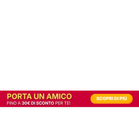
In alternativa, prova la versione digitale!
|
Abbonati
Contribuisci a mantenere questo sito gratuito
Riusciamo a fornire informazione gratuita grazie alla pubblicità erogata dai nostri
partner.
Accettando i consensi richiesti permetti ai nostri partner di creare un'esperienza