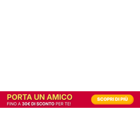
In alternativa, prova la versione digitale!
|
Abbonati
Contribuisci a mantenere questo sito gratuito
Riusciamo a fornire informazione gratuita grazie alla pubblicità erogata dai nostri
partner.
Accettando i consensi richiesti permetti ai nostri partner di creare un'esperienza