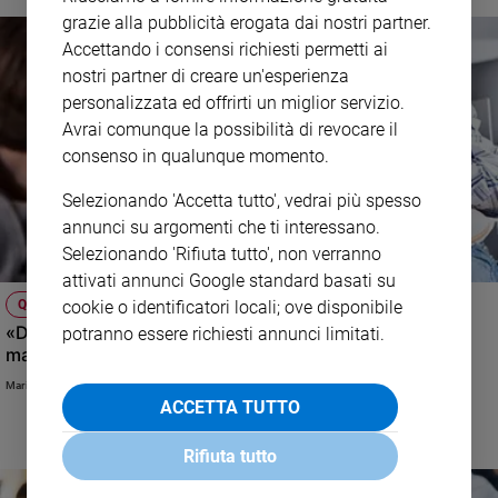
grazie alla pubblicità erogata dai nostri partner.
Accettando i consensi richiesti permetti ai
nostri partner di creare un'esperienza
personalizzata ed offrirti un miglior servizio.
Avrai comunque la possibilità di revocare il
consenso in qualunque momento.
Selezionando 'Accetta tutto', vedrai più spesso
annunci su argomenti che ti interessano.
Selezionando 'Rifiuta tutto', non verranno
attivati annunci Google standard basati su
QUELLE SCUOLE "MIGLIORI"
cookie o identificatori locali; ove disponibile
«Dicevano a mio figlio di fare un istituto tecnico. L'ho
potranno essere richiesti annunci limitati.
mandato al liceo, l'hanno bocciato...»
Maria Gallelli
ACCETTA TUTTO
Rifiuta tutto