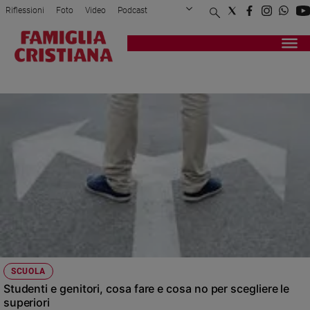
Riflessioni
Foto
Video
Podcast
Privacy Policy
Chi siamo
Contatti
Pubblicità
Attualità
Registrati
Redazione
Italia
ORIENTAMENTO SCOLASTICO
Cronaca
Politica
Mondo
Economia
Legalità
e
giustizia
Sport
Interviste
Papa
SCUOLA
Papa
Studenti e genitori, cosa fare e cosa no per scegliere le
superiori