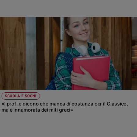
e
giovani
Adolescenza
Bioetica
Vai
Riflessioni
Foto
SCUOLA E SOGNI
«I prof le dicono che manca di costanza per il Classico,
Video
ma è innamorata dei miti greci»
Podcast
Privacy