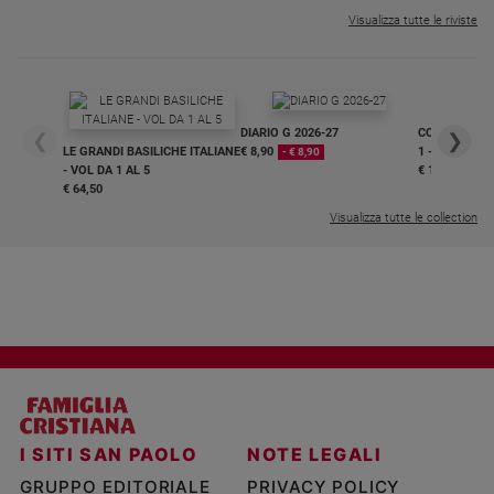
Visualizza tutte le riviste
DIARIO G 2026-27
COLLANA ARS
❮
❯
LE GRANDI BASILICHE ITALIANE
€ 8,90
1 - 2
- € 8,90
- VOL DA 1 AL 5
€ 18,50
€ 64,50
Visualizza tutte le collection
I SITI SAN PAOLO
NOTE LEGALI
GRUPPO EDITORIALE
PRIVACY POLICY