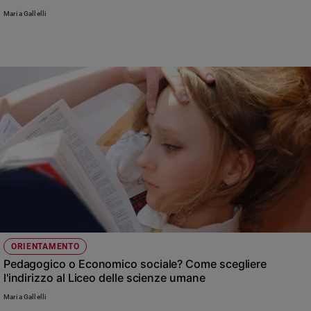
Maria Gallelli
Sanremo
2026
Cinema,
Tv
e
streaming
Libri
Musica
Arte
Famiglia
ed
educazione
Genitori
e
ORIENTAMENTO
figli
Pedagogico o Economico sociale? Come scegliere
Nonni
l'indirizzo al Liceo delle scienze umane
Coppia
Maria Gallelli
Scuola