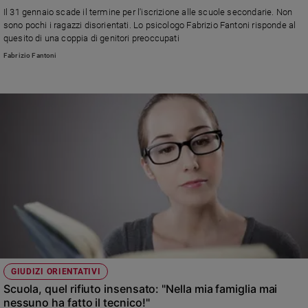
Ambiente
Il 31 gennaio scade il termine per l'iscrizione alle scuole secondarie. Non
e
sono pochi i ragazzi disorientati. Lo psicologo Fabrizio Fantoni risponde al
Creato
quesito di una coppia di genitori preoccupati
Volontariato
Fabrizio Fantoni
Diritti
Aziende
di
valore
Caso
della
settimana
Migranti
Diversità
e
inclusione
Costume
GIUDIZI ORIENTATIVI
Cultura
Scuola, quel rifiuto insensato: "Nella mia famiglia mai
e
nessuno ha fatto il tecnico!"
spettacoli