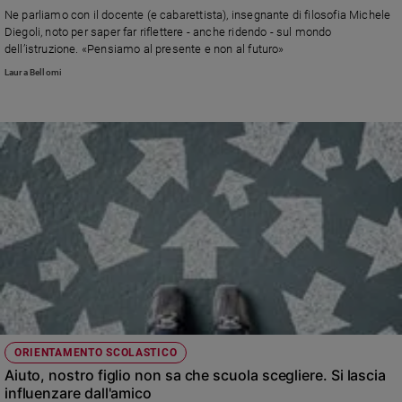
Chiesa
Ne parliamo con il docente (e cabarettista), insegnante di filosofia Michele
Chiesa
Diegoli, noto per saper far riflettere - anche ridendo - sul mondo
dell’istruzione. «Pensiamo al presente e non al futuro»
Fede
Laura Bellomi
e
spiritualità
Santi
Devozione
e
fede
Parola
del
giorno
Santo
del
giorno
Società
ORIENTAMENTO SCOLASTICO
e
Aiuto, nostro figlio non sa che scuola scegliere. Si lascia
valori
influenzare dall'amico