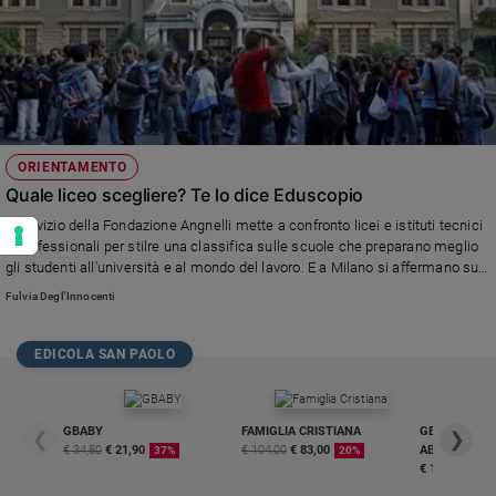
ORIENTAMENTO
Quale liceo scegliere? Te lo dice Eduscopio
Il servizio della Fondazione Angnelli mette a confronto licei e istituti tecnici
e professionali per stilre una classifica sulle scuole che preparano meglio
gli studenti all'università e al mondo del lavoro. E a Milano si affermano su
tutte le scuole cattoliche.
Fulvia Degl'Innocenti
EDICOLA SAN PAOLO
GBABY
FAMIGLIA CRISTIANA
GBABY DIGITA
❮
❯
€ 34,80
€ 21,90
€ 104,00
€ 83,00
ABBONAMEN
37%
20%
€ 16,99