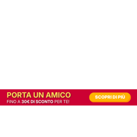
In alternativa, prova la versione digitale!
|
Abbonati
Contribuisci a mantenere questo sito gratuito
Riusciamo a fornire informazione gratuita grazie alla pubblicità erogata dai nostri
partner.
Accettando i consensi richiesti permetti ai nostri partner di creare un'esperienza