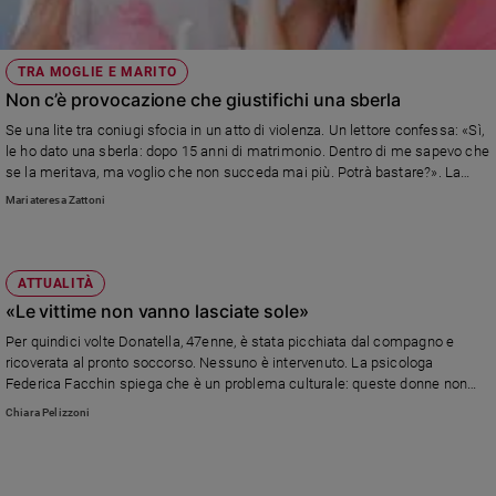
TRA MOGLIE E MARITO
Non c’è provocazione che giustifichi una sberla
Se una lite tra coniugi sfocia in un atto di violenza. Un lettore confessa: «Sì,
le ho dato una sberla: dopo 15 anni di matrimonio. Dentro di me sapevo che
se la meritava, ma voglio che non succeda mai più. Potrà bastare?». La
parola ai nostri consulenti familiari.
Mariateresa Zattoni
ATTUALITÀ
«Le vittime non vanno lasciate sole»
Per quindici volte Donatella, 47enne, è stata picchiata dal compagno e
ricoverata al pronto soccorso. Nessuno è intervenuto. La psicologa
Federica Facchin spiega che è un problema culturale: queste donne non
denunciano e il pensare comune vuole che “tra moglie e marito sia meglio
Chiara Pelizzoni
non mettere il dito”.