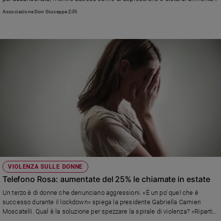
L'unico reddito percepito è quello di sua madre di 5000 euro l'anno, che non
e
Associazione Don Giuseppe Zilli
basta a coprire tutte le spese, chiede quindi un aiuto.
giovani
Adolescenza
Bioetica
Vai
Riflessioni
Foto
Video
VIOLENZA SULLE DONNE
Telefono Rosa: aumentate del 25% le chiamate in estate
Podcast
Un terzo è di donne che denunciano aggressioni. «È un po’ quel che è
successo durante il lockdown» spiega la presidente Gabriella Carnieri
Moscatelli. Qual è la soluzione per spezzare la spirale di violenza? «Ripartire
Privacy
dall’educazione nelle scuole, sin dall’infanzia»