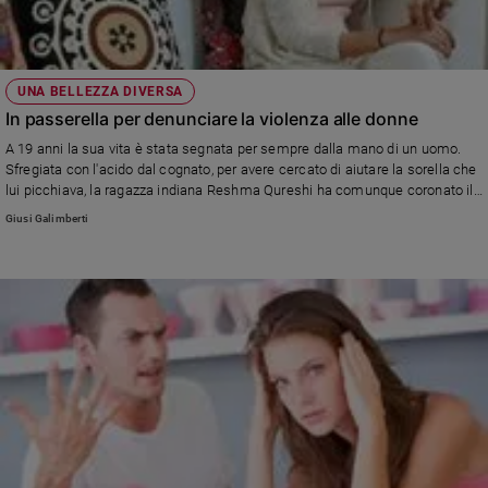
UNA BELLEZZA DIVERSA
In passerella per denunciare la violenza alle donne
A 19 anni la sua vita è stata segnata per sempre dalla mano di un uomo.
Sfregiata con l'acido dal cognato, per avere cercato di aiutare la sorella che
lui picchiava, la ragazza indiana Reshma Qureshi ha comunque coronato il
suo sogno di indossare un abito da sogno e sfilare in una delle più
Giusi Galimberti
importante rassegne di moda del mondo: la Fashion week di New York.
Anche per denunciare le violenze che ancora subiscono le donne nel suo
Paese, l'India.