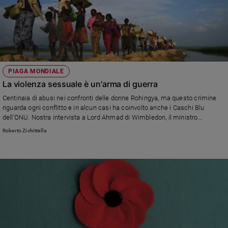
PIAGA MONDIALE
La violenza sessuale è un'arma di guerra
Centinaia di abusi nei confronti delle donne Rohingya, ma questo crimine
riguarda ogni conflitto e in alcun casi ha coinvolto anche i Caschi Blu
dell'ONU. Nostra intervista a Lord Ahmad di Wimbledon, il ministro
britannico incaricato di combattere questa piaga.
Roberto Zichittella