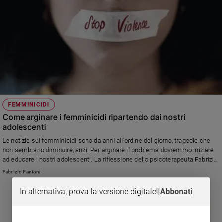
FEMMINICIDI
Come arginare i femminicidi ripartendo dai nostri
adolescenti
Le notizie sui femminicidi sono da anni all'ordine del giorno, tragedie che
non sembrano diminuire, anzi. Per arginare il problema dovremmo iniziare
ad educare i nostri adolescenti. La riflessione dello psicoterapeuta Fabrizio
Fantoni.
Fabrizio Fantoni
In alternativa, prova la versione digitale!
|
Abbonati