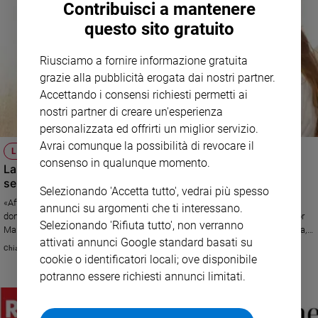
Contribuisci a mantenere
questo sito gratuito
Riusciamo a fornire informazione gratuita
grazie alla pubblicità erogata dai nostri partner.
Accettando i consensi richiesti permetti ai
nostri partner di creare un'esperienza
personalizzata ed offrirti un miglior servizio.
Avrai comunque la possibilità di revocare il
LA PREGHIERA
consenso in qualunque momento.
La priora di Santa Rita: «Auguro alle donne di trovare
sempre mani pronte a una carezza»
Selezionando 'Accetta tutto', vedrai più spesso
«Affido a Santa Rita tutte le donne del mondo, perché essa le abbracci e
annunci su argomenti che ti interessano.
doni loro la vera forza, quella che arriva dall’Amore» è il messaggio di suor
Selezionando 'Rifiuta tutto', non verranno
Maria Rosa Bernardinis, madre Priora del Monastero Santa Rita da Cascia,
attivati annunci Google standard basati su
in occasione del 25 novembre
Chiara Pelizzoni
cookie o identificatori locali; ove disponibile
potranno essere richiesti annunci limitati.