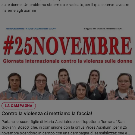
Chiesa
sulle donne. Un problema sistemico e radicato, per il quale serve lavorare
Chiesa
insieme agli uomini
Fede
e
spiritualità
Santi
Devozione
e
fede
Parola
del
giorno
Santo
del
giorno
LA CAMPAGNA
Contro la violenza ci mettiamo la faccia!
Società
Parlano le suore figlie di Maria Ausiliatrice, dell’Ispettoria Romana “San
e
Giovanni Bosco” che, in comunione con la onlus Vides Auxilium, per il 25
valori
novembre scendono in campo con una campagna di sensibilizzazione e