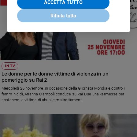
ACCETTA TUTTO
Rifiuta tutto
IN TV
Le donne per le donne vittime di violenza in un
pomeriggio su Rai 2
Mercoledì 25 novembre, in occasione della Giornata Mondiale contro i
femminicidi, Arianna Ciampoli conduce su Rai Due una kermesse per
sostenere le vittime di abusi e maltrattamenti