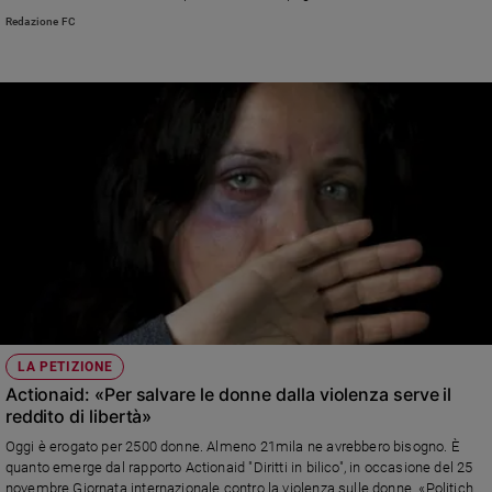
Ambiente
prevenzione. «Abbiamo sentito il dovere di renderci apertamente solidali
Redazione FC
alle donne che subiscono ogni genere di violenza»
e
Creato
Volontariato
Diritti
Aziende
di
valore
Caso
della
settimana
Migranti
Diversità
e
LA PETIZIONE
inclusione
Actionaid: «Per salvare le donne dalla violenza serve il
Costume
reddito di libertà»
Cultura
Oggi è erogato per 2500 donne. Almeno 21mila ne avrebbero bisogno. È
e
quanto emerge dal rapporto Actionaid "Diritti in bilico", in occasione del 25
spettacoli
novembre Giornata internazionale contro la violenza sulle donne. «Politiche