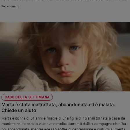
frammentarie e fondi insufficienti non garantiscono reddito, lavoro e casa
Redazione.fc
Sanremo
alle donne che hanno subito violenza»
2026
Cinema,
Tv
e
streaming
Libri
Musica
Arte
Famiglia
ed
educazione
Genitori
CASO DELLA SETTIMANA
e
Marta è stata maltrattata, abbandonata ed è malata.
figli
Chiede un aiuto
Nonni
Marta è donna di 51 anni e madre di una figlia di 15 anni tornata a casa da
Coppia
mantenere. Ha subito violenze e maltrattamenti dall'ex compagno che l'ha
Scuola
poi abbandonata, mentre adesso soffre di depressione e disturbi alimentari.