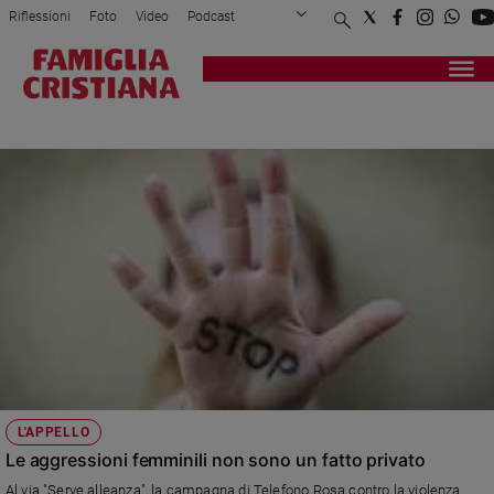
Riflessioni
Foto
Video
Podcast
Privacy Policy
Chi siamo
Contatti
Pubblicità
Attualità
Registrati
Redazione
Italia
VIOLENZA ALLE DONNE
Cronaca
Politica
Mondo
Economia
Legalità
e
giustizia
Sport
Interviste
Papa
L'APPELLO
Papa
Le aggressioni femminili non sono un fatto privato
Al via "Serve alleanza", la campagna di Telefono Rosa contro la violenza