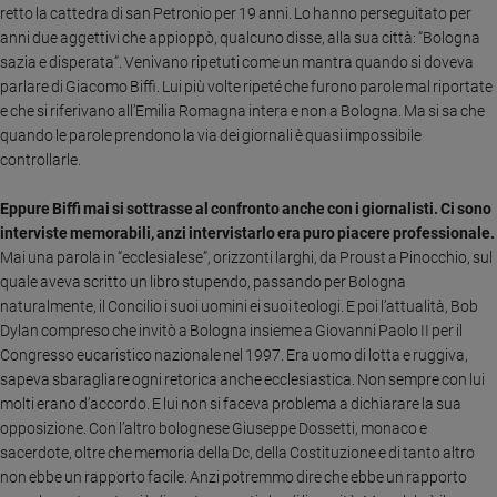
retto la cattedra di san Petronio per 19 anni. Lo hanno perseguitato per
e
anni due aggettivi che appioppò, qualcuno disse, alla sua città: “Bologna
giovani
sazia e disperata”. Venivano ripetuti come un mantra quando si doveva
Adolescenza
parlare di Giacomo Biffi. Lui più volte ripeté che furono parole mal riportate
Bioetica
e che si riferivano all’Emilia Romagna intera e non a Bologna. Ma si sa che
quando le parole prendono la via dei giornali è quasi impossibile
controllarle.
Vai
Eppure Biffi mai si sottrasse al confronto anche con i giornalisti.
Ci sono
interviste memorabili, anzi intervistarlo era puro piacere professionale.
Mai una parola in “ecclesialese”, orizzonti larghi, da Proust a Pinocchio, sul
Riflessioni
quale aveva scritto un libro stupendo, passando per Bologna
naturalmente, il Concilio i suoi uomini ei suoi teologi. E poi l’attualità, Bob
Foto
Dylan compreso che invitò a Bologna insieme a Giovanni Paolo II per il
Congresso eucaristico nazionale nel 1997. Era uomo di lotta e ruggiva,
Video
sapeva sbaragliare ogni retorica anche ecclesiastica. Non sempre con lui
molti erano d’accordo. E lui non si faceva problema a dichiarare la sua
opposizione. Con l’altro bolognese Giuseppe Dossetti, monaco e
Podcast
sacerdote, oltre che memoria della Dc, della Costituzione e di tanto altro
non ebbe un rapporto facile. Anzi potremmo dire che ebbe un rapporto
Privacy