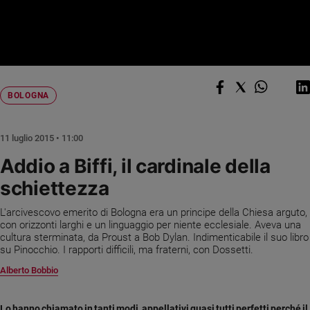
Ambiente
e
Creato
Volontariato
Diritti
Aziende
BOLOGNA
di
valore
11 luglio 2015 • 11:00
Caso
della
Addio a Biffi, il cardinale della
settimana
schiettezza
Migranti
Diversità
L'arcivescovo emerito di Bologna era un principe della Chiesa arguto,
e
con orizzonti larghi e un linguaggio per niente ecclesiale. Aveva una
inclusione
cultura sterminata, da Proust a Bob Dylan. Indimenticabile il suo libro
su Pinocchio. I rapporti difficili, ma fraterni, con Dossetti.
Costume
Alberto Bobbio
Cultura
e
spettacoli
Lo hanno chiamato in tanti modi, appellativi quasi tutti perfetti perché il