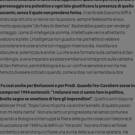
personaggio era poliedrico e ogni lato giustificava la presenza di quello
Sanremo
accanto, senza il quale non prendeva forma.
Il cardinale Giacomo Biffi è
2026
stato soprattutto un leone con la porpora, sempre fedelissimo al suo
Cinema,
motto episcopale “Ubi fides ibi libertas”. Basterebbe questo per rendergli
Tv
omaggio. Uomo di intelligenza somma, intellettuale vero e altrettanto
e
vescovo e prete. L’intelligenza non guasta mai permette di vedere e
streaming
considerare le cose anche con maggior misericordia. Ascoltava e
Libri
discuteva, polemizzava anche. Lui che si era formato sulla cattedra di San
Musica
Ambrogio, aveva imparato ad essere emiliano e romagnolo sulla cattedra
Arte
di San Petronio, perché Bologna è su un confine sensibile e non ha mai
temuto di essere criticato quando, come si dice, non le mandava dire.
Famiglia
ed
Fu così anche per Berlusconi e per Prodi. Quando l’ex-Cavaliere scese in
educazione
campo nel 1994 sentenziò: “I milanesi non ci sanno fare in politica,
Genitori
brutto segno se smettono di fare gli imprenditori”.
Quattro anni dopo ne
e
ebbe per Prodi: “Dopo l’ulivo mi porta via anche l’asinello, di questo passo
figli
non mi resta niente”. Non era certo un progressista nel senso comune e
Nonni
quando a Bologna s’interruppe la filiera delle giunte rosse con l’elezione di
Guazzaloca nel 1999 lui la definì un “miracolo”. Non era chiaro se fosse
Coppia
contento o se anche qui ci fosse una punta della sua ironia spietata. Ha
Scuola