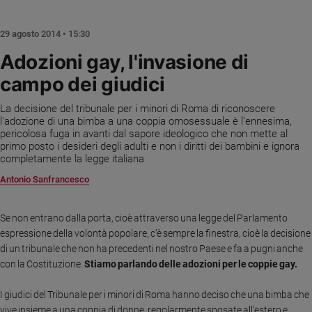
Chiesa
Chiesa
29 agosto 2014 • 15:30
Fede
Adozioni gay, l'invasione di
e
spiritualità
campo dei giudici
Santi
La decisione del tribunale per i minori di Roma di riconoscere
Devozione
l'adozione di una bimba a una coppia omosessuale è l'ennesima,
pericolosa fuga in avanti dal sapore ideologico che non mette al
e
primo posto i desideri degli adulti e non i diritti dei bambini e ignora
fede
completamente la legge italiana
Parola
Antonio Sanfrancesco
del
giorno
Santo
Se non entrano dalla porta, cioè attraverso una legge del Parlamento
del
espressione della volontà popolare, c’è sempre la finestra, cioè la decisione
giorno
di un tribunale che non ha precedenti nel nostro Paese e fa a pugni anche
con la Costituzione.
Stiamo parlando delle adozioni per le coppie gay.
Società
e
I giudici del Tribunale per i minori di Roma hanno deciso che una bimba che
valori
vive insieme a una coppia di donne, regolarmente sposate all'estero e