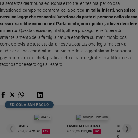
La sentenza del tribunale di Roma è inoltre l’ennesima, pericolosa
Sanremo
invasione di campo nei confronti della politica.
In Italia, infatti, non esiste
2026
nessuna legge che consenta l’adozione da parte di persone dello stesso
Cinema,
sesso e sarebbe comunque il Parlamento, non i giudici, a dover decidere
Tv
in merito.
Questa decisione, infatti, oltre a proseguire nell'opera di
e
smantellamento della famiglia naturale fondata sul matrimonio, così
streaming
come è prevista e tutelata dalla nostra Costituzione, legittima per via
Libri
giudiziaria una serie di situazioni vietate dalla legge italiana: le adozioni
gay in primis ma anche la pratica del mercato degli uteri in affitto e della
Musica
fecondazione eterologa all’estero.
Arte
Famiglia
ed
educazione
Genitori
EDICOLA SAN PAOLO
e
figli
Nonni
GBABY
FAMIGLIA CRISTIANA
GBABY DIGITA
❮
❯
Coppia
€ 34,80
€ 21,90
€ 104,00
€ 83,00
ABBONAMEN
37%
20%
Scuola
€ 16,99