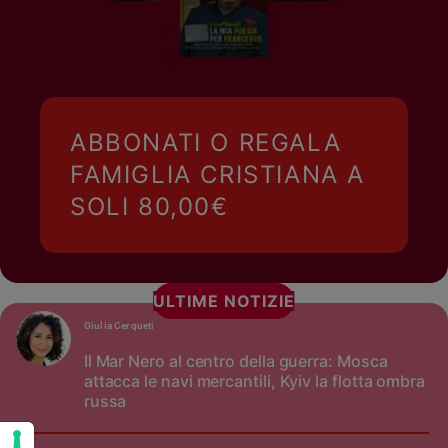
ABBONATI O REGALA
FAMIGLIA CRISTIANA A
SOLI 80,00€
ULTIME NOTIZIE
Giulia Cerqueti
Il Mar Nero al centro della guerra: Mosca
attacca le navi mercantili, Kyiv la flotta ombra
russa