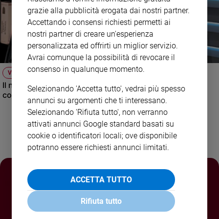
grazie alla pubblicità erogata dai nostri partner.
Policy
Accettando i consensi richiesti permetti ai
nostri partner di creare un'esperienza
Chi
personalizzata ed offrirti un miglior servizio.
siamo
Avrai comunque la possibilità di revocare il
consenso in qualunque momento.
VIDEO
Contatti
Il nuovo numero di Famiglia Cristiana raccontato dal
Selezionando 'Accetta tutto', vedrai più spesso
condirettore.
annunci su argomenti che ti interessano.
Pubblicità
Selezionando 'Rifiuta tutto', non verranno
attivati annunci Google standard basati su
Registrati
cookie o identificatori locali; ove disponibile
potranno essere richiesti annunci limitati.
Redazione
Social
ACCETTA TUTTO
Rifiuta tutto