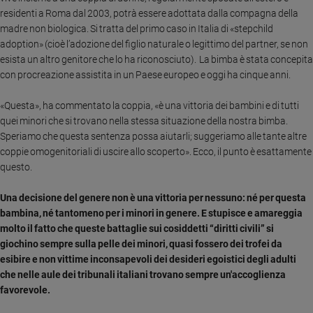
Ambiente
residenti a Roma dal 2003, potrà essere adottata dalla compagna della
e
madre non biologica. Si tratta del primo caso in Italia di «stepchild
Creato
adoption» (cioè l’adozione del figlio naturale o legittimo del partner, se non
Volontariato
esista un altro genitore che lo ha riconosciuto). La bimba è stata concepita
Diritti
con procreazione assistita in un Paese europeo e oggi ha cinque anni.
Aziende
«Questa», ha commentato la coppia, «è una vittoria dei bambini e di tutti
di
quei minori che si trovano nella stessa situazione della nostra bimba.
valore
Speriamo che questa sentenza possa aiutarli; suggeriamo alle tante altre
Caso
coppie omogenitoriali di uscire allo scoperto». Ecco, il punto è esattamente
della
questo.
settimana
Migranti
Una decisione del genere non è una vittoria per nessuno:
né per questa
Diversità
bambina, né tantomeno per i minori in genere. E stupisce e amareggia
e
molto il fatto che queste battaglie sui cosiddetti “diritti civili” si
inclusione
giochino sempre sulla pelle dei minori, quasi fossero dei trofei da
Costume
esibire e non vittime inconsapevoli dei desideri egoistici degli adulti
che nelle aule dei tribunali italiani trovano sempre un'accoglienza
Cultura
favorevole.
e
spettacoli