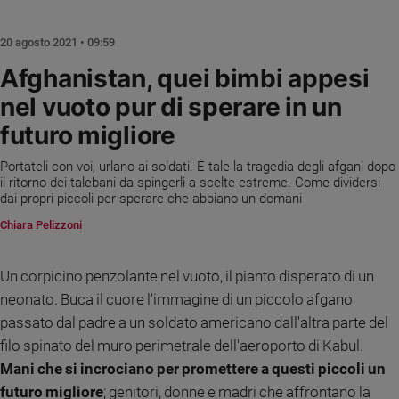
Chiesa
Chiesa
20 agosto 2021 • 09:59
Fede
Afghanistan, quei bimbi appesi
e
nel vuoto pur di sperare in un
spiritualità
futuro migliore
Santi
Devozione
Portateli con voi, urlano ai soldati. È tale la tragedia degli afgani dopo
e
il ritorno dei talebani da spingerli a scelte estreme. Come dividersi
fede
dai propri piccoli per sperare che abbiano un domani
Parola
Chiara Pelizzoni
del
giorno
Santo
Un corpicino penzolante nel vuoto, il pianto disperato di un
del
neonato. Buca il cuore l'immagine di un piccolo afgano
giorno
passato dal padre a un soldato americano dall'altra parte del
filo spinato del muro perimetrale dell'aeroporto di Kabul.
Società
e
Mani che si incrociano per promettere a questi piccoli un
valori
futuro migliore
; genitori, donne e madri che affrontano la