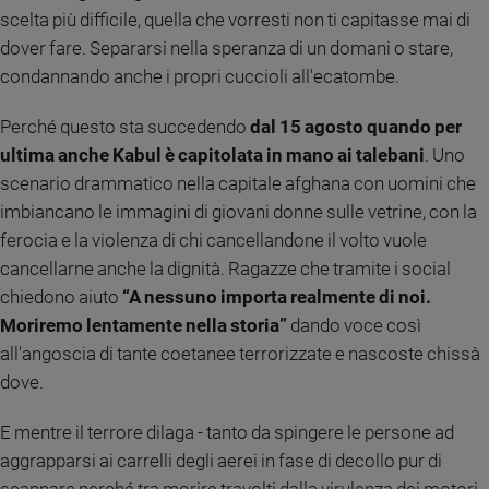
Ambiente
scelta più difficile, quella che vorresti non ti capitasse mai di
e
dover fare. Separarsi nella speranza di un domani o stare,
Creato
condannando anche i propri cuccioli all'ecatombe.
Volontariato
Diritti
Perché questo sta succedendo
dal 15 agosto quando per
Aziende
ultima anche Kabul è capitolata in mano ai talebani
. Uno
di
scenario drammatico nella capitale afghana con uomini che
valore
imbiancano le immagini di giovani donne sulle vetrine, con la
Caso
ferocia e la violenza di chi cancellandone il volto vuole
della
settimana
cancellarne anche la dignità. Ragazze che tramite i social
Migranti
chiedono aiuto
“A nessuno importa realmente di noi.
Diversità
Moriremo lentamente nella storia”
dando voce così
e
all'angoscia di tante coetanee terrorizzate e nascoste chissà
inclusione
dove.
Costume
E mentre il terrore dilaga - tanto da spingere le persone ad
Cultura
aggrapparsi ai carrelli degli aerei in fase di decollo pur di
e
spettacoli