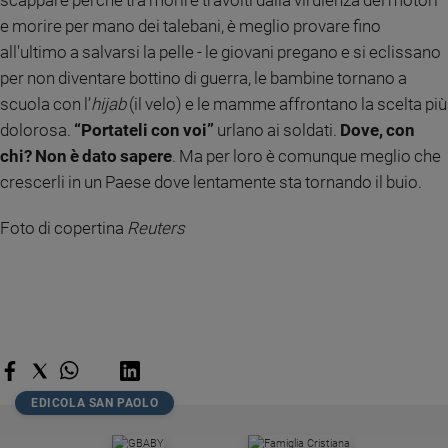
scappare perché tra morire travolti dalla virulenza dei motori
e morire per mano dei talebani, è meglio provare fino
Sanremo
2026
all'ultimo a salvarsi la pelle - le giovani pregano e si eclissano
Cinema,
per non diventare bottino di guerra, le bambine tornano a
Tv
scuola con l’
hijab
(il velo) e le mamme affrontano la scelta più
e
dolorosa.
“Portateli con voi”
urlano ai soldati.
Dove, con
streaming
chi? Non è dato sapere
. Ma per loro è comunque meglio che
Libri
crescerli in un Paese dove lentamente sta tornando il buio.
Musica
Arte
Foto di copertina
Reuters
Famiglia
ed
educazione
Genitori
e
figli
Nonni
EDICOLA SAN PAOLO
Coppia
Scuola