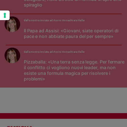
spiraglio
dalla nostra inviata ad Assisi Annachiara Valle
Il Papa ad Assisi: «Giovani, siate operatori di
pace e non abbiate paura del per sempre»
dalla nostra inviata ad Assisi Annachiara Valle
Pizzaballa: «Una terra senza legge. Per fermare
il conflitto ci vogliono nuovi leader, ma non
esiste una formula magica per risolvere i
problemi»