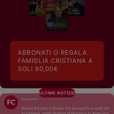
ABBONATI O REGALA
FAMIGLIA CRISTIANA A
SOLI 80,00€
ULTIME NOTIZIE
Redazione FC
Intesa fra Iran e Oman: fra incognite e nodi da
sciogliere, nello Stretto di Hormuz si apre uno