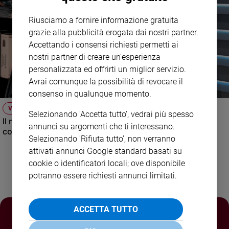
Policy
Riusciamo a fornire informazione gratuita
grazie alla pubblicità erogata dai nostri partner.
Chi
Accettando i consensi richiesti permetti ai
siamo
nostri partner di creare un'esperienza
personalizzata ed offrirti un miglior servizio.
Contatti
Avrai comunque la possibilità di revocare il
consenso in qualunque momento.
Pubblicità
VIDEO
Selezionando 'Accetta tutto', vedrai più spesso
Il nuovo numero di Famiglia Cristiana raccontato dal
annunci su argomenti che ti interessano.
condirettore.
Registrati
Selezionando 'Rifiuta tutto', non verranno
attivati annunci Google standard basati su
Redazione
cookie o identificatori locali; ove disponibile
potranno essere richiesti annunci limitati.
Social
ACCETTA TUTTO