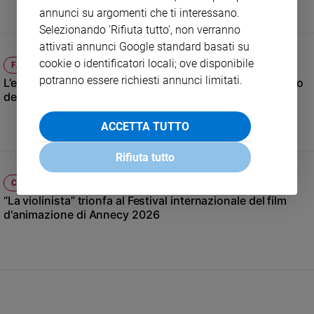
annunci su argomenti che ti interessano.
e
giovani
Selezionando 'Rifiuta tutto', non verranno
attivati annunci Google standard basati su
Adolescenza
cookie o identificatori locali; ove disponibile
Bioetica
FAMIGLIA ED EDUCAZIONE
potranno essere richiesti annunci limitati.
L’estate insieme a una persona con demenza: il decalogo
della Federazione Alzheimer per le famiglie
Vai
ACCETTA TUTTO
Rifiuta tutto
Riflessioni
CINEMA, TV E STREAMING
“La violinista” trionfa al Festival internazionale del film
Foto
d'animazione di Annecy 2026
Video
Podcast
Privacy