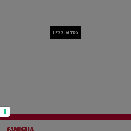
Policy
Chi
siamo
LEGGI ALTRO
Contatti
Pubblicità
Registrati
Redazione
Social