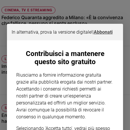
Sanremo
CINEMA, TV E STREAMING
2026
Federico Quaranta aggredito a Milano: «È la convivenza
Cinema,
che fallisce, nessuno si senta escluso»
Tv
In alternativa, prova la versione digitale!
|
Abbonati
e
streaming
Libri
Contribuisci a mantenere
Musica
LIBRI
questo sito gratuito
Arte
Imparare a ballare sotto la pioggia: quando i figli ci
insegnano a salvare la famiglia
Riusciamo a fornire informazione gratuita
Famiglia
ed
grazie alla pubblicità erogata dai nostri partner.
educazione
Accettando i consensi richiesti permetti ai
Genitori
nostri partner di creare un'esperienza
e
personalizzata ed offrirti un miglior servizio.
figli
SCUOLA E GIOVANI
Avrai comunque la possibilità di revocare il
Nonni
Emergenza scuole incandescenti: solo un edificio su 15
consenso in qualunque momento.
ha l’impianto di condizionamento
Coppia
Selezionando 'Accetta tutto', vedrai più spesso
Scuola