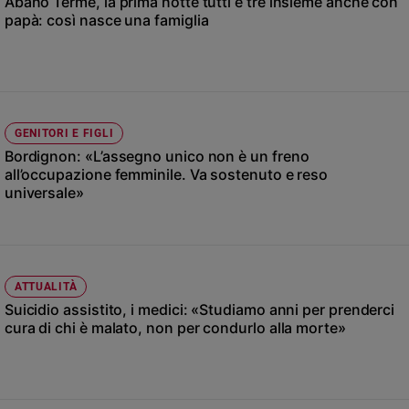
Abano Terme, la prima notte tutti e tre insieme anche con
Ambiente
papà: così nasce una famiglia
e
Creato
Volontariato
Diritti
Aziende
GENITORI E FIGLI
di
Bordignon: «L’assegno unico non è un freno
valore
all’occupazione femminile. Va sostenuto e reso
Caso
universale»
della
settimana
Migranti
Diversità
ATTUALITÀ
e
inclusione
Suicidio assistito, i medici: «Studiamo anni per prenderci
cura di chi è malato, non per condurlo alla morte»
Costume
Cultura
e
spettacoli