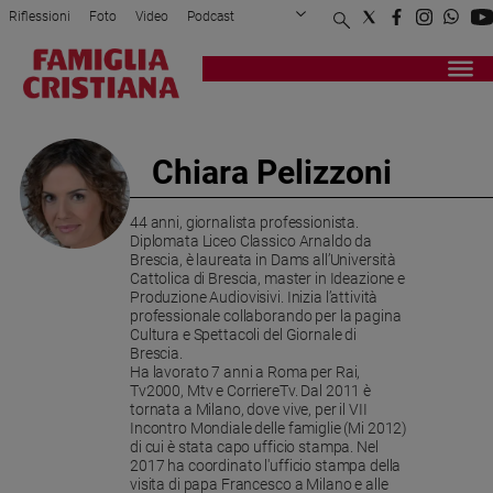
Riflessioni
Foto
Video
Podcast
Privacy Policy
Chi siamo
Contatti
Pubblicità
Attualità
Registrati
Redazione
Italia
Cronaca
Chiara Pelizzoni
Politica
Mondo
44 anni, giornalista professionista.
Economia
Diplomata Liceo Classico Arnaldo da
Legalità
Brescia, è laureata in Dams all’Università
Cattolica di Brescia, master in Ideazione e
e
Produzione Audiovisivi. Inizia l’attività
giustizia
professionale collaborando per la pagina
Sport
Cultura e Spettacoli del Giornale di
Brescia.
Interviste
Ha lavorato 7 anni a Roma per Rai,
Tv2000, Mtv e CorriereTv. Dal 2011 è
Papa
tornata a Milano, dove vive, per il VII
Incontro Mondiale delle famiglie (Mi 2012)
Papa
di cui è stata capo ufficio stampa. Nel
2017 ha coordinato l'ufficio stampa della
visita di papa Francesco a Milano e alle