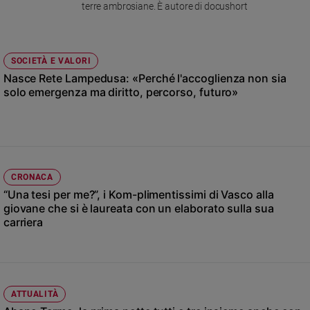
Chiesa
terre ambrosiane. È autore di docushort
Chiesa
Fede
SOCIETÀ E VALORI
e
Nasce Rete Lampedusa: «Perché l'accoglienza non sia
spiritualità
solo emergenza ma diritto, percorso, futuro»
Santi
Devozione
e
fede
Parola
CRONACA
del
“Una tesi per me?”, i Kom-plimentissimi di Vasco alla
giorno
giovane che si è laureata con un elaborato sulla sua
Santo
carriera
del
giorno
Società
e
ATTUALITÀ
valori