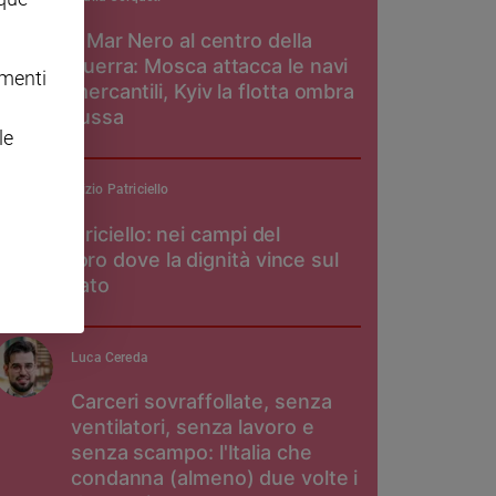
Il Mar Nero al centro della
guerra: Mosca attacca le navi
omenti
mercantili, Kyiv la flotta ombra
russa
le
padre Maurizio Patriciello
Don Patriciello: nei campi del
pomodoro dove la dignità vince sul
caporalato
Luca Cereda
Carceri sovraffollate, senza
ventilatori, senza lavoro e
senza scampo: l'Italia che
condanna (almeno) due volte i