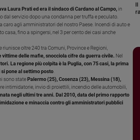
I
va Laura Prati ed era il sindaco di Cardano al Campo,
in
r
so dal servizio dopo una condanna per truffa e peculato.
ta caro agli amministratori del nostro Paese. Incendi di auto e
tto casa, fino a spingersi, nel 3 per cento dei casi anche
e riunisce oltre 240 tra Comuni, Province e Regioni,
 vittime delle mafie, snocciola cifre da guerra civile
.
Nel
ri. La regione più colpita è la Puglia, con 75 casi, la prima
 si pone al settimo posto
.
ni sono state
Palermo (25), Cosenza (23), Messina (18),
re intimidatorie, invio di proiettili, incendio delle automobili,
ata negli ultimi tre anni. Dal 2010, data del primo rapporto
intimidazione e minaccia contro gli amministratori pubblici