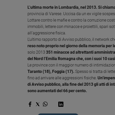
Chiesa
L’ultima morte in Lombardia, nel 2013. Si chiama
Chiesa
provincia di Varese. Uccisa da un ex vigile sospe
Lottare contro le mafie e contro la corruzione cos
Fede
e
immobili, lettere con minacce e proiettili, spari so
spiritualità
all’aggressione fisica.
Santi
L’ultimo rapporto di Avviso pubblico, il network ch
Devozione
reso noto proprio nel giorno della memoria per le
e
solo 2013
351 minacce ad altrettanti amministrato
fede
del Nord l’Emilia Romagna che, con i suoi 10 casi
Parola
Le province con il maggior numero di intimidazio
del
Taranto (18), Foggia (17).
Spesso si tratta di lette
giorno
fino ad arrivare alle aggressioni fisiche.
Un’impenn
Santo
di Avviso pubblico, alla fine del 2013 gli atti di 
del
giorno
sono aumentati del 66 per cento.
Società
e
valori