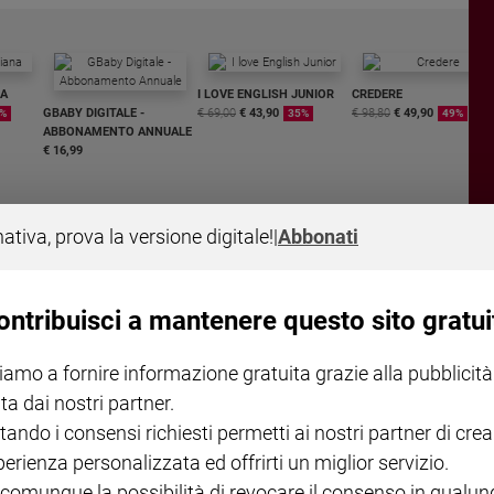
NA
I LOVE ENGLISH JUNIOR
CREDERE
GBABY DIGITALE -
€ 69,00
€ 43,90
€ 98,80
€ 49,90
%
35%
49%
ABBONAMENTO ANNUALE
€ 16,99
nativa, prova la versione digitale!
|
Abbonati
COLLANA ARSENIO LUPIN
QUID+ ALLENIAMO
ontribuisci a mantenere questo sito gratui
VOL. 1 - 2
MAGNIFICA HUMANITAS -
L'INTELLIGENZA
€ 18,50
ENCICLICA PAPALE
€ 27,50
€ 2,90
iamo a fornire informazione gratuita grazie alla pubblicità
ta dai nostri partner.
tando i consensi richiesti permetti ai nostri partner di crea
perienza personalizzata ed offrirti un miglior servizio.
 comunque la possibilità di revocare il consenso in qualu