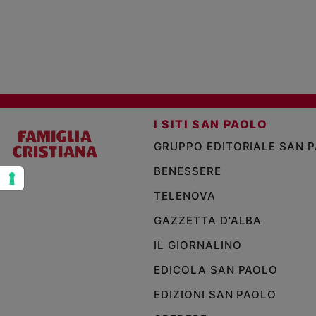
e
giovani
Adolescenza
Bioetica
Vai
I SITI SAN PAOLO
GRUPPO EDITORIALE SAN 
BENESSERE
Riflessioni
TELENOVA
Foto
GAZZETTA D'ALBA
Video
IL GIORNALINO
EDICOLA SAN PAOLO
Podcast
EDIZIONI SAN PAOLO
Privacy