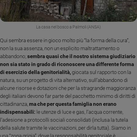
La casa nel bosco a Palmoli (ANSA)
Qui sembra essere in gioco molto più “la forma della cura”,
non la sua assenza, non un esplicito maltrattamento o
abbandono;
sembra quasi che il nostro sistema giudiziario
non sia stato in grado di riconoscere una differente forma
di esercizio della genitorialità,
giocata sul rapporto con la
natura, su un progetto di vita alternativo, sull’abbandono di
alcune risorse e dotazioni che per la stragrande maggioranza
degli italiani devono far parte del pacchetto minimo di diritti di
cittadinanza,
ma che per questa famiglia non erano
indispensabili:
le utenze di luce e gas, l’acqua corrente,
l’adesione a protocolli sociali consolidati (inclusa la tutela
della salute tramite le vaccinazioni, per dirla tutta). Siamo in
una “zona grigia”, dove la responsabilità genitoriale è