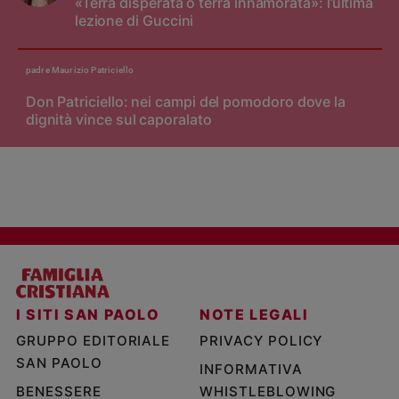
«Terra disperata o terra innamorata»: l’ultima
lezione di Guccini
padre Maurizio Patriciello
Don Patriciello: nei campi del pomodoro dove la
dignità vince sul caporalato
I SITI SAN PAOLO
NOTE LEGALI
GRUPPO EDITORIALE
PRIVACY POLICY
SAN PAOLO
INFORMATIVA
BENESSERE
WHISTLEBLOWING