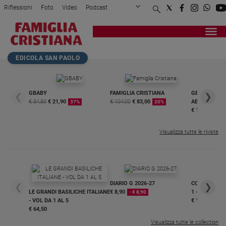
Riflessioni
Foto
Video
Podcast
Privacy Policy
Chi siamo
Contatti
Pubblicità
Attualità
Registrati
Redazione
Italia
Home page
>
Attualità
>
Allontanare i bambini? L...
EDICOLA SAN PAOLO
Cronaca
Politica
Mondo
GBABY
FAMIGLIA CRISTIANA
GBABY DIGITA
❮
❯
€ 34,80
€ 21,90
€ 104,00
€ 83,00
ABBONAMEN
37%
20%
Economia
€ 16,99
Legalità
e
Visualizza tutte le riviste
giustizia
Sport
Interviste
DIARIO G 2026-27
COLLANA ARS
❮
❯
Papa
LE GRANDI BASILICHE ITALIANE
€ 8,90
1 - 2
- € 8,90
- VOL DA 1 AL 5
€ 18,50
Papa
€ 64,50
Visualizza tutte le collection