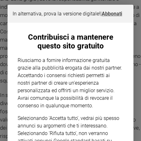
indiscutibilmente presente, ma viene esercitata in modi che a
In alternativa, prova la versione digitale!
|
Abbonati
molti sembrano discutibili (talmente discutibili fino al punto di
cancellarla). In fondo è esattamente quello che l’art. 30 della
Costituzione rappresenta: “È dovere e diritto dei genitori
Contribuisci a mantenere
mantenere, istruire ed educare i figli, anche se nati fuori del
questo sito gratuito
matrimonio. Nei casi di incapacità dei genitori, la legge
provvede a che siano assolti i loro compiti”. Ai genitori il pieno
Riusciamo a fornire informazione gratuita
dovere/diritto di esserlo; alla legge il compito – difficilissimo -
grazie alla pubblicità erogata dai nostri partner.
di capire se il modo è inadeguato (“incapacità” è concetto
Accettando i consensi richiesti permetti ai
squisitamente giuridico, oltre che qualitativo).
nostri partner di creare un'esperienza
personalizzata ed offrirti un miglior servizio.
In sostanza questi genitori sono genitori “radicalmente
Avrai comunque la possibilità di revocare il
diversi”, ma è difficile sostenere che il legame educativo
consenso in qualunque momento.
fosse dannoso per il benessere dei bambini; così è difficile
Selezionando 'Accetta tutto', vedrai più spesso
valutare se un intervento così radicale, come l’allontamento
annunci su argomenti che ti interessano.
dei bambini dai propri genitori, avrà conseguenze più positive,
Selezionando 'Rifiuta tutto', non verranno
rispetto all’impatto negativo, che sicuramente comporta
attivati annunci Google standard basati su