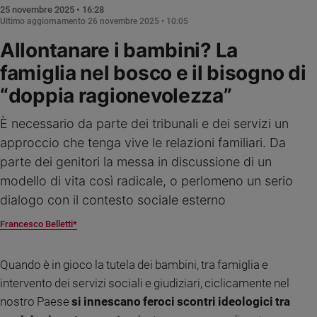
Ambiente
25 novembre 2025 • 16:28
Ultimo aggiornamento
26 novembre 2025 • 10:05
e
Creato
Allontanare i bambini? La
Volontariato
famiglia nel bosco e il bisogno di
Diritti
“doppia ragionevolezza”
Aziende
di
È necessario da parte dei tribunali e dei servizi un
valore
approccio che tenga vive le relazioni familiari. Da
Caso
della
parte dei genitori la messa in discussione di un
settimana
modello di vita così radicale, o perlomeno un serio
Migranti
dialogo con il contesto sociale esterno
Diversità
e
Francesco Belletti*
inclusione
Costume
Quando è in gioco la tutela dei bambini, tra famiglia e
intervento dei servizi sociali e giudiziari, ciclicamente nel
Cultura
e
nostro Paese
si innescano feroci scontri ideologici tra
spettacoli