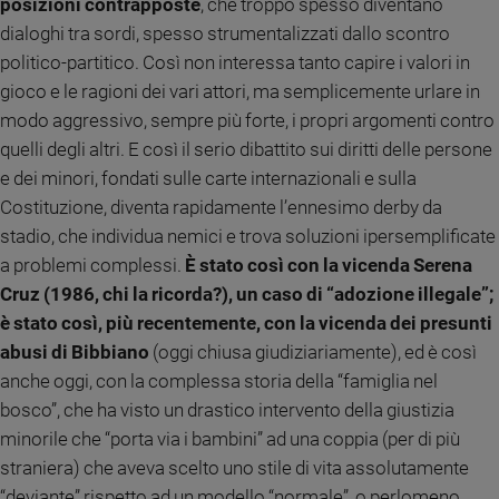
posizioni contrapposte
, che troppo spesso diventano
Sanremo
dialoghi tra sordi, spesso strumentalizzati dallo scontro
2026
politico-partitico. Così non interessa tanto capire i valori in
Cinema,
gioco e le ragioni dei vari attori, ma semplicemente urlare in
Tv
modo aggressivo, sempre più forte, i propri argomenti contro
e
quelli degli altri. E così il serio dibattito sui diritti delle persone
streaming
e dei minori, fondati sulle carte internazionali e sulla
Libri
Costituzione, diventa rapidamente l’ennesimo derby da
Musica
stadio, che individua nemici e trova soluzioni ipersemplificate
Arte
a problemi complessi.
È stato così con la vicenda Serena
Famiglia
Cruz (1986, chi la ricorda?), un caso di “adozione illegale”;
ed
è stato così, più recentemente, con la vicenda dei presunti
educazione
abusi di Bibbiano
(oggi chiusa giudiziariamente), ed è così
Genitori
anche oggi, con la complessa storia della “famiglia nel
e
bosco”, che ha visto un drastico intervento della giustizia
figli
minorile che “porta via i bambini” ad una coppia (per di più
Nonni
straniera) che aveva scelto uno stile di vita assolutamente
Coppia
“deviante” rispetto ad un modello “normale”, o perlomeno
Scuola