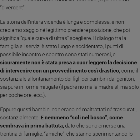
e
“divergent”.
giovani
Adolescenza
La storia dell’intera vicenda è lunga e complessa, e non
Bioetica
crediamo saggio né legittimo prendere posizione, che poi
significa “quale curva di ultras” scegliere. Il dialogo tra la
famiglia e i servizi è stato lungo e accidentato, i punti di
Vai
possibile incontro e scontro sono stati numerosi, e
sicuramente non è stata presa a cuor leggero la decisione
di intervenire con un provvedimento così drastico,
come il
Riflessioni
sostanziale allontanamento dei figli dei bambini dai genitori,
sia pure in forme mitigate (il padre no ma la madre sì, ma solo
Foto
per poche ore, ecc.).
Video
Eppure questi bambini non erano né maltrattati né trascurati,
sostanzialmente.
E nemmeno “soli nel bosco”, come
Podcast
sembrava in prima battuta,
dato che sono emerse una
trentina di famiglie, “amiche”, che stanno sperimentando lo
Privacy