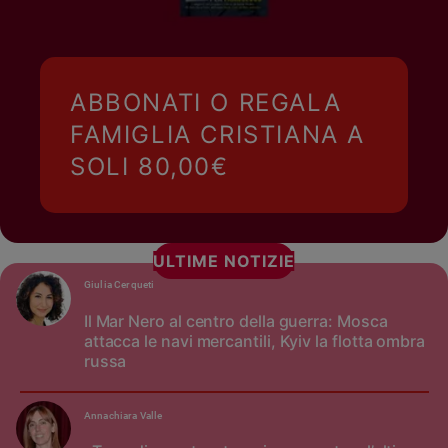
ABBONATI O REGALA
FAMIGLIA CRISTIANA A
SOLI 80,00€
ULTIME NOTIZIE
Giulia Cerqueti
Il Mar Nero al centro della guerra: Mosca
attacca le navi mercantili, Kyiv la flotta ombra
russa
Annachiara Valle