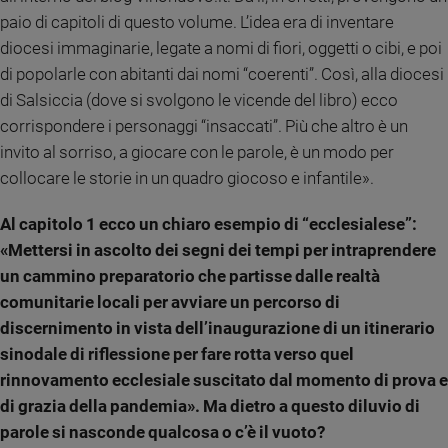
e
paio di capitoli di questo volume. L’idea era di inventare
giovani
diocesi immaginarie, legate a nomi di fiori, oggetti o cibi, e poi
Adolescenza
di popolarle con abitanti dai nomi “coerenti”. Così, alla diocesi
Bioetica
di Salsiccia (dove si svolgono le vicende del libro) ecco
corrispondere i personaggi “insaccati”. Più che altro è un
invito al sorriso, a giocare con le parole, è un modo per
Vai
collocare le storie in un quadro giocoso e infantile».
Al capitolo 1 ecco un chiaro esempio di “ecclesialese”:
Riflessioni
«Mettersi in ascolto dei segni dei tempi per intraprendere
un cammino preparatorio che partisse dalle realtà
Foto
comunitarie locali per avviare un percorso di
discernimento in vista dell’inaugurazione di un itinerario
Video
sinodale di riflessione per fare rotta verso quel
rinnovamento ecclesiale suscitato dal momento di prova e
Podcast
di grazia della pandemia». Ma dietro a questo diluvio di
parole si nasconde qualcosa o c’è il vuoto?
Privacy