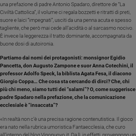
una prefazione di padre Antonio Spadaro, direttore de “La
Sanremo
Civiltà Cattolica”, il volume ci regala bozzetti e ritratti di preti,
2026
suore e laici “impegnati”, usciti da una penna acuta e spesso
Cinema,
tagliente, che però mai cede all’acidità o al sarcasmo nocivo.
Tv
e
È invece la leggerezza il tratto dominante, accompagnata da
streaming
buone dosi di autoironia.
Libri
Musica
Partiamo dai nomi dei protagonisti: monsignor Egidio
Arte
Pancetta, don Augusto Zampone e suor Anna Cotechini, il
professor Adolfo Speck, la biblista Agata Fesa, il diacono
Famiglia
Giorgio Coppa… Che cosa sta cercando di dirci? Che, chi
ed
educazione
più chi meno, siamo tutti dei “salami”? O, come suggerisce
padre Spadaro nella prefazione, che la comunicazione
Genitori
ecclesiale è “insaccata”?
e
figli
«In realtà non c’è una precisa ragione contenutistica. Il gioco
Nonni
era nato nella rubrica umoristica Fantaecclesia, che curo
Coppia
all’interno del blog Vinonuovo.it. Da lì, in effetti, provengono un
Scuola