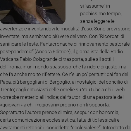
Ambiente
si "assume" in
e
pochissimo tempo,
Creato
senza leggere le
Volontariato
avvertenze e inventandovi le modalità d'uso. Sono brevi storie
Diritti
inventate, ma sembrano più vere del vero. Con “Ricordati di
Aziende
sanificare le feste. Fantacronache di rinnovamento pastorale
di
post-pandemia” (Àncora Editrice), il giornalista della Radio
valore
Vaticana Fabio Colagrande ci trasporta, sulle ali sottili
Caso
della
dell’ironia, in un mondo spassoso, che fa ridere di gusto, ma
settimana
che fa anche molto riflettere. Ce n’è un po’ per tutti: dai fan del
Migranti
Papa, più bergogliani di Bergoglio, ai nostalgici del concilio di
Diversità
Trento; dagli entusiasti delle omelie su YouTube a chi il web
e
vorrebbe metterlo all’indice; dai fautori di una pastorale dei
inclusione
«ggiovani» a chi i «ggiovani» proprio non li sopporta.
Costume
Soprattutto l’autore prende di mira, seppur con bonomia,
Cultura
certa comunicazione ecclesiastica, fatta di tic lessicali e
e
avvitamenti retorici: il cosiddetto “ecclesialese”. Introdotto da
spettacoli