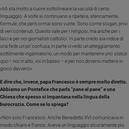
Policy
«Mi sta molto a cuore sottolineare la vacuità di certo
linguaggio. A volte si continuano a ripetere, stancamente,
Chi
formule, che però ormai sono vuote. Sono come slogan, privi
siamo
di veri contenuti. Questo vale per i religiosi, ma anche per i
laici e per noi giornalisti cattolici. In parte credo sia indice di
Contatti
una fede un po’ confusa, in parte vi vedo un atteggiamento
sottilmente ingannatorio, un modo per mantenere uno
status
Pubblicità
quo
– noi in alto, voi in basso – e per non doversi mettere in
gioco davvero».
Registrati
E dire che, invece, papa Francesco è sempre molto diretto.
Redazione
Abbiamo un Pontefice che parla “pane al pane” e una
Chiesa che spesso si impantana nella lingua della
burocrazia. Come se lo spiega?
Social
«Non solo Francesco. Anche Benedetto XVI comunicava in
modo chiaro e franco. Aveva un linguaggio sicuramente più