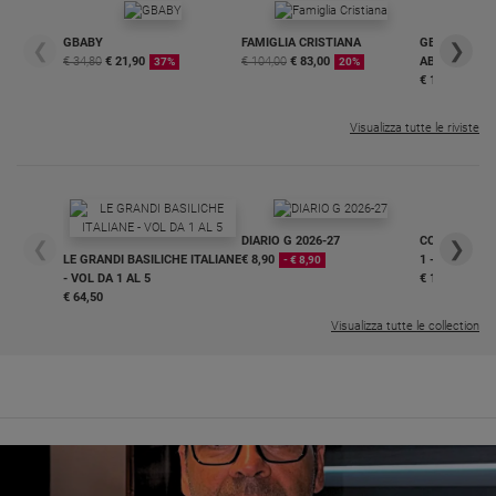
GBABY
FAMIGLIA CRISTIANA
GBABY DIGITA
❮
❯
€ 34,80
€ 21,90
€ 104,00
€ 83,00
ABBONAMEN
37%
20%
€ 16,99
Visualizza tutte le riviste
DIARIO G 2026-27
COLLANA ARS
❮
❯
LE GRANDI BASILICHE ITALIANE
€ 8,90
1 - 2
- € 8,90
- VOL DA 1 AL 5
€ 18,50
€ 64,50
Visualizza tutte le collection