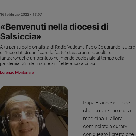
Chiesa
Chiesa
16 febbraio 2022 • 13:07
Fede
«Benvenuti nella diocesi di
e
Salsiccia»
spiritualità
Santi
A tu per tu col giornalista di Radio Vaticana Fabio Colagrande, autore
Devozione
di "Ricordati di sanificare le feste" dissacrante raccolta di
fantacronache ambientato nel mondo ecclesiale al tempo della
e
pandemia. Si ride molto e si riflette ancora di più
fede
Lorenzo Montanaro
Parola
del
giorno
Santo
del
Papa Francesco dice
giorno
che l'umorismo è una
medicina. E allora
Società
e
cominciate a curarvi
valori
con questo libretto che