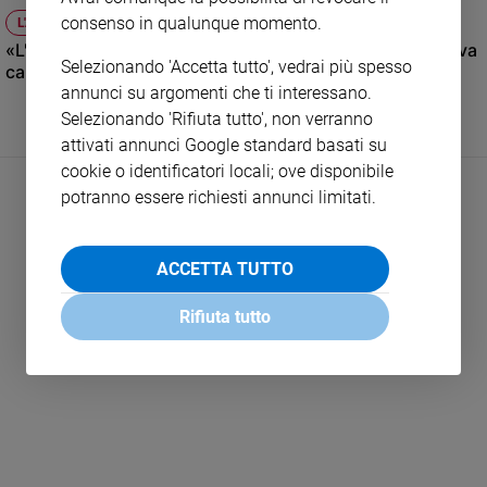
e
consenso in qualunque momento.
L'ANALISI
giovani
«L'Onu? Ha 78 anni, non riesce a portare pace, dunque va
Selezionando 'Accetta tutto', vedrai più spesso
cambiata, ma guai se non ci fosse»
Adolescenza
annunci su argomenti che ti interessano.
Bioetica
Selezionando 'Rifiuta tutto', non verranno
attivati annunci Google standard basati su
cookie o identificatori locali; ove disponibile
Vai
potranno essere richiesti annunci limitati.
Riflessioni
ACCETTA TUTTO
Foto
Rifiuta tutto
LEGGI ALTRO
Video
Podcast
Privacy