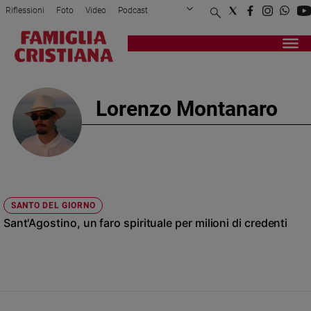
Riflessioni
Foto
Video
Podcast
Privacy Policy
Chi siamo
Contatti
Pubblicità
Attualità
Registrati
Redazione
Italia
Cronaca
Lorenzo Montanaro
Politica
Mondo
Economia
Legalità
e
giustizia
SANTO DEL GIORNO
Sport
Sant'Agostino, un faro spirituale per milioni di credenti
Interviste
Papa
Papa