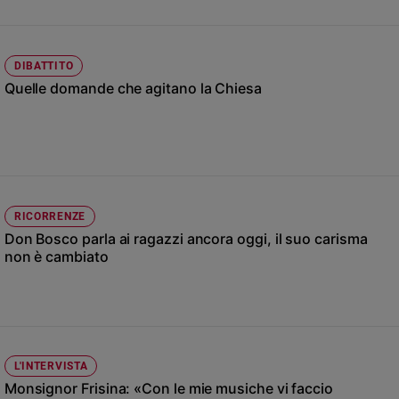
Ambiente
e
Creato
DIBATTITO
Volontariato
Quelle domande che agitano la Chiesa
Diritti
Aziende
di
valore
Caso
della
settimana
RICORRENZE
Don Bosco parla ai ragazzi ancora oggi, il suo carisma
Migranti
non è cambiato
Diversità
e
inclusione
Costume
Cultura
L'INTERVISTA
e
Monsignor Frisina: «Con le mie musiche vi faccio
spettacoli