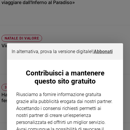
viaggiare dall'Inferno al Paradiso»
Sanremo
2026
Cinema,
Tv
e
NATALE DI VALORE
streaming
Vicini ai fragili aiutando chi aiuta
Libri
In alternativa, prova la versione digitale!
|
Abbonati
Musica
Arte
Contribuisci a mantenere
Famiglia
ed
questo sito gratuito
educazione
31 OTTOBRE
Halloween, l’esorcista: «Preservare i bambini da questa
Riusciamo a fornire informazione gratuita
Genitori
festa demoniaca e violenta»
e
grazie alla pubblicità erogata dai nostri partner.
figli
Accettando i consensi richiesti permetti ai
Nonni
nostri partner di creare un'esperienza
Coppia
personalizzata ed offrirti un miglior servizio.
Avrai comunque la possibilità di revocare il
Scuola