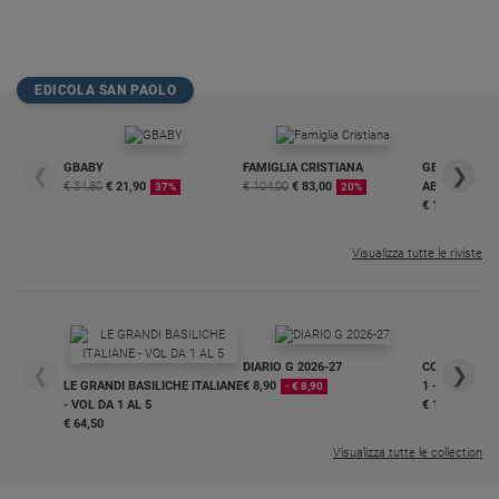
Policy
Chi
EDICOLA SAN PAOLO
siamo
GBABY
FAMIGLIA CRISTIANA
GBABY DIGITA
❮
❯
Contatti
€ 34,80
€ 21,90
€ 104,00
€ 83,00
ABBONAMEN
37%
20%
€ 16,99
Pubblicità
Visualizza tutte le riviste
Registrati
Redazione
DIARIO G 2026-27
COLLANA ARS
❮
❯
LE GRANDI BASILICHE ITALIANE
€ 8,90
1 - 2
- € 8,90
Social
- VOL DA 1 AL 5
€ 18,50
€ 64,50
Visualizza tutte le collection