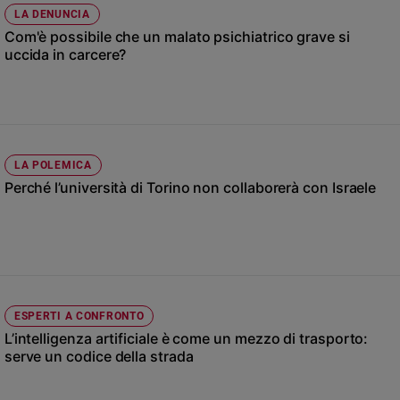
Chiesa
LA DENUNCIA
Chiesa
Com'è possibile che un malato psichiatrico grave si
uccida in carcere?
Fede
e
spiritualità
Santi
Devozione
LA POLEMICA
e
Perché l’università di Torino non collaborerà con Israele
fede
Parola
del
giorno
Santo
del
giorno
ESPERTI A CONFRONTO
L’intelligenza artificiale è come un mezzo di trasporto:
Società
serve un codice della strada
e
valori