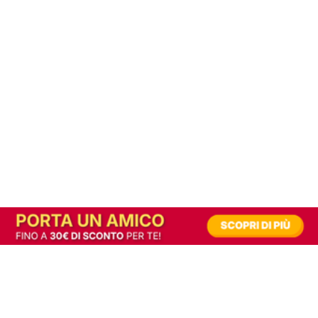
In alternativa, prova la versione digitale!
|
Abbonati
Contribuisci a mantenere questo sito gratuito
Riusciamo a fornire informazione gratuita grazie alla pubblicità erogata dai nostri
partner.
Accettando i consensi richiesti permetti ai nostri partner di creare un'esperienza