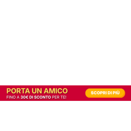
In alternativa, prova la versione digitale!
|
Abbonati
Contribuisci a mantenere questo sito gratuito
Riusciamo a fornire informazione gratuita grazie alla pubblicità erogata dai nostri
partner.
Accettando i consensi richiesti permetti ai nostri partner di creare un'esperienza