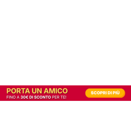
In alternativa, prova la versione digitale!
|
Abbonati
Contribuisci a mantenere questo sito gratuito
Riusciamo a fornire informazione gratuita grazie alla pubblicità erogata dai nostri
partner.
Accettando i consensi richiesti permetti ai nostri partner di creare un'esperienza