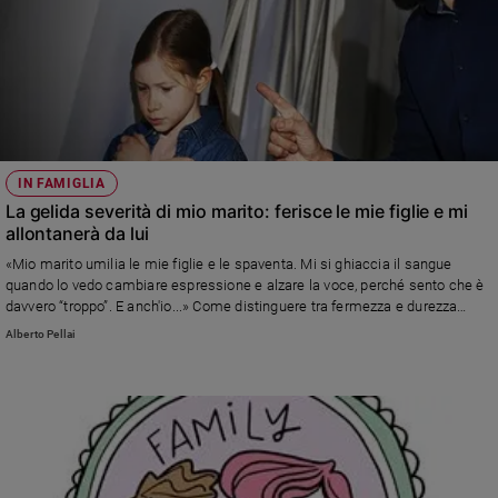
IN FAMIGLIA
La gelida severità di mio marito: ferisce le mie figlie e mi
allontanerà da lui
«Mio marito umilia le mie figlie e le spaventa. Mi si ghiaccia il sangue
quando lo vedo cambiare espressione e alzare la voce, perché sento che è
davvero “troppo”. E anch'io...» Come distinguere tra fermezza e durezza
nell'educazione? La risposta è dello psicoterapeuta Alberto Pellai
Alberto Pellai