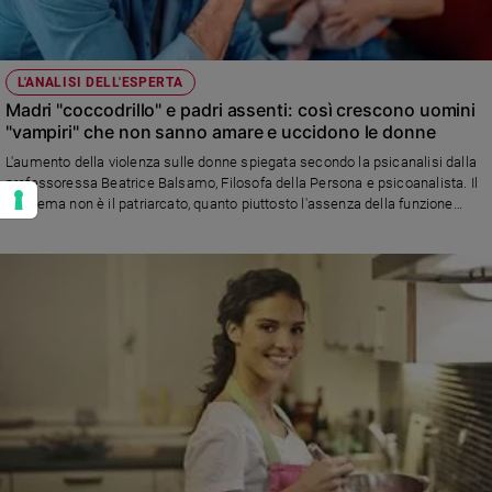
L'ANALISI DELL'ESPERTA
Madri "coccodrillo" e padri assenti: così crescono uomini
"vampiri" che non sanno amare e uccidono le donne
L'aumento della violenza sulle donne spiegata secondo la psicanalisi dalla
professoressa Beatrice Balsamo, Filosofa della Persona e psicoanalista. Il
problema non è il patriarcato, quanto piuttosto l'assenza della funzione
paterna come elemento che regola la simbiosi tra madre e bambino. Un
eccesso di attaccamento e l'ansia di soddisfare ogni desiderio impedisce
la crescita emotiva dei figli e crea adulti che non contengono la
frustrazione. Un saggio profondo che analizza la disfunzionalità della
famiglia e propone anche prassi educative basate sul pensiero profondo e
lento, ciò che manca in una società basata sul godimento immediato