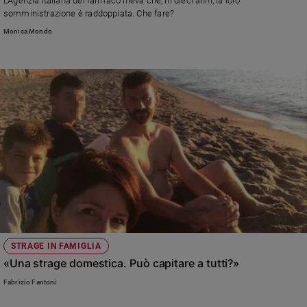
L’Agenzia italiana del farmaco rileva che, in dieci anni, la loro
somministrazione è raddoppiata. Che fare?
Policy
Monica Mondo
Chi
siamo
Contatti
Pubblicità
Registrati
Redazione
STRAGE IN FAMIGLIA
Social
«Una strage domestica. Può capitare a tutti?»
Fabrizio Fantoni