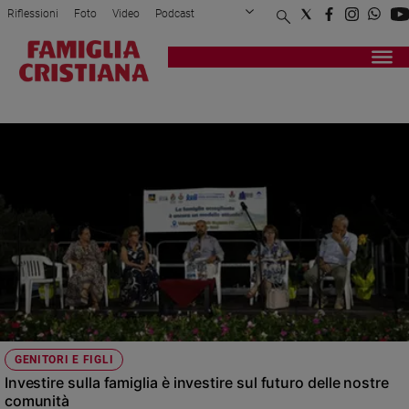
Riflessioni
Foto
Video
Podcast
Privacy Policy
Chi siamo
Contatti
Pubblicità
Attualità
Registrati
Redazione
Italia
FAMIGLIA
Cronaca
Politica
Mondo
Economia
Legalità
e
giustizia
Sport
Interviste
Papa
GENITORI E FIGLI
Papa
Investire sulla famiglia è investire sul futuro delle nostre
comunità