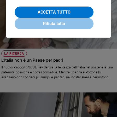
ACCETTA TUTTO
Rifiuta tutto
LA RICERCA
L’Italia non è un Paese per padri
Il nuovo Rapporto SOSEF evidenzia la lentezza dell’Italia nel sostenere una
paternità coinvolta e corresponsabile. Mentre Spagna e Portogallo
avanzano con congedi più lunghi e paritari, nel nostro Paese persistono
barriere culturali, sociali e normative che frenano il cambiamento. Ma le
madri e i padri italiani chiedono con forza politiche concrete.