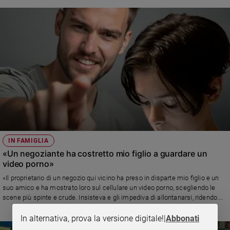
IN FAMIGLIA
«Un negoziante ha costretto mio figlio a guardare un
video porno»
«Il proprietario di un negozio qui vicino ha preso in disparte mio figlio e un
suo amico e ha mostrato loro sul cellulare un video porno, scegliendo le
scene più spinte e crude. Insisteva e gli impediva di allontanarsi, ridendo.
Cosa posso fare per proteggerlo? Gli concedo la giusta libertà, ma qui
siamo in balia degli eventi. Lo chiudo in casa?» Risponde Alberto Pellai
In alternativa, prova la versione digitale!
|
Abbonati