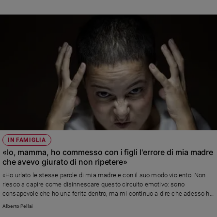
IN FAMIGLIA
«Io, mamma, ho commesso con i figli l'errore di mia madre
che avevo giurato di non ripetere»
«Ho urlato le stesse parole di mia madre e con il suo modo violento. Non
riesco a capire come disinnescare questo circuito emotivo: sono
consapevole che ho una ferita dentro, ma mi continuo a dire che adesso ho
la mia famiglia ed è tutto passato. Mi sento destabilizzata.» Leggi la
Alberto Pellai
risposta di Alberto Pellai