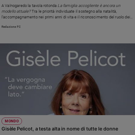
Chiesa
A Valnogaredo la tavola rotonda
La famiglia accogliente è ancora un
Chiesa
modello attuale?
Tra le priorità individuate il sostegno alla natalità,
l’accompagnamento nei primi anni di vita e il riconoscimento del ruolo dei
caregiver familiari
Fede
Redazione FC
e
spiritualità
Santi
Devozione
e
fede
Parola
del
giorno
Santo
del
giorno
Società
MONDO
e
Gisèle Pelicot, a testa alta in nome di tutte le donne
valori