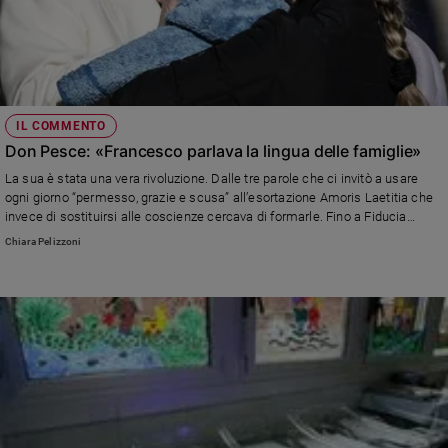
IL COMMENTO
Don Pesce: «Francesco parlava la lingua delle famiglie»
La sua è stata una vera rivoluzione. Dalle tre parole che ci invitò a usare
ogni giorno “permesso, grazie e scusa” all’esortazione Amoris Laetitia che
invece di sostituirsi alle coscienze cercava di formarle. Fino a Fiducia
supplicans, il documento di un Papa che faceva i conti con la
Chiara Pelizzoni
contemporaneità. Ne parliamo con don Francesco Pesce, direttore del
Centro della Famiglia di Treviso