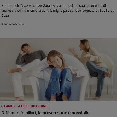
Nel memoir
Corpi e confini
, Sarah Aziza intreccia la sua esperienza di
Sanremo
anoressia con la memoria della famiglia palestinese, segnata dall’esilio da
2026
Gaza
Cinema,
Tv
Roberto Zichittella
e
streaming
Libri
Musica
Arte
Famiglia
ed
educazione
Genitori
e
figli
Nonni
FAMIGLIA ED EDUCAZIONE
Coppia
Difficoltà familiari, la prevenzione è possibile
Scuola