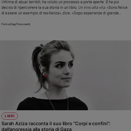
Vittima di abusi terribili, ha voluto un processo a porte aperte. E ha poi
Ambiente
deciso di ripercorrere la sua storia in un libro,
Un inno alla vita
. «Sono felice
e
di essere un esempio di resilienza», dice. «Dopo esperienze di grande
Creato
sofferenza si può trovare dentro e fuori di noi la forza di rialzarsi»
Volontariato
Fulvia Degl'Innocenti
Diritti
Aziende
di
valore
Caso
della
settimana
Migranti
Diversità
e
inclusione
Costume
LIBRI
Cultura
Sarah Aziza racconta il suo libro “Corpi e confini”:
e
spettacoli
dall’anoressia alla storia di Gaza