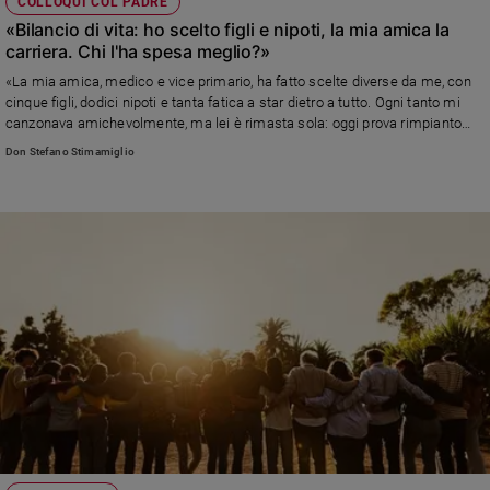
COLLOQUI COL PADRE
«Bilancio di vita: ho scelto figli e nipoti, la mia amica la
carriera. Chi l'ha spesa meglio?»
«La mia amica, medico e vice primario, ha fatto scelte diverse da me, con
cinque figli, dodici nipoti e tanta fatica a star dietro a tutto. Ogni tanto mi
canzonava amichevolmente, ma lei è rimasta sola: oggi prova rimpianto
per quello a cui ha rinunciato per la carriera. Noi le siamo vicini e le
Don Stefano Stimamiglio
vogliamo bene, ma io penso che ho rinunciato a tanto e oggi sono serena.»
Leggi la risposta di don Stefano, direttore di Famiglia Cristiana