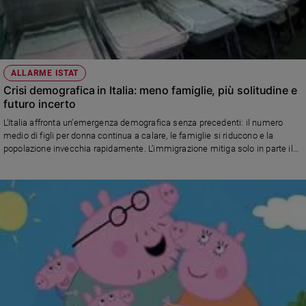
ALLARME ISTAT
Crisi demografica in Italia: meno famiglie, più solitudine e
futuro incerto
L’Italia affronta un’emergenza demografica senza precedenti: il numero
medio di figli per donna continua a calare, le famiglie si riducono e la
popolazione invecchia rapidamente. L’immigrazione mitiga solo in parte il
declino, mentre l’emigrazione giovanile è in forte aumento, soprattutto nel
Mezzogiorno. Adriano Bordignon, presidente del Forum delle Famiglie,
lancia un appello per politiche concrete a sostegno di giovani e famiglie