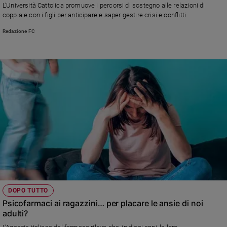
L’Università Cattolica promuove i percorsi di sostegno alle relazioni di
e
coppia e con i figli per anticipare e saper gestire crisi e conflitti
giovani
Redazione FC
Adolescenza
Bioetica
Vai
Riflessioni
Foto
Video
DOPO TUTTO
Podcast
Psicofarmaci ai ragazzini… per placare le ansie di noi
adulti?
Privacy