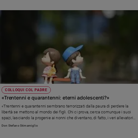
COLLOQUI COL PADRE
«Trentenni e quarantenni: eterni adolescenti?»
«Trentenni e quarantenni sembrano terrorizzati dalla paura di perdere la
libertà se mettono al mondo dei figli. Chi ci prova, cerca comunque i suoi
spazi, lasciando la progenie ai nonni che diventano, di fatto, i veri allevatori
di questi neo-orfani...»
Don Stefano Stimamiglio