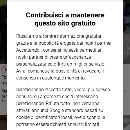
Contribuisci a mantenere
questo sito gratuito
Riusciamo a fornire informazione gratuita
grazie alla pubblicità erogata dai nostri partner.
Accettando i consensi richiesti permetti ai
nostri partner di creare un'esperienza
personalizzata ed offrirti un miglior servizio.
BAMBINI IN OSPEDALE
Avrai comunque la possibilità di revocare il
Fondazione Ronald avvicina le famiglie ai bambini in
consenso in qualunque momento.
ospedale lontano da casa
Selezionando 'Accetta tutto', vedrai più spesso
Ogni anno 90.000 famiglie si spostano per curare un figlio. «La presenza dei
annunci su argomenti che ti interessano.
genitori è parte integrante della terapia», spiega Maria Chiara Roti di
Fondazione Ronald
Selezionando 'Rifiuta tutto', non verranno
attivati annunci Google standard basati su
cookie o identificatori locali; ove disponibile
potranno essere richiesti annunci limitati.