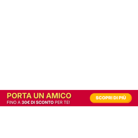
In alternativa, prova la versione digitale!
|
Abbonati
Contribuisci a mantenere questo sito gratuito
Riusciamo a fornire informazione gratuita grazie alla pubblicità erogata dai nostri
partner.
Accettando i consensi richiesti permetti ai nostri partner di creare un'esperienza