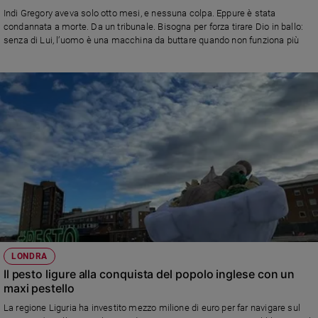
Chiesa
Indi Gregory aveva solo otto mesi, e nessuna colpa. Eppure è stata
Chiesa
condannata a morte. Da un tribunale. Bisogna per forza tirare Dio in ballo:
senza di Lui, l’uomo è una macchina da buttare quando non funziona più
Fede
e
spiritualità
Santi
Devozione
e
fede
Parola
del
giorno
Santo
del
giorno
LONDRA
Il pesto ligure alla conquista del popolo inglese con un
Società
maxi pestello
e
valori
La regione Liguria ha investito mezzo milione di euro per far navigare sul