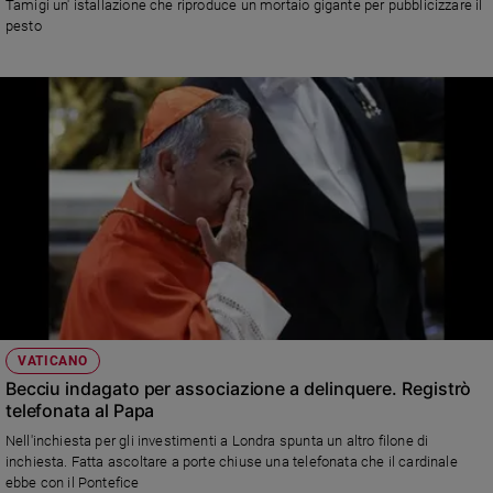
Tamigi un' istallazione che riproduce un mortaio gigante per pubblicizzare il
Ambiente
pesto
e
Creato
Volontariato
Diritti
Aziende
di
valore
Caso
della
settimana
Migranti
Diversità
e
VATICANO
inclusione
Becciu indagato per associazione a delinquere. Registrò
Costume
telefonata al Papa
Nell'inchiesta per gli investimenti a Londra spunta un altro filone di
Cultura
inchiesta. Fatta ascoltare a porte chiuse una telefonata che il cardinale
e
ebbe con il Pontefice
spettacoli