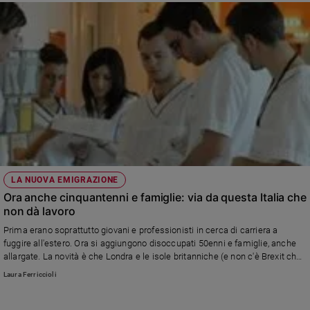
LA NUOVA EMIGRAZIONE
Ora anche cinquantenni e famiglie: via da questa Italia che
non dà lavoro
Prima erano soprattutto giovani e professionisti in cerca di carriera a
fuggire all'estero. Ora si aggiungono disoccupati 50enni e famiglie, anche
allargate. La novità è che Londra e le isole britanniche (e non c'è Brexit che
tenga) battono la Germania, la più gettonata negli anni scorsi. Tra le figure
Laura Ferriccioli
più richieste nel Nord Europa spiccano gli infermieri, ricercatissimi negli
ospedali inglesi