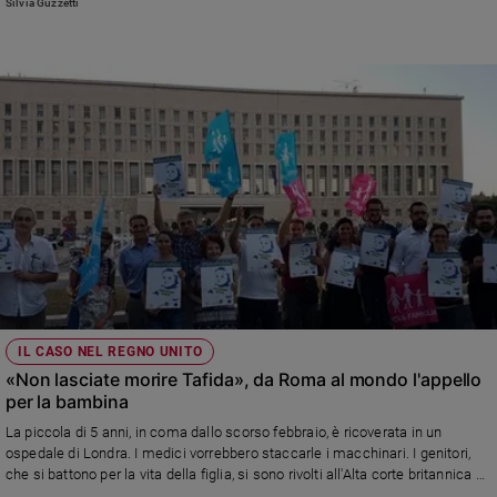
Silvia Guzzetti
IL CASO NEL REGNO UNITO
«Non lasciate morire Tafida», da Roma al mondo l'appello
per la bambina
La piccola di 5 anni, in coma dallo scorso febbraio, è ricoverata in un
ospedale di Londra. I medici vorrebbero staccarle i macchinari. I genitori,
che si battono per la vita della figlia, si sono rivolti all'Alta corte britannica e
vorrebbero trasferirla all'ospedale "Gaslini" di Genova. Giovedì sera, 12