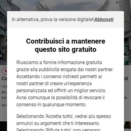
In alternativa, prova la versione digitale!
|
Abbonati
Contribuisci a mantenere
questo sito gratuito
Riusciamo a fornire informazione gratuita
grazie alla pubblicità erogata dai nostri partner.
RELIGIONE
Accettando i consensi richiesti permetti ai
Celestiale Inghilterra, una persona su tre crede agli angeli
nostri partner di creare un'esperienza
I risultati di uno studio condotto dalla “Bible society”, l’ associazione
personalizzata ed offrirti un miglior servizio.
ecumenica impegnata nella diffusione della Sacra Scrittura. I dati
Avrai comunque la possibilità di revocare il
sorprendono a fronte della diffusa secolarizzazione e a fronte delle diverse
sottolineature in campo cristiano (i cattolici credono nella loro esistenza, i
consenso in qualunque momento.
Silvia Guzzetti
protestanti sono più divisi e cauti).
Selezionando 'Accetta tutto', vedrai più spesso
annunci su argomenti che ti interessano.
Selezionando 'Rifiuta tutto', non verranno