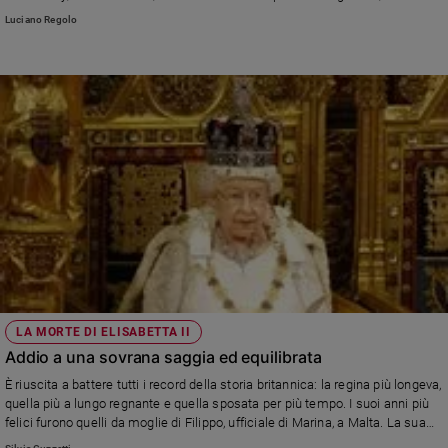
deciso che per dimostrare la vitalità del dialogo ecumenico l'indomani, il 30
Luciano Regolo
Policy
aprile, la coppia avrebbe assistito alla celebrazione eucaristica, nella
cappella privata del Pontefice, senza ricevere la Comunione. Appresa la
notizia, la Regina... La ricostruzione della vicenda fatta da Luciano Regolo
Chi
nel libro "L'ultimo segreto di Lady Diana", pubblicato dalla San Paolo
siamo
Contatti
Pubblicità
Registrati
Redazione
LA MORTE DI ELISABETTA II
Addio a una sovrana saggia ed equilibrata
Social
È riuscita a battere tutti i record della storia britannica: la regina più longeva,
quella più a lungo regnante e quella sposata per più tempo. I suoi anni più
felici furono quelli da moglie di Filippo, ufficiale di Marina, a Malta. La sua
vita cambiò per sempre il 2 giugno del 1953, quando venne incoronata. Il