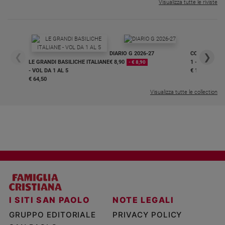
Visualizza tutte le riviste
DIARIO G 2026-27
COLLANA ARS
❮
❯
LE GRANDI BASILICHE ITALIANE
€ 8,90
1 - 2
- € 8,90
- VOL DA 1 AL 5
€ 18,50
€ 64,50
Visualizza tutte le collection
I SITI SAN PAOLO
NOTE LEGALI
GRUPPO EDITORIALE
PRIVACY POLICY