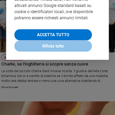
attivati annunci Google standard basati su
cookie o identificatori locali; ove disponibile
potranno essere richiesti annunci limitati.
ACCETTA TUTTO
Rifiuta tutto
ATTUALITÀ
Charlie, se l'Inghilterra si scopre senza cuore
La sorte del piccolo Charlie Gard rimane incerta. il giudice dell'Alta Corte
britannica non si è sentito di stabilire se il bimbo affetto da una malattia
molto rara debba tentare o meno una cura alternativa stabilendo di
aggiornare i lavori. La distanza tra i genitori del bimbo, i medici e norme di
Silvia Guzzetti
uno Stato che pare aver smarrito umanità.