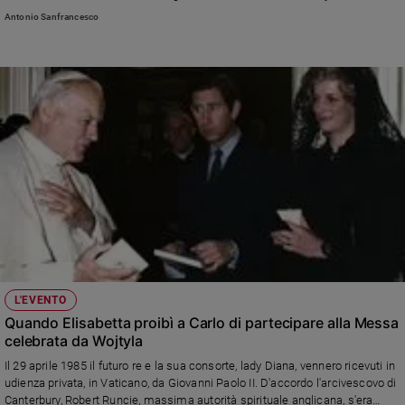
quello che la sovrana disse sudditi durante la pandemia: «Pochi leader
e
Antonio Sanfrancesco
hanno ricevuto tanto amore come lei». La gente in lacrime lancia rose
giovani
rosse sul feretro che lascia per sempre Londra
Adolescenza
Bioetica
Vai
Riflessioni
Foto
L'EVENTO
Video
Quando Elisabetta proibì a Carlo di partecipare alla Messa
celebrata da Wojtyla
Podcast
Il 29 aprile 1985 il futuro re e la sua consorte, lady Diana, vennero ricevuti in
udienza privata, in Vaticano, da Giovanni Paolo II. D'accordo l'arcivescovo di
Privacy
Canterbury, Robert Runcie, massima autorità spirituale anglicana, s'era