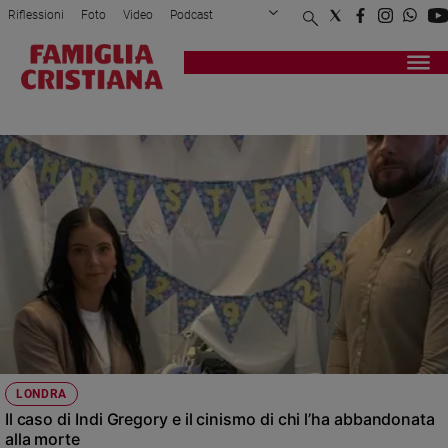
Riflessioni
Foto
Video
Podcast
Privacy Policy
Chi siamo
Contatti
Pubblicità
Attualità
Registrati
Redazione
Italia
LONDRA
Cronaca
Politica
Mondo
Economia
Legalità
e
giustizia
Sport
Interviste
Papa
LONDRA
Papa
Il caso di Indi Gregory e il cinismo di chi l’ha abbandonata
alla morte