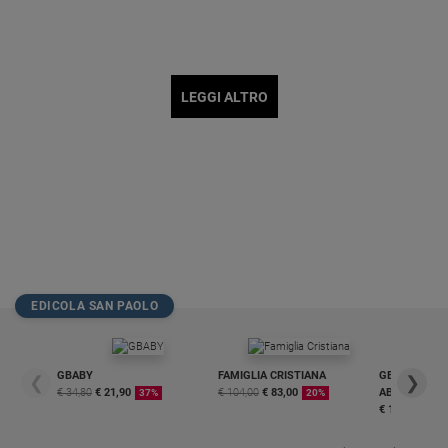
LEGGI ALTRO
EDICOLA SAN PAOLO
GBABY
FAMIGLIA CRISTIANA
GBABY DIGITA
❮
❯
€ 34,80
€ 21,90
€ 104,00
€ 83,00
ABBONAMEN
37%
20%
€ 16,99