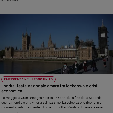
Silvia Guzzetti
principe consorte la definì «psicoterapeuta del Commonwealth» perché
presidenti e primi ministri facevano la coda per raccontarle i loro guai
EMERGENZA NEL REGNO UNITO
Londra, festa nazionale amara tra lockdown e crisi
economica
L'8 maggio la Gran Bretagna ricorda i 75 anni dalla fine della Seconda
guerra mondiale e la vittoria sul nazismo. La celebrazione ricorre in un
momento particolarmente difficile: con oltre 30mila vittime è il Paese
d'Europa più colpito dal Coronavirus.