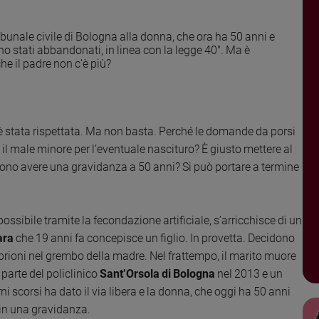
Tribunale civile di Bologna alla donna, che ora ha 50 anni e
o stati abbandonati, in linea con la legge 40". Ma è
 il padre non c'è più?
 è stata rispettata. Ma non basta. Perché le domande da porsi
 il male minore per l’eventuale nascituro? È giusto mettere al
ono avere una gravidanza a 50 anni? Si può portare a termine
ossibile tramite la fecondazione artificiale, s’arricchisce di un
ara
che 19 anni fa concepisce un figlio. In provetta. Decidono
embrioni nel grembo della madre. Nel frattempo, il marito muore
parte del policlinico
Sant’Orsola di Bologna
nel 2013 e un
orni scorsi ha dato il via libera e la donna, che oggi ha 50 anni
 in una gravidanza.