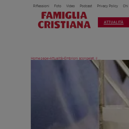
Riflessioni
Foto
Video
Podcast
Privacy Policy
Chi
Attualità
ATTUALITÀ
Italia
Cronaca
Politica
Mondo
Home page
>
Attualità
>
Embrioni scongelati, il ...
Economia
Legalità
e
giustizia
Sport
Interviste
Papa
Papa