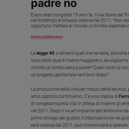
padre no
Ambiente
e
Erano stati congelati 19 anni fa. Il via libera del 
Creato
nel frattempo è rimasta vedova nel 2011: "Non son
Volontariato
opportuno mettere al mondo un bimbo sapendo che
Diritti
Antonio Sanfrancesco
Aziende
di
valore
La
legge 40
, o almeno quel che ne resta, stavolta
Caso
sono altre: qual è il bene maggiore o, se vogliamo,
della
mondo un bimbo senza padre? Quali rischi si corr
settimana
un progetto genitoriale vent’anni dopo?
Migranti
Diversità
La produzione della vita per mezzo della tecnica, p
e
altro capitolo controverso. C’è una coppia di
Ferr
inclusione
di congelare quella vita in attesa di inserire gli 
Costume
nel 2011. Dopo il no all’impianto dell’embrione da 
primo diniego dei giudici, il tribunale civile nei gi
Cultura
e
ed è vedova dal 2011, può ricominciare a sperare
spettacoli