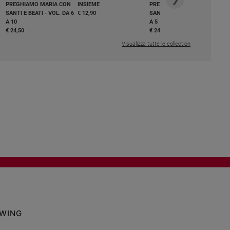
PREGHIAMO MARIA CON
INSIEME
PREGHIAMO MARIA CON
SANTI E BEATI - VOL. DA 6
€ 12,90
SANTI E BEATI - VOL. DA 1
A 10
A 5
€ 24,50
€ 24,50
Visualizza tutte le collection
OWING