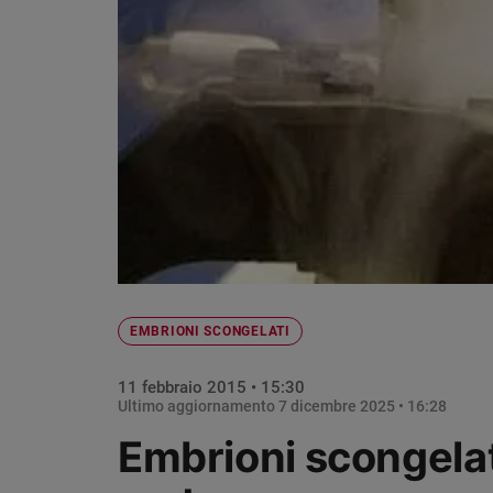
Chiesa
Chiesa
Fede
e
spiritualità
Santi
Devozione
e
fede
Parola
del
giorno
EMBRIONI SCONGELATI
Santo
del
11 febbraio 2015 • 15:30
giorno
Ultimo aggiornamento
7 dicembre 2025 • 16:28
Società
Embrioni scongelati, 
e
valori