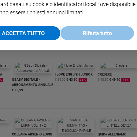
ard basati su cookie o identificatori locali; ove disponibile
procedere con una gravidanza e quindi valuterò coi medici
 corretta ma l’intera vicenda dimostra come sia difficile
nno essere richiesti annunci limitati.
eazione.
ACCETTA TUTTO
Rifiuta tutto
NA
I LOVE ENGLISH JUNIOR
CREDERE
GBABY DIGITALE -
€ 69,00
€ 43,90
€ 98,80
€ 49,90
%
35%
49%
ABBONAMENTO ANNUALE
€ 16,99
COLLANA ARSENIO LUPIN
QUID+ ALLENIAMO