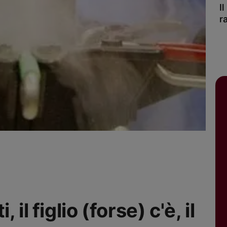
I
r
il figlio (forse) c'è, il