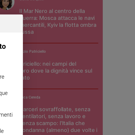
Il Mar Nero al centro della
guerra: Mosca attacca le navi
mercantili, Kyiv la flotta ombra
russa
to
padre Maurizio Patriciello
Don Patriciello: nei campi del
pomodoro dove la dignità vince sul
re
caporalato
nque
Luca Cereda
Carceri sovraffollate, senza
omenti
ventilatori, senza lavoro e
senza scampo: l'Italia che
condanna (almeno) due volte i
le