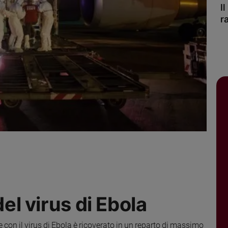
I
r
del virus di Ebola
e con il virus di Ebola è ricoverato in un reparto di massimo