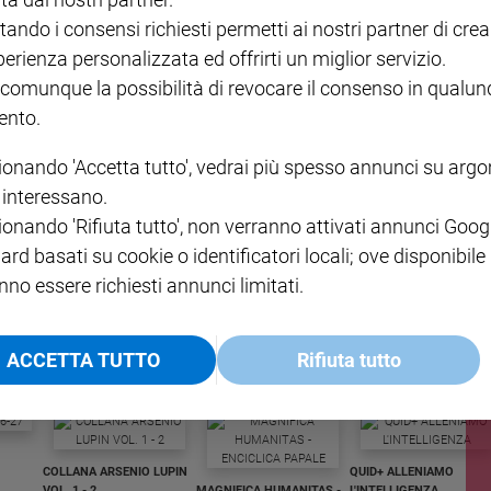
desiderato partecipare a qualche missione medica all’estero.
tando i consensi richiesti permetti ai nostri partner di crea
aq e, dall’ottobre scorso, si trovava in Sierra Leone, in prima
perienza personalizzata ed offrirti un miglior servizio.
atiche degli ultimi anni.
 comunque la possibilità di revocare il consenso in qualu
nto.
ionando 'Accetta tutto', vedrai più spesso annunci su arg
i interessano.
ionando 'Rifiuta tutto', non verranno attivati annunci Goog
ard basati su cookie o identificatori locali; ove disponibile
NA
I LOVE ENGLISH JUNIOR
CREDERE
GBABY DIGITALE -
€ 69,00
€ 43,90
€ 98,80
€ 49,90
%
35%
49%
nno essere richiesti annunci limitati.
ABBONAMENTO ANNUALE
€ 16,99
ACCETTA TUTTO
Rifiuta tutto
COLLANA ARSENIO LUPIN
QUID+ ALLENIAMO
VOL. 1 - 2
MAGNIFICA HUMANITAS -
L'INTELLIGENZA