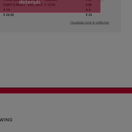
detenuti
SANTI E BEATI - VOL. DA 6
€ 12,90
SANTI E BEATI - VOL. DA 1
A 10
A 5
€ 24,50
€ 24,50
Visualizza tutte le collection
OWING