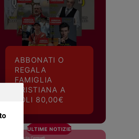
ABBONATI O
REGALA
FAMIGLIA
CRISTIANA A
SOLI 80,00€
to
ULTIME NOTIZIE
Giulia Cerqueti