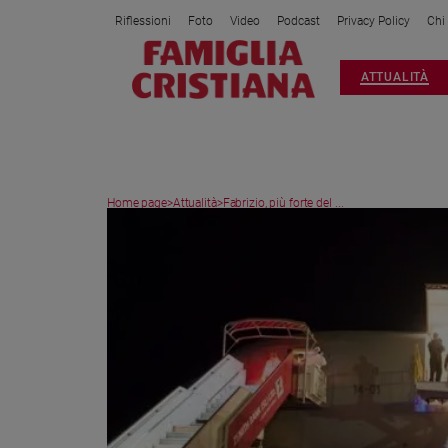
Riflessioni
Foto
Video
Podcast
Privacy Policy
Chi
Attualità
ATTUALITÀ
Italia
Cronaca
Politica
Mondo
Home page
>
Attualità
>
Fabrizio, più forte del ...
Economia
Legalità
e
giustizia
Sport
Interviste
Papa
Papa