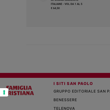
ITALIANE - VOL DA 1 AL 5
e
€ 64,50
giovani
Adolescenza
Bioetica
Vai
Riflessioni
Foto
I SITI SAN PAOLO
Video
GRUPPO EDITORIALE SAN 
Podcast
BENESSERE
TELENOVA
Privacy