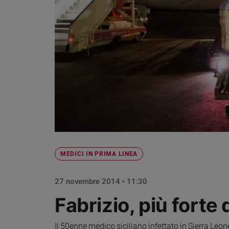
Chiesa
Chiesa
Fede
e
spiritualità
Santi
Devozione
e
fede
Parola
del
giorno
MEDICI IN PRIMA LINEA
Santo
del
giorno
27 novembre 2014 • 11:30
Fabrizio, più forte 
Società
e
valori
Il 50enne medico siciliano infettato in Sierra Leon