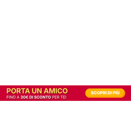
In alternativa, prova la versione digitale!
|
Abbonati
Contribuisci a mantenere questo sito gratuito
Riusciamo a fornire informazione gratuita grazie alla pubblicità erogata dai nostri
partner.
Accettando i consensi richiesti permetti ai nostri partner di creare un'esperienza