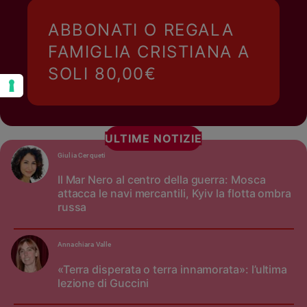
ABBONATI O REGALA
FAMIGLIA CRISTIANA A
SOLI 80,00€
ULTIME NOTIZIE
Giulia Cerqueti
Il Mar Nero al centro della guerra: Mosca
attacca le navi mercantili, Kyiv la flotta ombra
russa
Annachiara Valle
«Terra disperata o terra innamorata»: l’ultima
lezione di Guccini