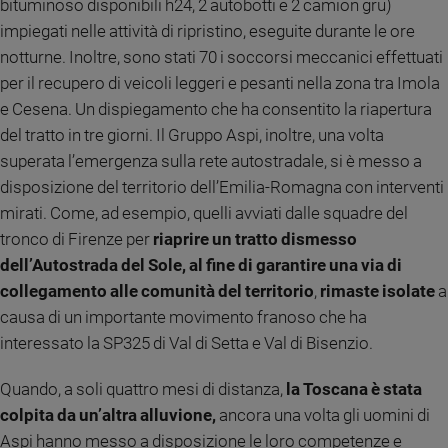
bituminoso disponibili h24, 2 autobotti e 2 camion gru)
Sanremo
impiegati nelle attività di ripristino, eseguite durante le ore
2026
notturne. Inoltre, sono stati 70 i soccorsi meccanici effettuati
Cinema,
per il recupero di veicoli leggeri e pesanti nella zona tra Imola
Tv
e Cesena. Un dispiegamento che ha consentito la riapertura
e
del tratto in tre giorni. Il Gruppo Aspi, inoltre, una volta
streaming
superata l’emergenza sulla rete autostradale, si è messo a
Libri
disposizione del territorio dell’Emilia-Romagna con interventi
Musica
mirati. Come, ad esempio, quelli avviati dalle squadre del
Arte
tronco di Firenze per
riaprire un tratto
dismesso
Famiglia
dell’Autostrada del Sole, al fine di garantire una via di
ed
collegamento alle comunità del territorio
,
rimaste isolate
a
educazione
causa di un importante movimento franoso che ha
Genitori
interessato la SP325 di Val di Setta e Val di Bisenzio.
e
figli
Quando, a soli quattro mesi di distanza,
la Toscana è stata
Nonni
colpita da un’altra alluvione,
ancora una volta gli uomini di
Coppia
Aspi hanno messo a disposizione le loro competenze e
Scuola