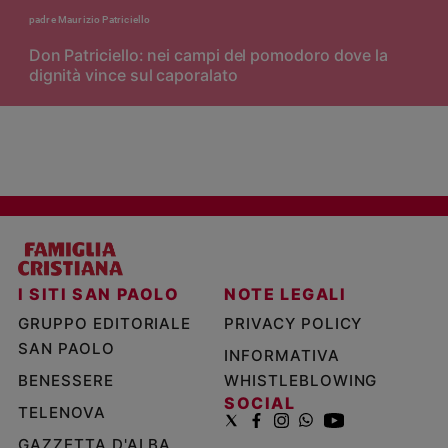
padre Maurizio Patriciello
Don Patriciello: nei campi del pomodoro dove la
dignità vince sul caporalato
I SITI SAN PAOLO
NOTE LEGALI
GRUPPO EDITORIALE
PRIVACY POLICY
SAN PAOLO
INFORMATIVA
BENESSERE
WHISTLEBLOWING
SOCIAL
TELENOVA
GAZZETTA D'ALBA