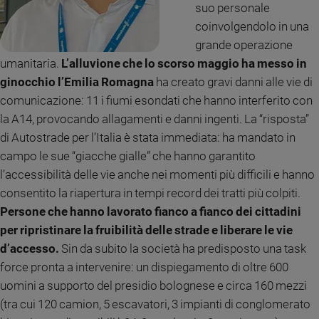
suo personale
Ambiente
e
coinvolgendolo in una
Creato
grande operazione
Volontariato
umanitaria.
L’alluvione che lo scorso maggio ha messo in
Diritti
ginocchio l’Emilia
Romagna
ha creato gravi danni alle vie di
Aziende
comunicazione: 11 i fiumi esondati che hanno interferito con
di
la A14, provocando allagamenti e danni ingenti. La “risposta”
valore
di Autostrade per l’Italia è stata immediata: ha mandato in
Caso
campo le sue “giacche gialle” che hanno garantito
della
settimana
l’accessibilità delle vie anche nei momenti più difficili e hanno
Migranti
consentito la riapertura in tempi record dei tratti più colpiti.
Diversità
Persone che hanno lavorato fianco a fianco dei cittadini
e
per ripristinare la fruibilità delle strade e liberare le vie
inclusione
d’accesso.
Sin da subito la società ha predisposto una task
Costume
force pronta a intervenire: un dispiegamento di oltre 600
uomini a supporto del presidio bolognese e circa 160 mezzi
Cultura
e
(tra cui 120 camion, 5 escavatori, 3 impianti di conglomerato
spettacoli