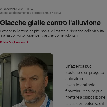
Chiesa
Chiesa
20 dicembre 2023 • 09:45
Ultimo aggiornamento
7 dicembre 2025 • 14:33
Fede
Giacche gialle contro l'alluvione
e
spiritualità
L’azione nelle zone colpite non si è limitata al ripristino della viabilità,
Santi
ma ha coinvolto i dipendenti anche come volontari
Devozione
Fulvia Degl'Innocenti
e
fede
Parola
del
Un’azienda può
giorno
sostenere un progetto
Santo
solidale con
del
giorno
investimenti solo
finanziari, oppure può
Società
mettere a disposizione
e
valori
la sua competenza e il