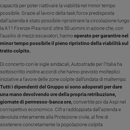
capacità per poter riattivare la viabilità nel minor tempo
e
giovani
possibile. Grazie al lavoro della task force predisposta
Adolescenza
dall’azienda è stato possibile ripristinare la circolazione lungo
Bioetica
la A11 Firenze-Pisa nord: oltre 50 uomini in azione che, con
l’ausilio di mezzi escavatori, hanno
operato per garantire nel
minor tempo possibile il pieno ripristino della viabilità sul
Vai
tratto colpito.
Di concerto con le sigle sindacali, Autostrade per l’Italia ha
Riflessioni
sottoscritto inoltre accordi che hanno previsto molteplici
iniziative a favore delle zone colpite dall’ondata di maltempo.
Foto
Tutti i dipendenti del Gruppo si sono adoperati per dare
una mano devolvendo ore della
propria retribuzione,
Video
giornate di permesso-banca ore,
convertite poi da Aspi nel
corrispettivo economico. Cifra raddoppiata dall’azienda e
Podcast
devoluta interamente alla Protezione civile, al fine di
sostenere concretamente la popolazione colpita
Privacy