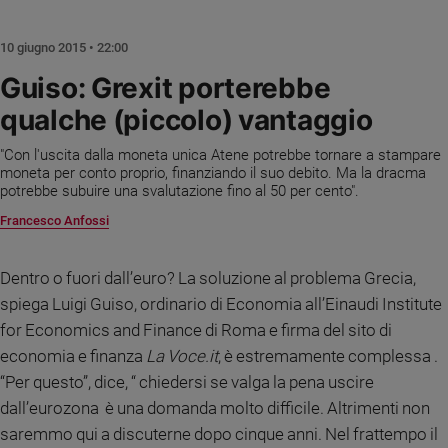
Chiesa
Chiesa
10 giugno 2015 • 22:00
Fede
Guiso: Grexit porterebbe
e
qualche (piccolo) vantaggio
spiritualità
Santi
"Con l'uscita dalla moneta unica Atene potrebbe tornare a stampare
Devozione
moneta per conto proprio, finanziando il suo debito. Ma la dracma
potrebbe subuire una svalutazione fino al 50 per cento".
e
fede
Francesco Anfossi
Parola
del
Dentro o fuori dall’euro? La soluzione al problema Grecia,
giorno
spiega Luigi Guiso, ordinario di Economia all’Einaudi Institute
Santo
for Economics and Finance di Roma e firma del sito di
del
giorno
economia e finanza
La Voce.it
, è estremamente complessa .
“Per questo”, dice, “ chiedersi se valga la pena uscire
Società
dall’eurozona
è una domanda molto difficile. Altrimenti non
e
valori
saremmo qui a discuterne dopo cinque anni. Nel frattempo il