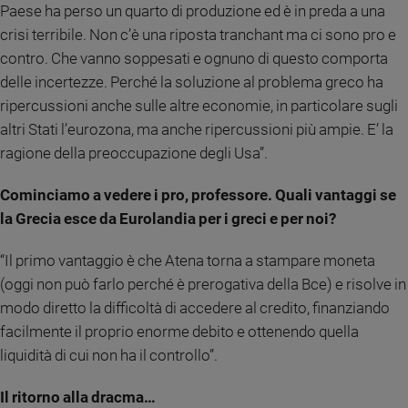
Paese ha perso un quarto di produzione ed è in preda a una
Ambiente
e
crisi terribile. Non c’è una riposta tranchant ma ci sono pro e
Creato
contro. Che vanno soppesati e ognuno di questo comporta
Volontariato
delle incertezze. Perché la soluzione al problema greco ha
Diritti
ripercussioni anche sulle altre economie, in particolare sugli
Aziende
altri Stati l’eurozona, ma anche ripercussioni più ampie. E’ la
di
ragione della preoccupazione degli Usa”.
valore
Caso
Cominciamo a vedere i pro, professore. Quali vantaggi se
della
la Grecia esce da Eurolandia per i greci e per noi?
settimana
Migranti
“Il primo vantaggio è che Atena torna a stampare moneta
Diversità
(oggi non può farlo perché è prerogativa della Bce) e risolve in
e
modo diretto la difficoltà di accedere al credito, finanziando
inclusione
facilmente il proprio enorme debito e ottenendo quella
Costume
liquidità di cui non ha il controllo”.
Cultura
e
Il ritorno alla dracma…
spettacoli