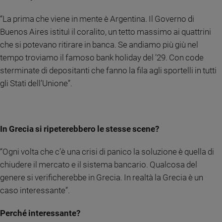
Policy
“La prima che viene in mente è Argentina. Il Governo di
Buenos Aires istituì il coralito, un tetto massimo ai quattrini
Chi
che si potevano ritirare in banca. Se andiamo più giù nel
siamo
tempo troviamo il famoso bank holiday del ’29. Con code
sterminate di depositanti che fanno la fila agli sportelli in tutti
Contatti
gli Stati dell’Unione”.
Pubblicità
Registrati
In Grecia si ripeterebbero le stesse scene?
“Ogni volta che c’è una crisi di panico la soluzione è quella di
Redazione
chiudere il mercato e il sistema bancario. Qualcosa del
genere si verificherebbe in Grecia. In realtà la Grecia è un
Social
caso interessante”.
Perché interessante?