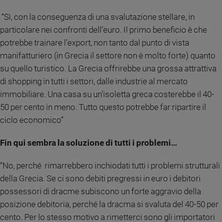
Sanremo
“Sì, con la conseguenza di una svalutazione stellare, in
2026
particolare nei confronti dell’euro. Il primo beneficio è che
Cinema,
potrebbe trainare l’export, non tanto dal punto di vista
Tv
manifatturiero (in Grecia il settore non è molto forte) quanto
e
streaming
su quello turistico. La Grecia offrirebbe una grossa attrattiva
Libri
di shopping in tutti i settori, dalle industrie al mercato
Musica
immobiliare. Una casa su un’isoletta greca costerebbe il 40-
Arte
50 per cento in meno. Tutto questo potrebbe far ripartire il
ciclo economico”
Famiglia
ed
Fin qui sembra la soluzione di tutti i problemi…
educazione
Genitori
“No, perché
rimarrebbero inchiodati tutti i problemi strutturali
e
della Grecia. Se ci sono debiti pregressi in euro i debitori
figli
possessori di dracme subiscono un forte aggravio della
Nonni
posizione debitoria, perché la dracma si svaluta del 40-50 per
Coppia
cento. Per lo stesso motivo a rimetterci sono gli importatori
Scuola