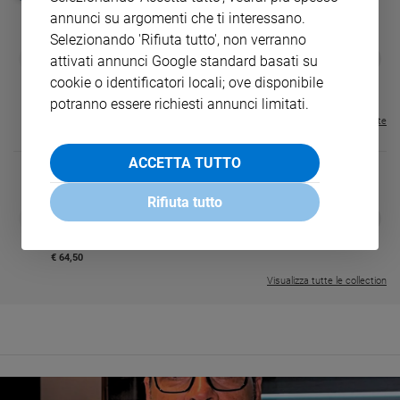
annunci su argomenti che ti interessano.
Selezionando 'Rifiuta tutto', non verranno
GBABY
FAMIGLIA CRISTIANA
GBABY DIGITA
❮
❯
attivati annunci Google standard basati su
€ 34,80
€ 21,90
€ 104,00
€ 83,00
ABBONAMEN
37%
20%
cookie o identificatori locali; ove disponibile
€ 16,99
potranno essere richiesti annunci limitati.
Visualizza tutte le riviste
ACCETTA TUTTO
Rifiuta tutto
DIARIO G 2026-27
COLLANA ARS
❮
❯
LE GRANDI BASILICHE ITALIANE
€ 8,90
1 - 2
- € 8,90
- VOL DA 1 AL 5
€ 18,50
€ 64,50
Visualizza tutte le collection