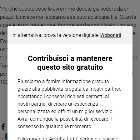
“Perché queste cose le avremmo dovute già vedere da un
pezzo. E invece non abbiamo assistito ad alcuna fila. Questa
cosa è un po’ misteriosa. Ancora non hanno ritirato uno solo
dei 130-150 miliardi rimasti nei depositi delle banche greche.
In alternativa, prova la versione digitale!
|
Abbonati
Forse la verità è che i greci non hanno alcuna intenzione di
uscire dalla moneta unica. O forse perché l’alternativa è
Contribuisci a mantenere
tenerli sotto il materasso e hanno paura che glieli rubino. E in
fondo, come direbbe Zorba il greco, una svalutazione del 40
questo sito gratuito
per cento è sempre meglio di un furto sicuro, equivalente al
Riusciamo a fornire informazione gratuita
100 per cento”.
grazie alla pubblicità erogata dai nostri partner.
Accettando i consensi richiesti permetti ai
nostri partner di creare un'esperienza
personalizzata ed offrirti un miglior servizio.
Avrai comunque la possibilità di revocare il
consenso in qualunque momento.
EDICOLA SAN PAOLO
Selezionando 'Accetta tutto', vedrai più spesso