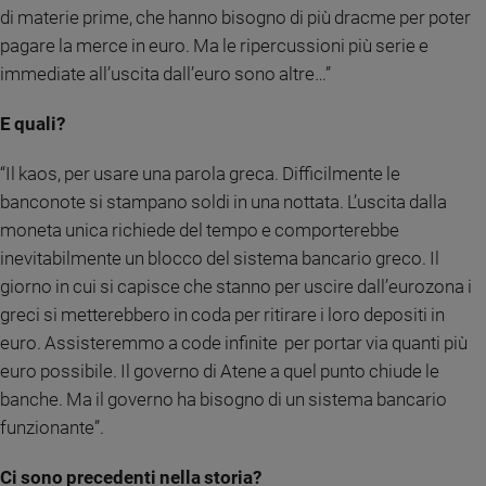
di materie prime, che hanno bisogno di più dracme per poter
e
giovani
pagare la merce in euro. Ma le ripercussioni più serie e
Adolescenza
immediate all’uscita dall’euro sono altre…”
Bioetica
E quali?
“Il kaos, per usare una parola greca. Difficilmente le
Vai
banconote si stampano soldi in una nottata. L’uscita dalla
moneta unica richiede del tempo e comporterebbe
inevitabilmente un blocco del sistema bancario greco. Il
Riflessioni
giorno in cui si capisce che stanno per uscire dall’eurozona i
Foto
greci si metterebbero in coda per ritirare i loro depositi in
euro. Assisteremmo a code infinite
per portar via quanti più
Video
euro possibile. Il governo di Atene a quel punto chiude le
banche. Ma il governo ha bisogno di un sistema bancario
Podcast
funzionante”.
Privacy
Ci sono precedenti nella storia?