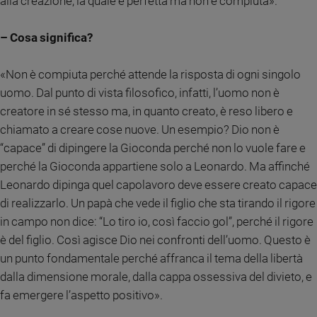
alla creazione, la quale è perfetta ma non è compiuta».
Sanremo
2026
– Cosa significa?
Cinema,
Tv
«Non è compiuta perché attende la risposta di ogni singolo
e
uomo. Dal punto di vista filosofico, infatti, l’uomo non è
streaming
creatore in sé stesso ma, in quanto creato, è reso libero e
Libri
chiamato a creare cose nuove. Un esempio? Dio non è
Musica
“capace” di dipingere la Gioconda perché non lo vuole fare e
Arte
perché la Gioconda appartiene solo a Leonardo. Ma affinché
Famiglia
Leonardo dipinga quel capolavoro deve essere creato capace
ed
di realizzarlo. Un papà che vede il figlio che sta tirando il rigore
educazione
in campo non dice: “Lo tiro io, così faccio gol”, perché il rigore
Genitori
è del figlio. Così agisce Dio nei confronti dell’uomo. Questo è
e
un punto fondamentale perché affranca il tema della libertà
figli
dalla dimensione morale, dalla cappa ossessiva del divieto, e
Nonni
fa emergere l’aspetto positivo».
Coppia
Scuola