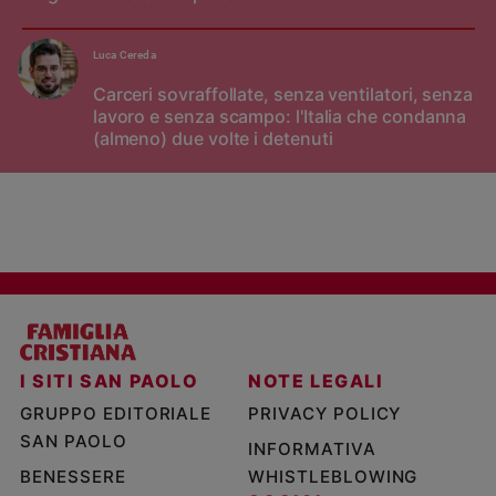
Luca Cereda
Carceri sovraffollate, senza ventilatori, senza
lavoro e senza scampo: l'Italia che condanna
(almeno) due volte i detenuti
I SITI SAN PAOLO
NOTE LEGALI
GRUPPO EDITORIALE
PRIVACY POLICY
SAN PAOLO
INFORMATIVA
BENESSERE
WHISTLEBLOWING