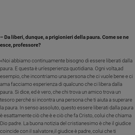
Policy
Chi
siamo
– Da liberi, dunque, a prigionieri della paura. Come se ne
esce, professore?
Contatti
«Noi abbiamo continuamente bisogno di essere liberati dalla
Pubblicità
paura. E questa è un’esperienza quotidiana. Ogni volta,ad
esempio, che incontriamo una persona che ci vuole bene e ci
Registrati
ama facciamo esperienza di qualcuno che ci libera dalla
paura. Si dice, ed è vero, che chi trova un amico trova un
Redazione
tesoro perché si incontra una persona che ti aiuta a superare
la paura. In senso assoluto, questo essere liberati dalla paura
Social
è esattamente ciò che è e ciò che fa Cristo, colui che chiama
Dio padre. La buona notizia del cristianesimo è che il giudice
coincide con il salvatore,il giudice è padre, colui che ti