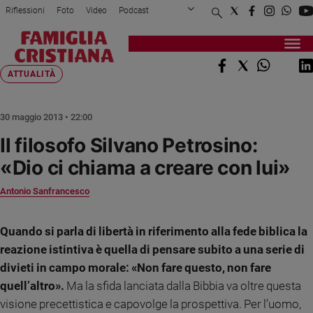
Riflessioni
Foto
Video
Podcast
Privacy Policy
Chi siamo
Contatti
Pubblicità
Attualità
Registrati
Redazione
Italia
Home page
>
Attualità
>
Il filosofo Silvano Petr...
ATTUALITÀ
Cronaca
Politica
30 maggio 2013 • 22:00
Mondo
Il filosofo Silvano Petrosino:
Economia
«Dio ci chiama a creare con lui»
Legalità
e
Antonio Sanfrancesco
giustizia
Sport
Quando si parla di libertà in riferimento alla fede biblica la
Interviste
reazione istintiva è quella di pensare subito a una serie di
Papa
divieti in campo morale: «Non fare questo, non fare
Papa
quell’altro».
Ma la sfida lanciata dalla Bibbia va oltre questa
visione precettistica e capovolge la prospettiva. Per l’uomo,