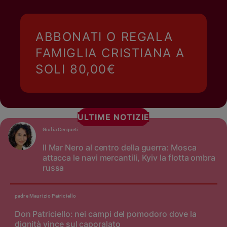
ABBONATI O REGALA
FAMIGLIA CRISTIANA A
SOLI 80,00€
ULTIME NOTIZIE
Giulia Cerqueti
Il Mar Nero al centro della guerra: Mosca
attacca le navi mercantili, Kyiv la flotta ombra
russa
padre Maurizio Patriciello
Don Patriciello: nei campi del pomodoro dove la
dignità vince sul caporalato