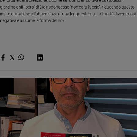
dell’ordine della creazione. È come se l’uomo al “coltiva e custodisci il
giardino e sii libero” di Dio rispondesse “non ce la faccio”, riducendo questo
invito grandioso all’obbedienza di una legge esterna. La libertà diviene così
negativa e assume la forma del no».