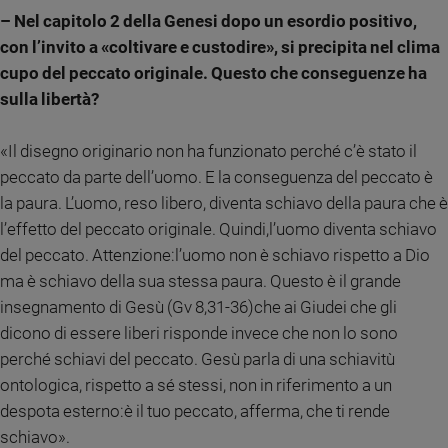
e
– Nel capitolo 2 della Genesi dopo un esordio positivo,
giovani
con l’invito a «coltivare e custodire», si precipita nel clima
Adolescenza
cupo del peccato originale. Questo che conseguenze ha
Bioetica
sulla libertà?
«Il disegno originario non ha funzionato perché c’è stato il
Vai
peccato da parte dell’uomo. E la conseguenza del peccato è
la paura. L’uomo, reso libero, diventa schiavo della paura che è
l’effetto del peccato originale. Quindi,l’uomo diventa schiavo
Riflessioni
del peccato. Attenzione:l’uomo non è schiavo rispetto a Dio
ma è schiavo della sua stessa paura. Questo è il grande
Foto
insegnamento di Gesù (Gv 8,31-36)che ai Giudei che gli
dicono di essere liberi risponde invece che non lo sono
Video
perché schiavi del peccato. Gesù parla di una schiavitù
ontologica, rispetto a sé stessi, non in riferimento a un
Podcast
despota esterno:è il tuo peccato, afferma, che ti rende
schiavo».
Privacy