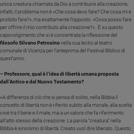
Chiesa
unica creatura chiamata da Dio a contribuire alla creazione,
Chiesa
infatti, il problema non è «Che cosa devo fare? Che cosa mi è
proibito fare?», ma esattamente l’opposto: «Cosa posso fare
Fede
per offrire il mio contributo alla creazione?». È su questo
e
spiritualità
capovolgimento che si è concentrata la riflessione del
filosofo Silvano Petrosino
nella sua lectio al teatro
Santi
comunale di Vicenza per l’anteprima del Festival Biblico di
Devozione
quest’anno.
e
fede
Parola
– Professore, qual è l’idea di libertà umana proposta
del
dall’Antico e dal Nuovo Testamento?
giorno
Santo
«A differenza di ciò che si pensa di solito, nella Bibbia il
del
concetto di libertà non è riferito subito alla morale, alla scelta
giorno
cioè tra il bene e il male, ma a un valore che fa riferimento
Società
all’atto stesso della creazione. La parola “creatura” nella
e
Bibbia è sinonimo di libertà. Creato vuol dire liberato. Questo
valori