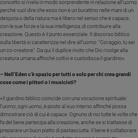
concetto si rivela in modo sorprendente in relazione all’uomo
Ambiente
perché vuol dire che esso non è un burattino nelle mani di un
e
Creato
despota o della natura ma è libero nel senso che è capace,
Volontariato
con le sue forze e la sua intelligenza, di contribuire alla
Diritti
creazione. Questo è il punto essenziale. Il discorso biblico
Aziende
sulla libertà si caratterizza nel dire all’uomo: "Coraggio, tu sei
di
un co-creatore". Da qui il duplice invito che Dio rivolge alla
valore
creatura umana affinché coltivi e custodisca il giardino».
Caso
della
– Nell’Eden c’è spazio per tutti o solo per chi crea grandi
settimana
cose come i pittori o i musicisti?
Migranti
Diversità
e
«Il giardino biblico coincide con una vocazione spirituale:
inclusione
l’uomo, ogni uomo, è posto al suo interno affinché possa
Costume
dimostrare ciò di cui è capace. Ognuno di noi tutte le volte che
fa del bene partecipa alla creazione, anche se si trattasse di
Cultura
preparare un buon piatto di pastasciutta. Il bene è collaborare
e
spettacoli