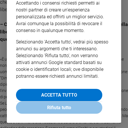
che l’uomo è sì creato libero, ma attende sempre di essere
Accettando i consensi richiesti permetti ai
liberato dalla paura».
nostri partner di creare un'esperienza
personalizzata ed offrirti un miglior servizio.
Avrai comunque la possibilità di revocare il
– Come mai parte del mondo cattolico declina il tema della
consenso in qualunque momento.
libertà in termini moralistici come se fosse solo una
questione di divieti?
Selezionando 'Accetta tutto', vedrai più spesso
annunci su argomenti che ti interessano.
Selezionando 'Rifiuta tutto', non verranno
«È una scappatoia rispetto alla responsabilità, quasi un’ammissione che
attivati annunci Google standard basati su
non siamo mai all’altezza della vocazione a cui siamo chiamati: essere
cookie o identificatori locali; ove disponibile
uomini. C’era un comico, qualche anno fa, che ripeteva questo tormentone:
potranno essere richiesti annunci limitati.
“Dimmi quello che devo fare e io lo faccio”. Dio non ti può dire come devi
dipingere la Gioconda. A volte l’uomo di fronte all’abisso del positivo –
l’invito di Dio a contribuire alla creazione – si ritrae. Questa è la vera nozione
ACCETTA TUTTO
di peccato. Il peccato, più che il male compiuto, è il bene non fatto.
Se Leonardo non avesse dipinto la Gioconda non avremmo detto: “Che
Rifiuta tutto
peccato!”, nel senso di occasione mancata. È come se una parte del mondo
cattolico scegliesse la via breve: “Dimmi quello che devo fare e lo faccio”. Ma
questo è venir meno alla vocazione a cui Dio ci chiama, è un tradimento