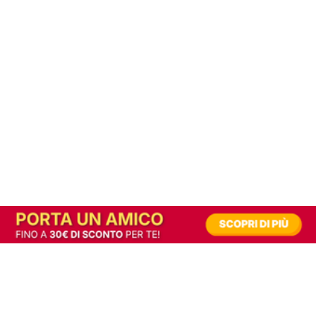
In alternativa, prova la versione digitale!
|
Abbonati
Contribuisci a mantenere questo sito gratuito
Riusciamo a fornire informazione gratuita grazie alla pubblicità erogata dai nostri
partner.
Accettando i consensi richiesti permetti ai nostri partner di creare un'esperienza