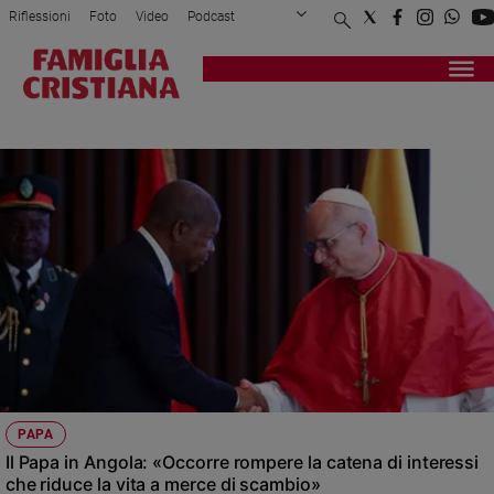
Riflessioni
Foto
Video
Podcast
Privacy Policy
Chi siamo
Contatti
Pubblicità
Attualità
Registrati
Redazione
Italia
VIAGGIO
Cronaca
Politica
Mondo
Economia
Legalità
e
giustizia
Sport
Interviste
Papa
PAPA
Papa
Il Papa in Angola: «Occorre rompere la catena di interessi
che riduce la vita a merce di scambio»