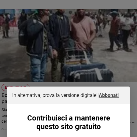
ESCLUSIVO
Ecco la storia di John, il ragazzo del Ghana di cui ha
In alternativa, prova la versione digitale!
|
Abbonati
parlato oggi il Papa
Siamo stati a Vignale, dove viveva John Baldri, 25 anni, il ragazzo malato
terminale di cancro, che ora grazie a una colletta dei cittadini del piccolo
Contribuisci a mantenere
centro del Monferrato, è tornato nella sua terra ad abbracciare la famiglia. A
questo sito gratuito
raccontarci questa storia di solidarietà e accoglienza sono il sindaco, il
Giusi Galimberti
parroco e i proprietari della cantina dove lui aveva trovato lavoro, che