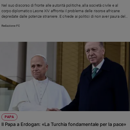
Chiesa
Nel suo discorso di fronte alle autorità politiche, alla società civile e al
Chiesa
corpo diplomatico Leone XIV affronta il problema delle risorse africane
depredate dalle potenze straniere. E chiede ai politici di non aver paura del
dissenso e di gestire i conflitti trasformandoli in percorsi di rinnovamento
Fede
Redazione FC
e
spiritualità
Santi
Devozione
e
fede
Parola
del
giorno
Santo
del
giorno
Società
PAPA
e
Il Papa a Erdogan: «La Turchia fondamentale per la pace»
valori