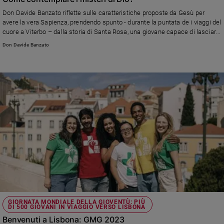
Don Davide Banzato riflette sulle caratteristiche proposte da Gesù per
avere la vera Sapienza, prendendo spunto - durante la puntata de i viaggi del
cuore a Viterbo – dalla storia di Santa Rosa, una giovane capace di lasciarsi
trasformare da Dio realizzando il suo progetto d’Amore su di lei.
Don Davide Banzato
GIORNATA MONDIALE DELLA GIOVENTÙ: PIÙ
DI 500 GIOVANI IN VIAGGIO VERSO LISBONA
Benvenuti a Lisbona: GMG 2023