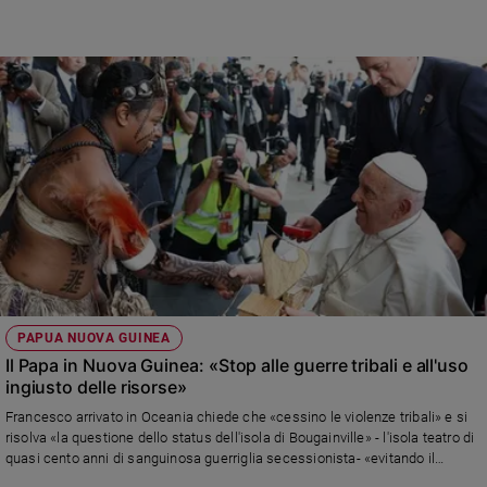
Policy
Chi
siamo
Contatti
Pubblicità
Registrati
Redazione
PAPUA NUOVA GUINEA
Il Papa in Nuova Guinea: «Stop alle guerre tribali e all'uso
ingiusto delle risorse»
Social
Francesco arrivato in Oceania chiede che «cessino le violenze tribali» e si
risolva «la questione dello status dell'isola di Bougainville» - l'isola teatro di
quasi cento anni di sanguinosa guerriglia secessionista- «evitando il
riaccendersi di antiche tensioni». E invita a lavorare uniti per «migliorare le