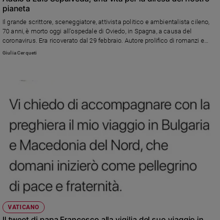
pianeta
Il grande scrittore, sceneggiatore, attivista politico e ambientalista cileno,
70 anni, è morto oggi all'ospedale di Oviedo, in Spagna, a causa del
coronavirus. Era ricoverato dal 29 febbraio. Autore prolifico di romanzi e
racconti, aveva scritto una fortunata serie di favole con gli animali come
Giulia Cerqueti
protagonisti. Pubblichiamo l'ultima intervista che aveva rilasciato a
"Famiglia Cristiana" nel 2018 dal titolo "Salviamo la natura dall'avidità
umana", in occasione dell'uscita di "Storia di una balena bianca raccontata
da lei stessa".
VATICANO
Il tweet di papa Francesco alla vigilia del suo viaggio in