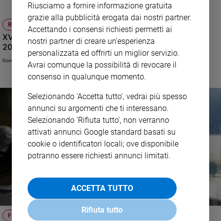
abbiamo incontrato.
Riusciamo a fornire informazione gratuita
grazie alla pubblicità erogata dai nostri partner.
RITO ROMANO
Accettando i consensi richiesti permetti ai
XV Domenica del Tempo Ordinario (Anno B ) - 11 luglio
nostri partner di creare un'esperienza
2021
personalizzata ed offrirti un miglior servizio.
Don Gianni Carozza
Avrai comunque la possibilità di revocare il
consenso in qualunque momento.
Selezionando 'Accetta tutto', vedrai più spesso
annunci su argomenti che ti interessano.
Selezionando 'Rifiuta tutto', non verranno
attivati annunci Google standard basati su
cookie o identificatori locali; ove disponibile
potranno essere richiesti annunci limitati.
ACCETTA TUTTO
Rifiuta tutto
FRATE SOLE, SORA TERRA