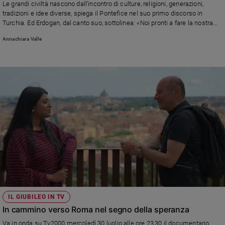
Le grandi civiltà nascono dall’incontro di culture, religioni, generazioni,
Ambiente
tradizioni e idee diverse, spiega il Pontefice nel suo primo discorso in
e
Turchia. Ed Erdogan, dal canto suo, sottolinea: «Noi pronti a fare la nostra
Creato
parte per la pace»
Annachiara Valle
Volontariato
Diritti
Aziende
di
valore
Caso
della
settimana
Migranti
Diversità
e
inclusione
Costume
IL GIUBILEO IN TV
Cultura
In cammino verso Roma nel segno della speranza
e
spettacoli
Va in onda su Tv2000 mercoledì 30 luglio alle ore 23,30 il documentario