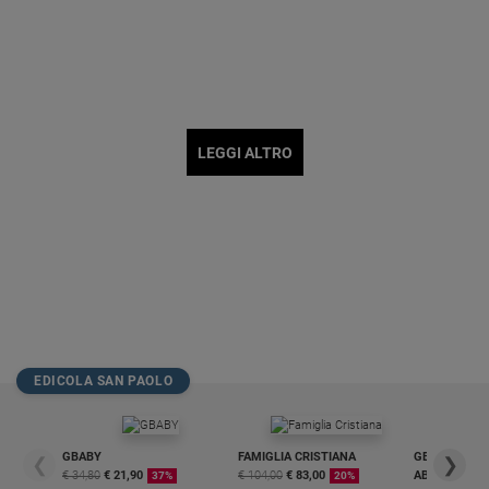
LEGGI ALTRO
EDICOLA SAN PAOLO
GBABY
FAMIGLIA CRISTIANA
GBABY DIGITA
❮
❯
€ 34,80
€ 21,90
€ 104,00
€ 83,00
ABBONAMEN
37%
20%