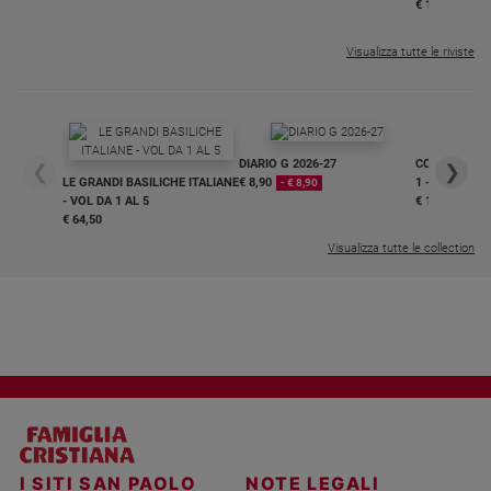
€ 16,99
Visualizza tutte le riviste
DIARIO G 2026-27
COLLANA ARS
❮
❯
LE GRANDI BASILICHE ITALIANE
€ 8,90
1 - 2
- € 8,90
- VOL DA 1 AL 5
€ 18,50
€ 64,50
Visualizza tutte le collection
I SITI SAN PAOLO
NOTE LEGALI