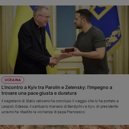
infrastrutture, affrontare i bisogni sanitari ed educativi della popolazione e
accrescere le opportunita' di lavoro dignitoso». Il discorso integrale alle
autorità
UCRAINA
L'incontro a Kyiv tra Parolin e Zelensky: l'impegno a
trovare una pace giusta e duratura
Il segretario di Stato vaticano ha concluso il viaggio che lo ha portato a
Leopoli, Odessa, il santuario mariano di Berdychiv e Kyiv. Al presidente
ucraino ha ribadito la vicinanza di papa Francesco