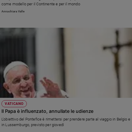
come modello per il Continente e per il mondo
e
giovani
Annachiara Valle
Adolescenza
Bioetica
Vai
Riflessioni
Foto
Video
VATICANO
Il Papa è influenzato, annullate le udienze
Podcast
L'obiettivo del Pontefice è rimettersi per prendere parte al viaggio in Belgio e
in Lussemburgo, previsto per giovedì
Privacy