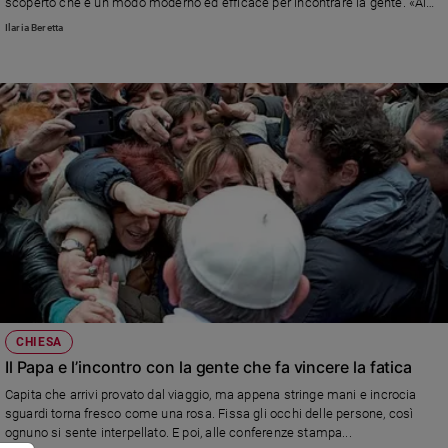
scoperto che è un modo moderno ed efficace per incontrare la gente. «Al
volante ho fatto di tutto: dalla direzione spirituale ai consigli matrimoniali»
Ilaria Beretta
CHIESA
Il Papa e l’incontro con la gente che fa vincere la fatica
Capita che arrivi provato dal viaggio, ma appena stringe mani e incrocia
sguardi torna fresco come una rosa. Fissa gli occhi delle persone, così
ognuno si sente interpellato. E poi, alle conferenze stampa...