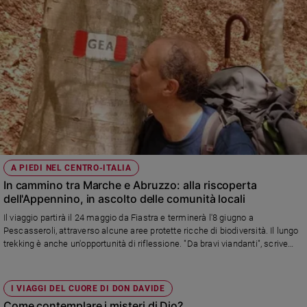
A PIEDI NEL CENTRO-ITALIA
In cammino tra Marche e Abruzzo: alla riscoperta
dell'Appennino, in ascolto delle comunità locali
Il viaggio partirà il 24 maggio da Fiastra e terminerà l'8 giugno a
Pescasseroli, attraverso alcune aree protette ricche di biodiversità. Il lungo
trekking è anche un'opportunità di riflessione. "Da bravi viandanti", scrive
Piacentini, esperto di Cammini e promotore dell'iniziativa, "cercheremo di
immergerci nella bellezza dei paesaggi attraversati lentamente per
ritemprarci nello spirito e cogliere tutta la ricchezza che spesso sfugge allo
I VIAGGI DEL CUORE DI DON DAVIDE
sguardo disattendo di un turismo mordi e fuggi"
Come contemplare i misteri di Dio?