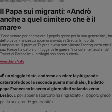
Ultimo aggiornamento
7 dicembre 2025 • 18:00
Ambiente
e
Il Papa sui migranti: «Andrò
Creato
anche a quel cimitero che è il
Volontariato
mare»
Diritti
Aziende
"Sono venuto per ringraziare il popolo greco per la sua generosità", ha
di
detto papa Francesco appena arrivato in Grecia. E ricorda
valore
Lampedusa. Il premier Tsipras aveva sottolineato l'accoglienza che il
suo Paese ha dato a chi fugge dalle guerre, "nonostante l'austerità".
Caso
Tweet di Bergoglio: «I profughi non sono numeri».
della
settimana
Annachiara Valle
Migranti
Diversità
«È un viaggio triste, andremo a vedere la più grande
e
catastrofe dopo la seconda guerra mondiale», ha detto
inclusione
papa Francesco in aereo ai giornalisti volando verso
Costume
Lesbo.
E poi, appena sbarcato ha ringraziato «il popolo greco
per la sua grande generosità».
Cultura
e
spettacoli