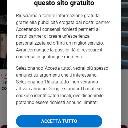
questo sito gratuito
Policy
Riusciamo a fornire informazione gratuita
Chi
grazie alla pubblicità erogata dai nostri partner.
Accettando i consensi richiesti permetti ai
siamo
nostri partner di creare un'esperienza
personalizzata ed offrirti un miglior servizio.
Contatti
Avrai comunque la possibilità di revocare il
consenso in qualunque momento.
Pubblicità
Selezionando 'Accetta tutto', vedrai più spesso
Registrati
annunci su argomenti che ti interessano.
VIDEO
Selezionando 'Rifiuta tutto', non verranno
Il nuovo numero di Famiglia Cristiana raccontato dal
Redazione
condirettore.
attivati annunci Google standard basati su
cookie o identificatori locali; ove disponibile
potranno essere richiesti annunci limitati.
Social
ACCETTA TUTTO