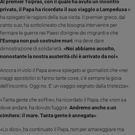
Al premier Tsipras, con il quale ha avuto un incontro
Sanremo
privato, il Papa ha ricordato il suo viaggio a Lampedusa
e
2026
ha spiegato le ragioni della sua visita. Il premier greco, dal
Cinema,
canto suo, ha sottolineato che bisogna intervenire per
Tv
fermare le guerre nei Paesi d'origine dei migranti e che
e
l'Europa non può costruire muri
, ma deve dare
streaming
dimostrazione di solidarietà.
«Noi abbiamo accolto,
Libri
nonostante la nostra austerità chi è arrivato da noi»
.
Musica
Arte
Ancora in volo il Papa aveva spiegato ai giornalisti che «nei
Famiglia
viaggi apostolici si fanno tante cose, c'è sempre la gioia
ed
dell'incontro. Oggi no. E' un viaggio segnato dalla tristezza».
educazione
Genitori
«Tanta gente che soffre», ha ricordato il Papa, che «non sa
e
dove andare, ha dovuto fuggire.
Andremo anche a un
figli
cimitero: il mare. Tanta gente è annegata»
.
Nonni
Coppia
«Lo dico», ha continuato il Papa, non per amareggiare ma
Scuola