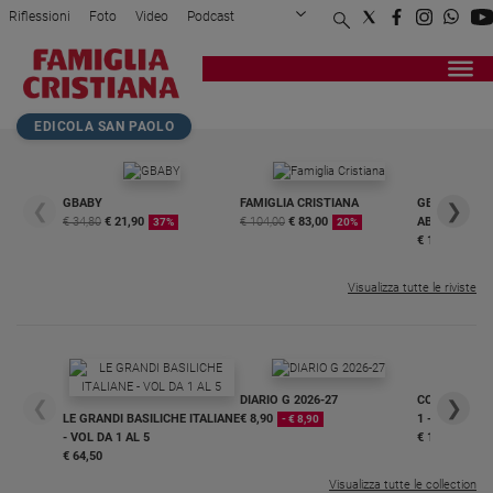
Riflessioni
Foto
Video
Podcast
Privacy Policy
Chi siamo
Contatti
Pubblicità
Attualità
Registrati
Redazione
Italia
Home page
>
Attualità
>
Il Papa sui migranti: «A...
EDICOLA SAN PAOLO
Cronaca
Politica
Mondo
GBABY
FAMIGLIA CRISTIANA
GBABY DIGITA
❮
❯
€ 34,80
€ 21,90
€ 104,00
€ 83,00
ABBONAMEN
37%
20%
Economia
€ 16,99
Legalità
e
Visualizza tutte le riviste
giustizia
Sport
Interviste
DIARIO G 2026-27
COLLANA ARS
❮
❯
Papa
LE GRANDI BASILICHE ITALIANE
€ 8,90
1 - 2
- € 8,90
- VOL DA 1 AL 5
€ 18,50
Papa
€ 64,50
Visualizza tutte le collection