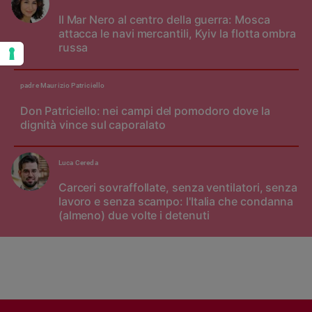
Il Mar Nero al centro della guerra: Mosca
attacca le navi mercantili, Kyiv la flotta ombra
russa
padre Maurizio Patriciello
Don Patriciello: nei campi del pomodoro dove la
dignità vince sul caporalato
Luca Cereda
Carceri sovraffollate, senza ventilatori, senza
lavoro e senza scampo: l'Italia che condanna
(almeno) due volte i detenuti