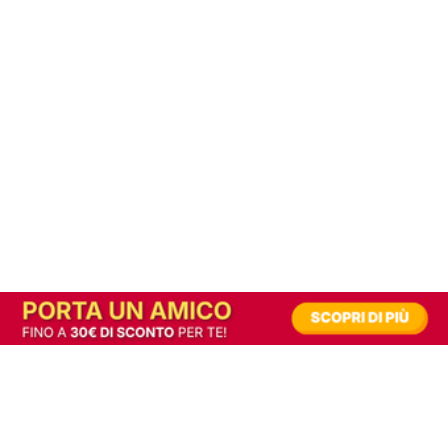
In alternativa, prova la versione digitale!
|
Abbonati
Contribuisci a mantenere questo sito gratuito
Riusciamo a fornire informazione gratuita grazie alla pubblicità erogata dai nostri
partner.
Accettando i consensi richiesti permetti ai nostri partner di creare un'esperienza