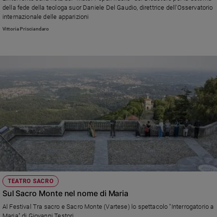
della fede della teologa suor Daniele Del Gaudio, direttrice dell'Osservatorio
Sanremo
internazionale delle apparizioni
2026
Vittoria Prisciandaro
Cinema,
Tv
e
streaming
Libri
Musica
Arte
Famiglia
ed
educazione
Genitori
e
figli
TEATRO SACRO
Nonni
Sul Sacro Monte nel nome di Maria
Coppia
Al Festival Tra sacro e Sacro Monte (Vartese) lo spettacolo "Interrogatorio a
Scuola
Maria" di Giovanni Testori