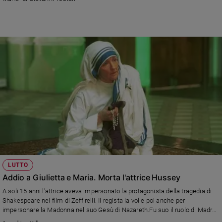
e
giovani
Adolescenza
Bioetica
Vai
Riflessioni
Foto
LUTTO
Video
Addio a Giulietta e Maria. Morta l'attrice Hussey
A soli 15 anni l'attrice aveva impersonato la protagonista della tragedia di
Podcast
Shakespeare nel film di Zeffirelli. Il regista la volle poi anche per
impersonare la Madonna nel suo Gesù di Nazareth.Fu suo il ruolo di Madre
Privacy
Teresa nella omonima serie tv. Si è spenta all'età di 73 anni