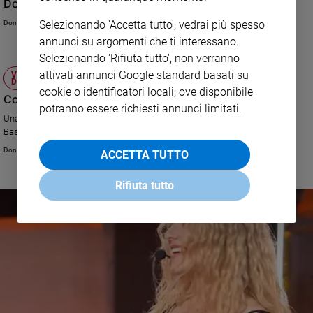
Domenica 17 dicembre - VI di Avvento
Selezionando 'Accetta tutto', vedrai più spesso
Don Cristiano Mauri
annunci su argomenti che ti interessano.
Selezionando 'Rifiuta tutto', non verranno
attivati annunci Google standard basati su
VIAGGI DEL CUORE: LE RIFLESSIONI DI DON
DAVIDE BANZATO
cookie o identificatori locali; ove disponibile
Come superare la paura e realizzare il sogno di Dio?
potranno essere richiesti annunci limitati.
Una riflessione sul Vangelo nella puntata de “i viaggi del cuore” dalla
Basilicata.
Don Davide Banzato
ACCETTA TUTTO
Rifiuta tutto