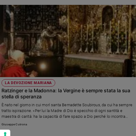
ha bisogno. E nella Giornata mondiale della pace dice "in tutti i popoli sale il
grido: no alla guerra! No al riarmo! Le risorse vadano a salute,
alimentazione, educazione, lavoro". E ricorda quanti si impegnano per la
pace, dalla Marcia nazionale svoltasi ieri ad Altamura alla Comunità di
Sant'Egidio
LA DEVOZIONE MARIANA
Ratzinger e la Madonna: la Vergine è sempre stata la sua
stella di speranza
È nato nel giorno in cui morì santa Bernadette Soubirous, da cui ha sempre
tratto ispirazione. «Per lui la Madre di Dio è specchio di ogni santità e
maestra di carità: ha la capacità di fare spazio a Dio perché lo incontra
nella preghiera e nel servizio al prossimo», spiega il mariologo don Filippo
Giuseppe Cutrona
Celona che ne ha studiato gli scritti. Non c’è stato pomeriggio in cui
Ratzinger, potendo, non sia andato a pregare davanti alla grotta di Lourdes