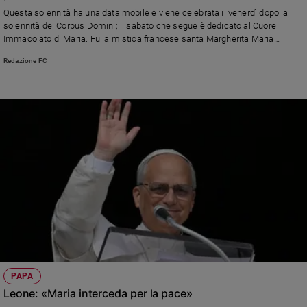
Chiesa
Questa solennità ha una data mobile e viene celebrata il venerdì dopo la
Chiesa
solennità del Corpus Domini; il sabato che segue è dedicato al Cuore
Immacolato di Maria. Fu la mistica francese santa Margherita Maria
Alacoque la messaggera del culto che nel 1856 papa Pio IX estese a tutta
Fede
Redazione FC
la Chiesa cattolica
e
spiritualità
Santi
Devozione
e
fede
Parola
del
giorno
Santo
del
giorno
Società
PAPA
e
Leone: «Maria interceda per la pace»
valori