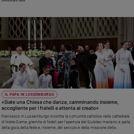
Annachiara Valle
Policy
Chi
siamo
Contatti
Pubblicità
Registrati
Redazione
IL PAPA IN LUSSEMBURGO
«Siate una Chiesa che danza, camminando insieme,
accogliente per i fratelli e attenta al creato»
Social
Francesco in Lussemburgo incontra la comunità cattolica nella cattedrale
di Notre-Dame, gremita di fedeli per l'apertura del Giubileo mariano, e parla
della gioia della fede e, insieme, del servizio e della missione della
comunità cristiana