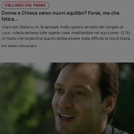
COLLOQUI COL PADRE
Donne e Chiesa verso nuovi equilibri? Forse, ma che
fatica...
«Caro don Stefano, mi fa pensare molto questo versetto del Vangelo di
Luca: «Maria serbava tutte queste cose, meditandole nel suo cuore» (2,19).
Un testo che rispecchia quanto debba essere stata difficile la vita di Maria.
Me la immagino come una donna intelligente, acuta, pacata che abbia
Don Stefano Stimamiglio
cresciuto un figlio che era per lei un mistero» Leggi la risposta di don
Stefano Stimamiglio, direttore di Famiglia Cristiana