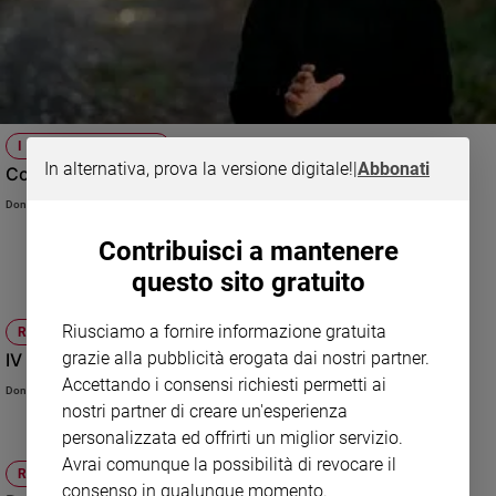
I VIAGGI DEL CUORE
In alternativa, prova la versione digitale!
|
Abbonati
Come imparare a restare sotto la croce?
Don Davide Banzato
Contribuisci a mantenere
questo sito gratuito
Riusciamo a fornire informazione gratuita
RITO ROMANO
grazie alla pubblicità erogata dai nostri partner.
IV Domenica di Avvento (anno B) - 24 dicembre 2023
Accettando i consensi richiesti permetti ai
Don Gianni Carozza
nostri partner di creare un'esperienza
personalizzata ed offrirti un miglior servizio.
Avrai comunque la possibilità di revocare il
RITO AMBROSIANO
consenso in qualunque momento.