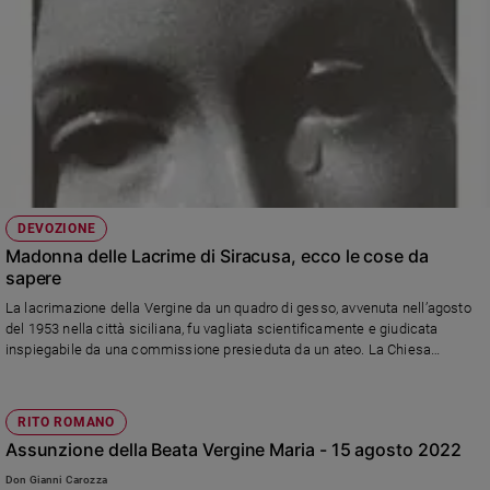
DEVOZIONE
Madonna delle Lacrime di Siracusa, ecco le cose da
sapere
La lacrimazione della Vergine da un quadro di gesso, avvenuta nell’agosto
del 1953 nella città siciliana, fu vagliata scientificamente e giudicata
inspiegabile da una commissione presieduta da un ateo. La Chiesa
riconobbe la prodigiosità dell’evento in breve tempo e nel 1994 san
Giovanni Paolo II consacrò il Santuario meta ogni anno di milioni di
pellegrini
RITO ROMANO
Assunzione della Beata Vergine Maria - 15 agosto 2022
Don Gianni Carozza