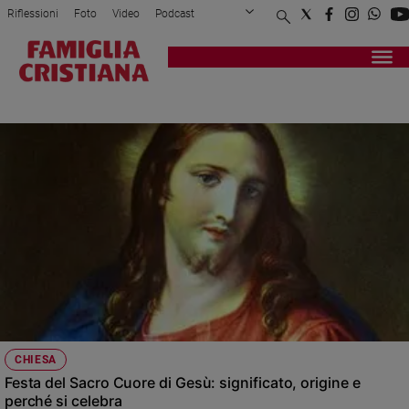
Riflessioni
Foto
Video
Podcast
Privacy Policy
Chi siamo
Contatti
Pubblicità
Attualità
Registrati
Redazione
Italia
MARIA
Cronaca
Politica
Mondo
Economia
Legalità
e
giustizia
Sport
Interviste
Papa
CHIESA
Papa
Festa del Sacro Cuore di Gesù: significato, origine e
perché si celebra