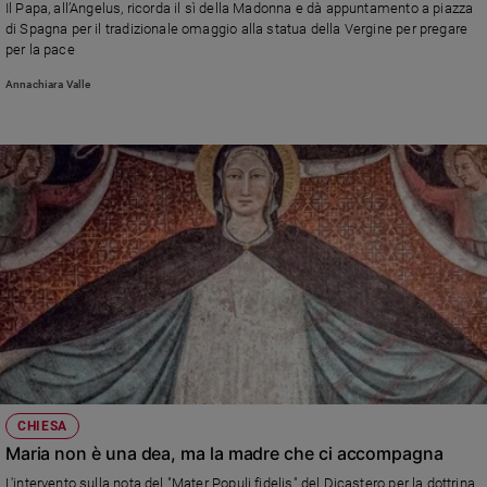
Il Papa, all’Angelus, ricorda il sì della Madonna e dà appuntamento a piazza
Ambiente
di Spagna per il tradizionale omaggio alla statua della Vergine per pregare
e
per la pace
Creato
Annachiara Valle
Volontariato
Diritti
Aziende
di
valore
Caso
della
settimana
Migranti
Diversità
e
inclusione
Costume
CHIESA
Cultura
Maria non è una dea, ma la madre che ci accompagna
e
spettacoli
L'intervento sulla nota del "Mater Populi fidelis" del Dicastero per la dottrina