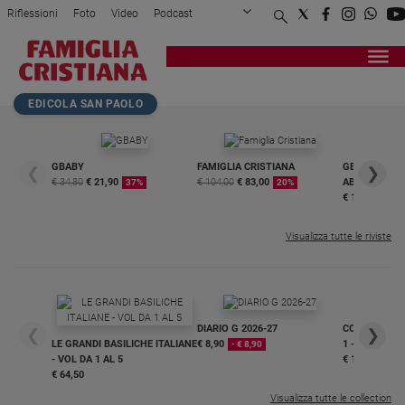
Riflessioni
Foto
Video
Podcast
Privacy Policy
Chi siamo
Contatti
Pubblicità
Attualità
Registrati
Redazione
Italia
Home page
>
Attualità
>
Interviste
>
La storia di Pietro: «Pe...
EDICOLA SAN PAOLO
Cronaca
Politica
Mondo
GBABY
FAMIGLIA CRISTIANA
GBABY DIGITA
❮
❯
€ 34,80
€ 21,90
€ 104,00
€ 83,00
ABBONAMEN
37%
20%
Economia
€ 16,99
Legalità
e
Visualizza tutte le riviste
giustizia
Sport
Interviste
DIARIO G 2026-27
COLLANA ARS
❮
❯
Papa
LE GRANDI BASILICHE ITALIANE
€ 8,90
1 - 2
- € 8,90
- VOL DA 1 AL 5
€ 18,50
Papa
€ 64,50
Visualizza tutte le collection