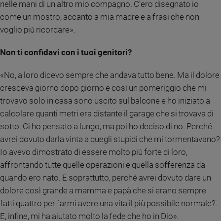
nelle mani di un altro mio compagno. C’ero disegnato io
come un mostro, accanto a mia madre e a frasi che non
voglio più ricordare».
Non ti confidavi con i tuoi genitori?
«No, a loro dicevo sempre che andava tutto bene. Ma il dolore
cresceva giorno dopo giorno e così un pomeriggio che mi
trovavo solo in casa sono uscito sul balcone e ho iniziato a
calcolare quanti metri era distante il garage che si trovava di
sotto. Ci ho pensato a lungo, ma poi ho deciso di no. Perché
avrei dovuto darla vinta a quegli stupidi che mi tormentavano?
Io avevo dimostrato di essere molto più forte di loro,
affrontando tutte quelle operazioni e quella sofferenza da
quando ero nato. E soprattutto, perché avrei dovuto dare un
dolore così grande a mamma e papà che si erano sempre
fatti quattro per farmi avere una vita il più possibile normale?.
E, infine, mi ha aiutato molto la fede che ho in Dio».