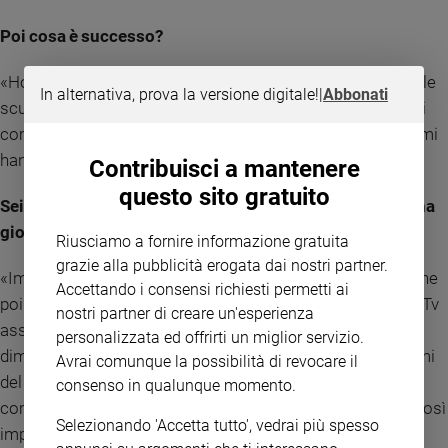
Poi cosa è successo?
«Ho iniziato a parlare dei miei problemi e poi sono arrivate le
In alternativa, prova la versione digitale!
|
Abbonati
scuole superiori e lì i rapporti con i miei coetanei sono stati
completamente diversi: mi hanno accettato subito. Di più, mi
hanno fatto sentire amato»
Contribuisci a mantenere
questo sito gratuito
Sei un grande tifoso della Juventus. Il calcio che ruolo ha
giocato in questa storia?
Riusciamo a fornire informazione gratuita
grazie alla pubblicità erogata dai nostri partner.
«Importantissimo. Anche nei momenti più bui, io sapevo che
Accettando i consensi richiesti permetti ai
poi al sabato o alla domenica avrei visto la Juve giocare in Tv
nostri partner di creare un'esperienza
assieme al mio babbo. E che in quei novanta minuti avrei
personalizzata ed offrirti un miglior servizio.
dimenticato tutto. Essere tifoso mi ha aiutato a non sentirmi
Avrai comunque la possibilità di revocare il
del tutto solo, ma parte di una comunità, di altri ragazzi che
consenso in qualunque momento.
come me condividono la stessa passione. Una passione così
Selezionando 'Accetta tutto', vedrai più spesso
importante che, senza rendermene conto, ho imparato a