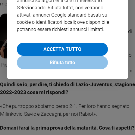
annunci su argomenti che ti interessano.
memoria tutte le partite che ho visto».
Selezionando 'Rifiuta tutto', non verranno
attivati annunci Google standard basati su
Cioè?
cookie o identificatori locali; ove disponibile
potranno essere richiesti annunci limitati.
«Ogni tanto capitava di
parlare di qualche
vecchia partita vista
ACCETTA TUTTO
assieme con papà e io
tiravo fuori subito il
Rifiuta tutto
Pietro Vanni con i genitori oggi
risultato e i marcatori».
allo Juventus Museum
Quindi se io, per dire, ti chiedo di Lazio-Juventus, stagione
2022-2023 cosa mi rispondi?
«Che purtroppo abbiamo perso 2-1. Per loro hanno segnato
Milinkovic-Savic e Zaccagni, per noi Rabiot».
Domani farai la prima prova della maturità. Cosa ti aspetti?