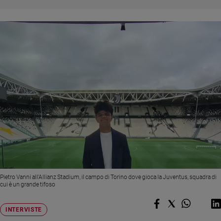
Chiesa
Chiesa
Fede
e
spiritualità
Santi
Devozione
e
fede
Parola
del
giorno
Santo
del
giorno
Pietro Vanni all'Allianz Stadium, il campo di Torino dove gioca la Juventus, squadra di
cui è un grande tifoso
Società
e
INTERVISTE
valori