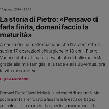
Ambiente
e
17 giugno 2026 • 15:16
Creato
La storia di Pietro: «Pensavo di
Volontariato
farla finita, domani faccio la
Diritti
Aziende
maturità»
di
valore
A causa di una malformazione che l’ha costretto a
Caso
subire 17 operazioni chirurgiche in 18 anni, Pietro
della
Vanni è stato vittima di pesanti atti di bullismo. «Ma
settimana
grazie alla mia famiglia, alla fede e alla Juventus, ora
Migranti
la vita mi sorride»
Diversità
e
Eugenio Arcidiacono
inclusione
Costume
Domani Pietro Vanni inizierà i suoi esami di maturità. Ma
pochi anni fa si è trovato a fissare la finestra del bagno
Cultura
e
accanto alla sua cameretta e, per lunghissimi minuti, ha
spettacoli