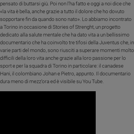
pensato di buttarsi giù. Poi non l’ha fatto e oggi a noi dice che
Sanremo
«la vita è bella, anche grazie a tutto il dolore che ho dovuto
2026
sopportare fin da quando sono nato». Lo abbiamo incontrato
Cinema,
a Torino in occasione di Stories of Strenght, un progetto
Tv
dedicato alla salute mentale che ha dato vita a un bellissimo
e
streaming
documentario che ha coinvolto tre tifosi della Juventus che, in
Libri
varie parti del mondo, sono riusciti a superare momenti molto
Musica
difficili della loro vita anche grazie alla loro passione per lo
Arte
sport e per la squadra di Torino in particolare: il canadese
Hani, il colombiano Johan e Pietro, appunto. Il documentario
Famiglia
dura meno di mezz’ora ed è visibile su You Tube.
ed
educazione
Genitori
e
figli
Nonni
Coppia
Scuola