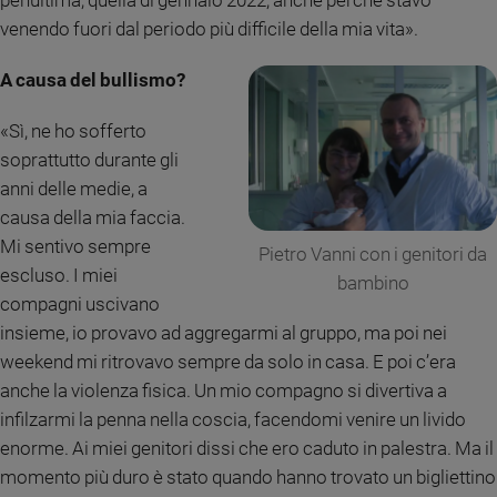
Policy
venendo fuori dal periodo più difficile della mia vita».
A causa del bullismo?
Chi
siamo
«Sì, ne ho sofferto
soprattutto durante gli
Contatti
anni delle medie, a
causa della mia faccia.
Pubblicità
Mi sentivo sempre
Pietro Vanni con i genitori da
escluso. I miei
bambino
Registrati
compagni uscivano
insieme, io provavo ad aggregarmi al gruppo, ma poi nei
Redazione
weekend mi ritrovavo sempre da solo in casa. E poi c’era
anche la violenza fisica. Un mio compagno si divertiva a
Social
infilzarmi la penna nella coscia, facendomi venire un livido
enorme. Ai miei genitori dissi che ero caduto in palestra. Ma il
momento più duro è stato quando hanno trovato un bigliettino