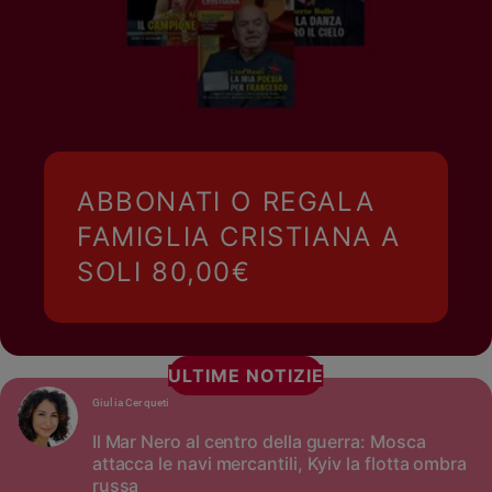
ABBONATI O REGALA
FAMIGLIA CRISTIANA A
SOLI 80,00€
ULTIME NOTIZIE
Giulia Cerqueti
Il Mar Nero al centro della guerra: Mosca
attacca le navi mercantili, Kyiv la flotta ombra
russa