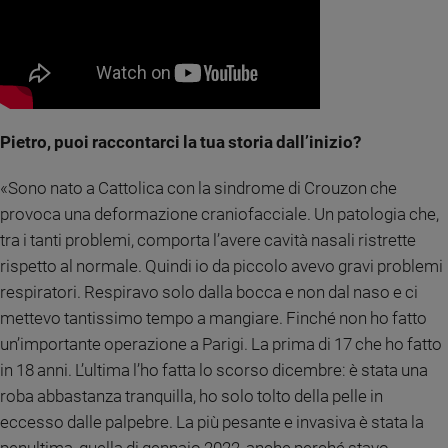
e
giovani
Adolescenza
Bioetica
Pietro, puoi raccontarci la tua storia dall’inizio?
Vai
«Sono nato a Cattolica con la sindrome di Crouzon che
provoca una deformazione craniofacciale. Un patologia che,
tra i tanti problemi, comporta l’avere cavità nasali ristrette
Riflessioni
rispetto al normale. Quindi io da piccolo avevo gravi problemi
Foto
respiratori. Respiravo solo dalla bocca e non dal naso e ci
mettevo tantissimo tempo a mangiare. Finché non ho fatto
Video
un’importante operazione a Parigi. La prima di 17 che ho fatto
in 18 anni. L’ultima l’ho fatta lo scorso dicembre: è stata una
Podcast
roba abbastanza tranquilla, ho solo tolto della pelle in
eccesso dalle palpebre. La più pesante e invasiva è stata la
Privacy
penultima, quella di gennaio 2022, anche perché stavo